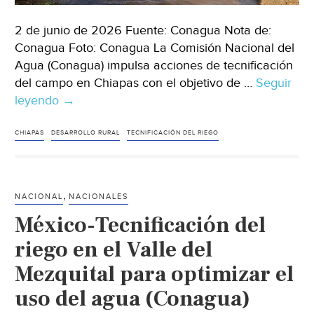
2 de junio de 2026 Fuente: Conagua Nota de:
Conagua Foto: Conagua La Comisión Nacional del
Agua (Conagua) impulsa acciones de tecnificación
del campo en Chiapas con el objetivo de …
Seguir
leyendo
Chiapas–
→
Conagua
tecnifica
CHIAPAS
DESARROLLO RURAL
TECNIFICACIÓN DEL RIEGO
el
campo
para
,
NACIONAL
NACIONALES
impulsar
México-Tecnificación del
el
desarrollo
riego en el Valle del
social
Mezquital para optimizar el
y
uso del agua (Conagua)
económico
de