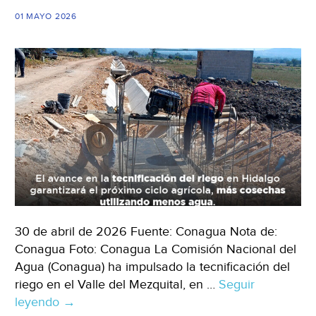
los
01 MAYO 2026
más
vulnerables
(Conagua)
30 de abril de 2026 Fuente: Conagua Nota de:
Conagua Foto: Conagua La Comisión Nacional del
Agua (Conagua) ha impulsado la tecnificación del
riego en el Valle del Mezquital, en …
Seguir
leyendo
México-
→