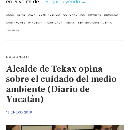
en la venta de …
Seguir leyendo
Yucatán:
→
Demanda
de
AGUA
ALTAS
ALZA
CONTINGENCIA
CORONAVIRIUS
COVID-19
DEMANDA
agua
GARRAFONES
PANDEMIA
PURIFICADA
TEKAX
TEMPERATURAS
VENTA
(Diario
YUCATÁN
de
Yucatán)
NACIONALES
Alcalde de Tekax opina
sobre el cuidado del medio
ambiente (Diario de
Yucatán)
18 ENERO 2019