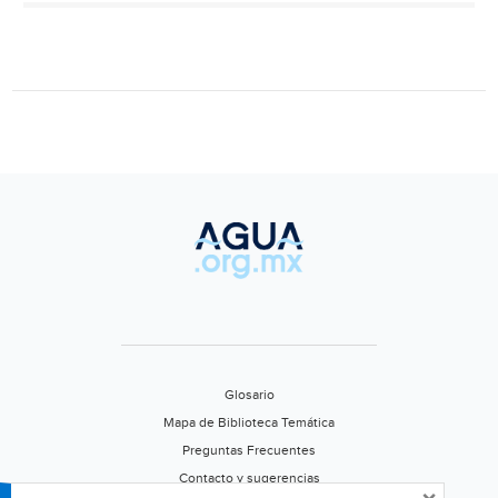
el
cuidado
del
medio
ambiente
(Diario
de
Yucatán)
Glosario
Mapa de Biblioteca Temática
Preguntas Frecuentes
Contacto y sugerencias