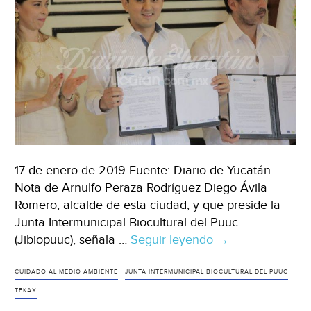
17 de enero de 2019 Fuente: Diario de Yucatán
Nota de Arnulfo Peraza Rodríguez Diego Ávila
Romero, alcalde de esta ciudad, y que preside la
Junta Intermunicipal Biocultural del Puuc
(Jibiopuuc), señala …
Seguir leyendo
Alcalde
→
de
Tekax
CUIDADO AL MEDIO AMBIENTE
JUNTA INTERMUNICIPAL BIOCULTURAL DEL PUUC
opina
TEKAX
sobre