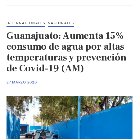
calor,
solo
sube
,
INTERNACIONALES
NACIONALES
10%
Guanajuato: Aumenta 15%
el
consumo
consumo de agua por altas
de
temperaturas y prevención
agua
de Covid-19 (AM)
(Diario
de
Yucatán)
27 MARZO 2020