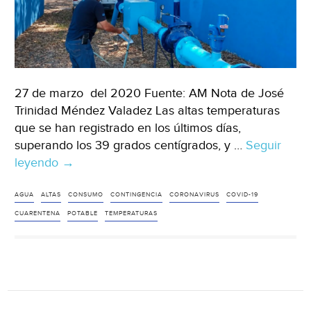
27 de marzo del 2020 Fuente: AM Nota de José
Trinidad Méndez Valadez Las altas temperaturas
que se han registrado en los últimos días,
superando los 39 grados centígrados, y …
Seguir
leyendo
Guanajuato:
→
Aumenta
15%
AGUA
ALTAS
CONSUMO
CONTINGENCIA
CORONAVIRUS
COVID-19
consumo
CUARENTENA
POTABLE
TEMPERATURAS
de
agua
por
altas
temperaturas