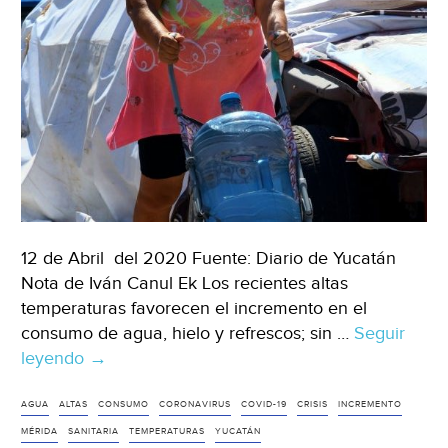
12 de Abril del 2020 Fuente: Diario de Yucatán
Nota de Iván Canul Ek Los recientes altas
temperaturas favorecen el incremento en el
consumo de agua, hielo y refrescos; sin …
Seguir
leyendo
Yucatán:
→
A
pesar
AGUA
ALTAS
CONSUMO
CORONAVIRUS
COVID-19
CRISIS
INCREMENTO
del
MÉRIDA
SANITARIA
TEMPERATURAS
YUCATÁN