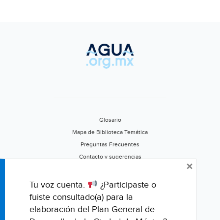
y
prevención
de
Covid-
19
(AM)
Glosario
Mapa de Biblioteca Temática
Preguntas Frecuentes
Contacto y sugerencias
×
Aviso de privacidad
Califica este portal
Tu voz cuenta.
¿Participaste o
fuiste consultado(a) para la
elaboración del Plan General de