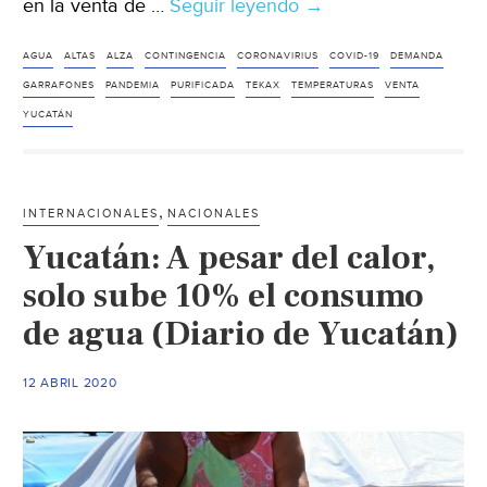
en la venta de …
Seguir leyendo
Yucatán:
→
Demanda
de
AGUA
ALTAS
ALZA
CONTINGENCIA
CORONAVIRIUS
COVID-19
DEMANDA
agua
GARRAFONES
PANDEMIA
PURIFICADA
TEKAX
TEMPERATURAS
VENTA
(Diario
YUCATÁN
de
Yucatán)
,
INTERNACIONALES
NACIONALES
Yucatán: A pesar del calor,
solo sube 10% el consumo
de agua (Diario de Yucatán)
12 ABRIL 2020