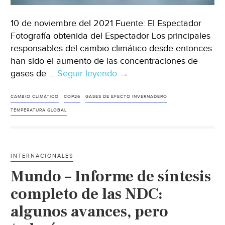
10 de noviembre del 2021 Fuente: El Espectador
Fotografía obtenida del Espectador Los principales
responsables del cambio climático desde entonces
han sido el aumento de las concentraciones de
gases de …
Seguir leyendo
Mundo-
→
Calentamiento
global
CAMBIO CLIMÁTICO
COP26
GASES DE EFECTO INVERNADERO
alcanza
TEMPERATURA GLOBAL
niveles
“sin
precedentes”
INTERNACIONALES
en
Mundo – Informe de síntesis
los
últimos
completo de las NDC:
24.000
algunos avances, pero
años(El
Espectador)