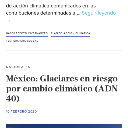
de acción climática comunicados en las
contribuciones determinadas a …
Seguir leyendo
Mun
→
–
Info
de
GASES EFECTO INVERNADERO
PLAN DE ACCIÓN CLIMÁTICA
síntes
TEMPERATURA GLOBAL
comp
de
las
NACIONALES
NDC:
México: Glaciares en riesgo
algu
avan
por cambio climático (ADN
pero
40)
todav
una
10 FEBRERO 2020
gran
preo
(UNF