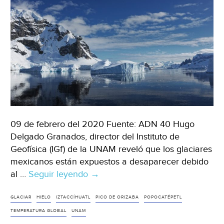
09 de febrero del 2020 Fuente: ADN 40 Hugo
Delgado Granados, director del Instituto de
Geofísica (IGf) de la UNAM reveló que los glaciares
mexicanos están expuestos a desaparecer debido
al …
Seguir leyendo
México:
→
Glaciares
en
GLACIAR
HIELO
IZTACCÍHUATL
PICO DE ORIZABA
POPOCATÉPETL
riesgo
TEMPERATURA GLOBAL
UNAM