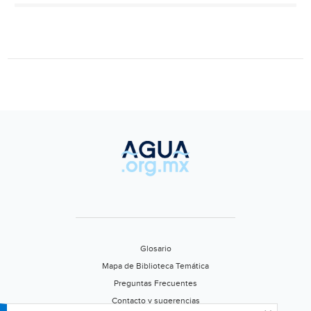
por
cambio
climático
(ADN
40)
Glosario
Mapa de Biblioteca Temática
Preguntas Frecuentes
Contacto y sugerencias