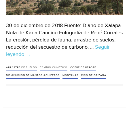
30 de diciembre de 2018 Fuente: Diario de Xalapa
Nota de Karla Cancino Fotografía de René Corrales
La erosión, pérdida de fauna, arrastre de suelos,
reducción del secuestro de carbono, …
Seguir
leyendo
Cuando
→
las
montañas
ARRASTRE DE SUELOS
CAMBIO CLIMÁTICO
COFRE DE PEROTE
se
DISMINUCIÓN DE MANTOS ACUÍFEROS
MONTAÑAS
PICO DE ORIZABA
quedan
sin
árboles,
las
ciudades
resienten
la