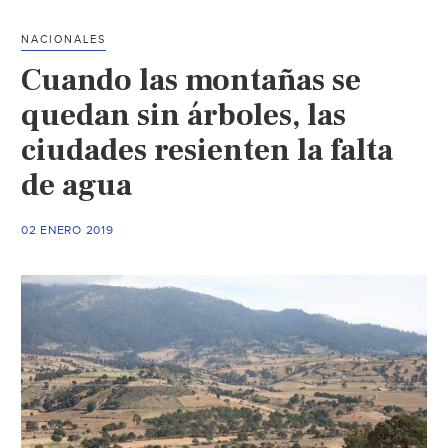
mantos
acuífer
NACIONALES
de
Cuando las montañas se
Pico
de
quedan sin árboles, las
Orizaba
ciudades resienten la falta
reporta
de agua
(Parand
02 ENERO 2019