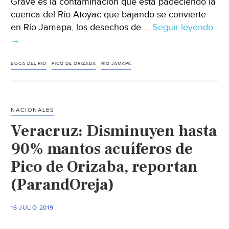
Grave es la contaminación que está padeciendo la
cuenca del Río Atoyac que bajando se convierte
en Río Jamapa, los desechos de …
Seguir leyendo
Ver
→
Por
con
y
BOCA DEL RIO
PICO DE ORIZABA
RÍO JAMAPA
def
en
el
NACIONALES
Pic
Veracruz: Disminuyen hasta
de
Ori
90% mantos acuíferos de
inv
Pico de Orizaba, reportan
le
(ParandOreja)
dan
sol
10
16 JULIO 2019
año