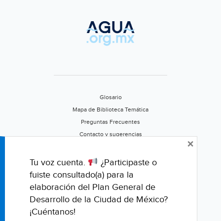
falta
de
agua
Glosario
Mapa de Biblioteca Temática
Preguntas Frecuentes
Contacto y sugerencias
×
Aviso de privacidad
Califica este portal
Tu voz cuenta.
¿Participaste o
fuiste consultado(a) para la
elaboración del Plan General de
Desarrollo de la Ciudad de México?
¡Cuéntanos!