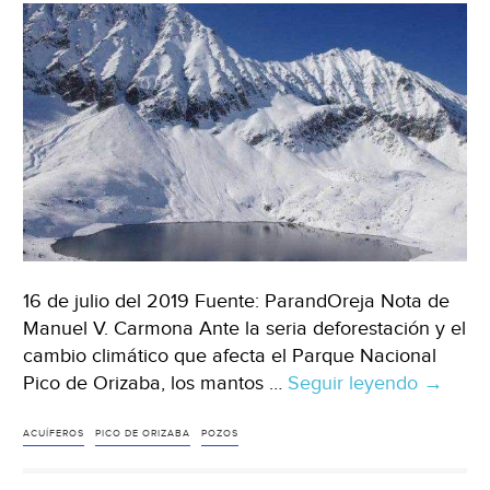
de
vid
al
Río
Ja
(Pl
Libr
16 de julio del 2019 Fuente: ParandOreja Nota de
Manuel V. Carmona Ante la seria deforestación y el
cambio climático que afecta el Parque Nacional
Pico de Orizaba, los mantos …
Seguir leyendo
Veracru
→
Dismin
hasta
ACUÍFEROS
PICO DE ORIZABA
POZOS
90%