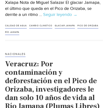
Xalapa Nota de Miguel Salazar El glaciar Jamapa,
el último que queda en el Pico de Orizaba, se
derrite a un ritmo …
Seguir leyendo
Veracruz:
→
Se
acaba
CALIDAD DE AGUA
CAMBIO CLIMÁTICO
GLACIAR JAMAPA
PICO DE ORIZABA
el
RÍO JAMAPA
agua
para
la
NACIONALES
zona
Veracruz: Por
centro
del
contaminación y
estado
deforestación en el Pico de
(Diario
Orizaba, investigadores le
de
Xalapa)
dan solo 10 años de vida al
Río Jamapa (Plumas Libres)