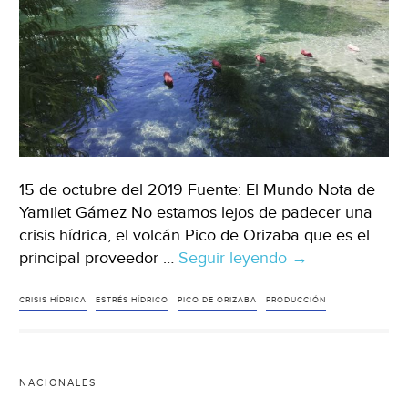
15 de octubre del 2019 Fuente: El Mundo Nota de
Yamilet Gámez No estamos lejos de padecer una
crisis hídrica, el volcán Pico de Orizaba que es el
principal proveedor …
Seguir leyendo
Padece
→
México
de
CRISIS HÍDRICA
ESTRÉS HÍDRICO
PICO DE ORIZABA
PRODUCCIÓN
alto
estrés
hídrico
NACIONALES
(El