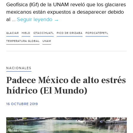
Geofísica (IGf) de la UNAM reveló que los glaciares
mexicanos están expuestos a desaparecer debido
al …
Seguir leyendo
México:
→
Glaciares
en
GLACIAR
HIELO
IZTACCÍHUATL
PICO DE ORIZABA
POPOCATÉPETL
riesgo
TEMPERATURA GLOBAL
UNAM
por
cambio
climático
NACIONALES
(ADN
Padece México de alto estrés
40)
hídrico (El Mundo)
16 OCTUBRE 2019