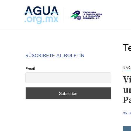
T
SÚSCRIBETE AL BOLETÍN
NAC
Email
Vi
u
Pa
05 D