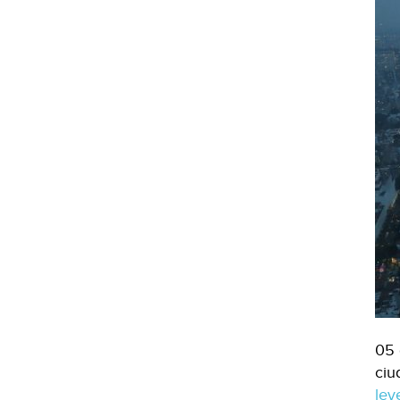
05 
ciu
le