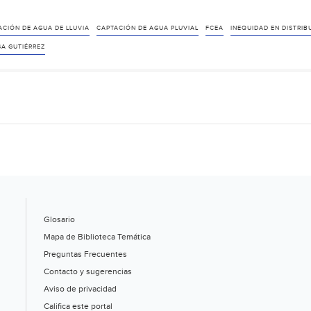
y
desigualdades
ACIÓN DE AGUA DE LLUVIA
CAPTACIÓN DE AGUA PLUVIAL
FCEA
INEQUIDAD EN DISTRIB
sociales:
SA GUTIÉRREZ
los
retos
de
gobernar
una
de
las
metrópolis
más
grandes
Glosario
de
Mapa de Biblioteca Temática
América
Preguntas Frecuentes
Latina
Contacto y sugerencias
(El
Aviso de privacidad
País)
Califica este portal