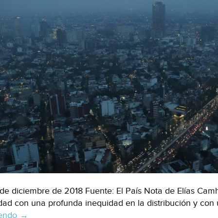
de diciembre de 2018 Fuente: El País Nota de Elías Camh
dad con una profunda inequidad en la distribución y co
yendo
Violencia
→