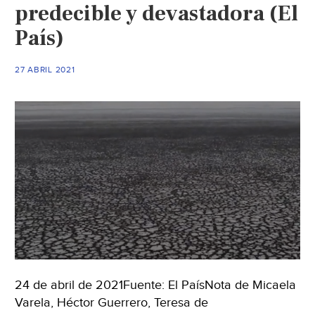
predecible y devastadora (El
(Este
País)
país)
27 ABRIL 2021
24 de abril de 2021Fuente: El PaísNota de Micaela
Varela, Héctor Guerrero, Teresa de