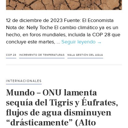
12 de diciembre de 2023 Fuente: El Economista
Nota de: Nelly Toche El cambio climático ya es un
hecho, en foros mundiales, incluida la COP 28 que
concluye este martes, …
Seguir leyendo
México-
→
En
México
COP 28
INCREMENTO DE TEMPERATURAS
MALA GESTIÓN DEL AGUA
vivimos
las
consecuencia
INTERNACIONALES
del
Mundo – ONU lamenta
olvido
hídrico
sequía del Tigris y Éufrates,
(El
flujos de agua disminuyen
Economista)
“drásticamente” (Alto