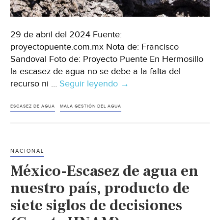
29 de abril del 2024 Fuente:
proyectopuente.com.mx Nota de: Francisco
Sandoval Foto de: Proyecto Puente En Hermosillo
la escasez de agua no se debe a la falta del
recurso ni …
Seguir leyendo
Sonora-
→
Crisis
de
ESCASEZ DE AGUA
MALA GESTIÓN DEL AGUA
agua
en
Hermosillo,
NACIONAL
¿por
México-Escasez de agua en
qué
sucede
nuestro país, producto de
y
siete siglos de decisiones
cuál
es