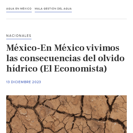
Escasez
de
AGUA EN MÉXICO
MALA GESTIÓN DEL AGUA
agua
en
nuestro
NACIONALES
país,
México-En México vivimos
product
de
las consecuencias del olvido
siete
hídrico (El Economista)
siglos
de
13 DICIEMBRE 2023
decisio
(Gaceta
UNAM)