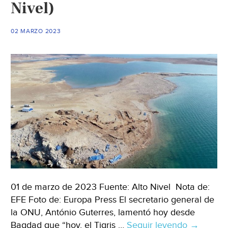
Nivel)
02 MARZO 2023
01 de marzo de 2023 Fuente: Alto Nivel Nota de:
EFE Foto de: Europa Press El secretario general de
la ONU, António Guterres, lamentó hoy desde
Bagdad que “hoy, el Tigris …
Seguir leyendo
Mundo
→