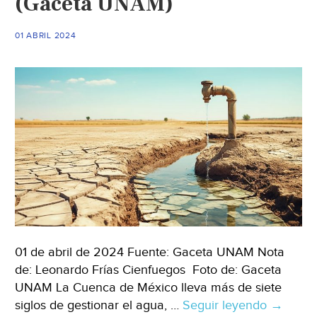
(Gaceta UNAM)
la
solución?:
01 ABRIL 2024
REPORTAJE
ESPECIAL
(Proyecto
Puente)
01 de abril de 2024 Fuente: Gaceta UNAM Nota
de: Leonardo Frías Cienfuegos Foto de: Gaceta
UNAM La Cuenca de México lleva más de siete
siglos de gestionar el agua, …
Seguir leyendo
México-
→