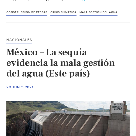
–
ONU
CONSTRUCCIÓN DE PRESAS
CRISIS CLIMÁTICA
MALA GESTIÓN DEL AGUA
lamenta
sequía
del
NACIONALES
Tigris
México – La sequía
y
Éufrates,
evidencia la mala gestión
flujos
del agua (Este país)
de
agua
20 JUNIO 2021
disminuy
“drástic
(Alto
Nivel)