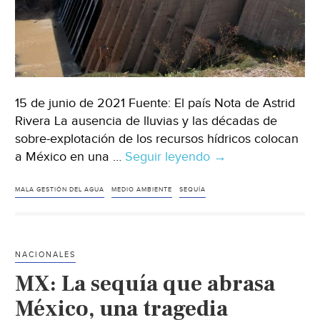
15 de junio de 2021 Fuente: El país Nota de Astrid
Rivera La ausencia de lluvias y las décadas de
sobre-explotación de los recursos hídricos colocan
a México en una …
Seguir leyendo
México
→
–
La
MALA GESTIÓN DEL AGUA
MEDIO AMBIENTE
SEQUÍA
sequía
evidencia
la
NACIONALES
mala
MX: La sequía que abrasa
gestión
del
México, una tragedia
agua