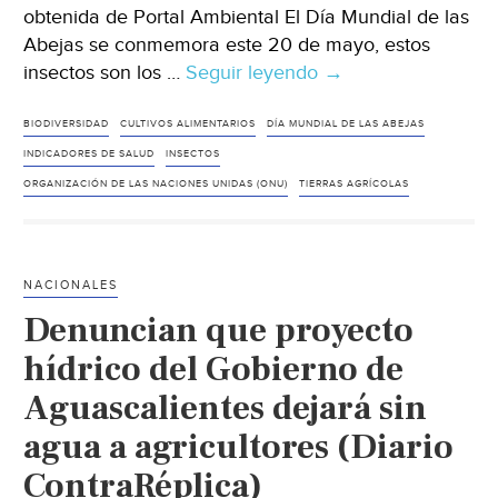
obtenida de Portal Ambiental El Día Mundial de las
Abejas se conmemora este 20 de mayo, estos
insectos son los …
Seguir leyendo
Las
→
abejas
son
BIODIVERSIDAD
CULTIVOS ALIMENTARIOS
DÍA MUNDIAL DE LAS ABEJAS
indicadores
INDICADORES DE SALUD
INSECTOS
de
ORGANIZACIÓN DE LAS NACIONES UNIDAS (ONU)
TIERRAS AGRÍCOLAS
la
salud
del
NACIONALES
planeta
Denuncian que proyecto
(Portal
Ambiental)
hídrico del Gobierno de
Aguascalientes dejará sin
agua a agricultores (Diario
ContraRéplica)