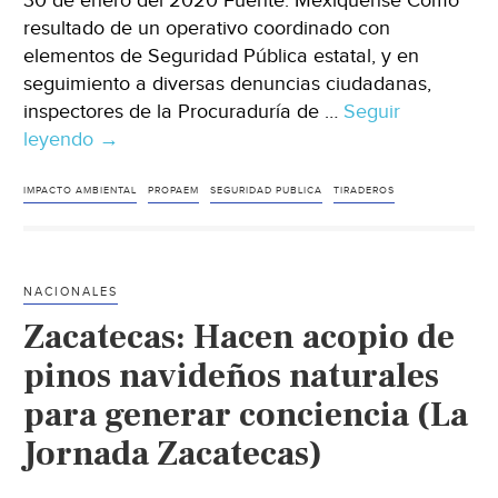
30 de enero del 2020 Fuente: Mexiquense Como
resultado de un operativo coordinado con
elementos de Seguridad Pública estatal, y en
seguimiento a diversas denuncias ciudadanas,
inspectores de la Procuraduría de …
Seguir
leyendo
Edomex:
→
Clausura
PROPAEM
IMPACTO AMBIENTAL
PROPAEM
SEGURIDAD PUBLICA
TIRADEROS
siete
tiraderosa
cielo
NACIONALES
abierto
Zacatecas: Hacen acopio de
en
Naucalpan
pinos navideños naturales
(Mexiquense)
para generar conciencia (La
Jornada Zacatecas)