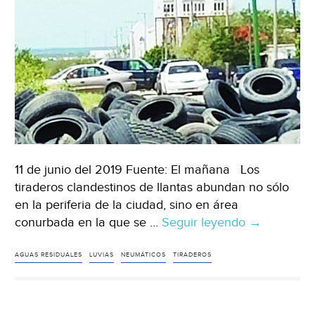
11 de junio del 2019 Fuente: El mañana Los
tiraderos clandestinos de llantas abundan no sólo
en la periferia de la ciudad, sino en área
conurbada en la que se …
Seguir leyendo
Tamaulipas:
→
Crean
‘cementerio
AGUAS RESIDUALES
LUVIAS
NEUMÁTICOS
TIRADEROS
ilegales
de
llantas