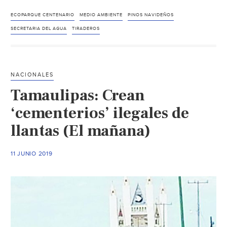
Hacen
acopio
ECOPARQUE CENTENARIO
MEDIO AMBIENTE
PINOS NAVIDEÑOS
de
SECRETARIA DEL AGUA
TIRADEROS
pinos
navideños
naturales
NACIONALES
para
Tamaulipas: Crean
generar
conciencia
‘cementerios’ ilegales de
(La
llantas (El mañana)
Jornada
Zacatecas)
11 JUNIO 2019