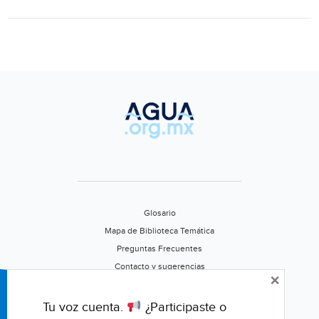
(El
mañana)
Glosario
Mapa de Biblioteca Temática
Preguntas Frecuentes
Contacto y sugerencias
×
Aviso de privacidad
Califica este portal
Tu voz cuenta.
¿Participaste o