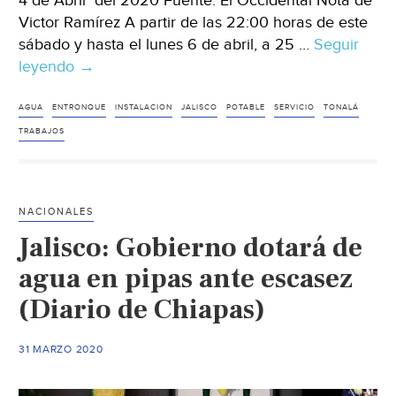
4 de Abril del 2020 Fuente: El Occidental Nota de
Victor Ramírez A partir de las 22:00 horas de este
sábado y hasta el lunes 6 de abril, a 25 …
Seguir
leyendo
Jalisco:
→
El
SIAPA
AGUA
ENTRONQUE
INSTALACION
JALISCO
POTABLE
SERVICIO
TONALÁ
suspenderá
TRABAJOS
el
suministro
de
NACIONALES
agua
Jalisco: Gobierno dotará de
en
25
agua en pipas ante escasez
colonias
(Diario de Chiapas)
de
Tonalá
31 MARZO 2020
(El
Occidental)