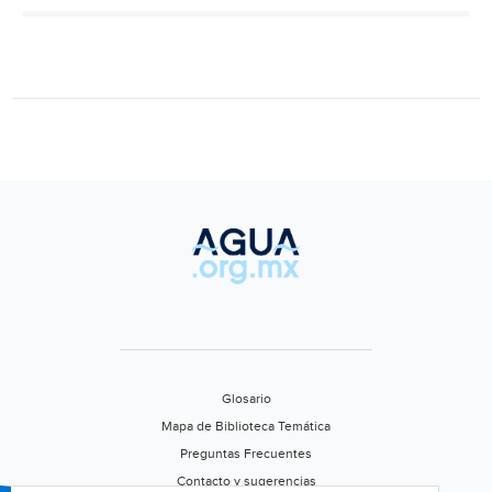
agua
en
pipas
ante
escasez
(Diario
de
Chiapas)
Glosario
Mapa de Biblioteca Temática
Preguntas Frecuentes
Contacto y sugerencias