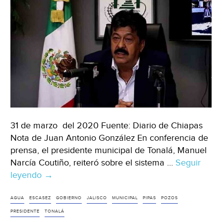
31 de marzo del 2020 Fuente: Diario de Chiapas
Nota de Juan Antonio González En conferencia de
prensa, el presidente municipal de Tonalá, Manuel
Narcía Coutiño, reiteró sobre el sistema …
Seguir
leyendo
Jalisco:
→
Gobierno
dotará
AGUA
ESCASEZ
GOBIERNO
JALISCO
MUNICIPAL
PIPAS
POZOS
de
PRESIDENTE
TONALÁ