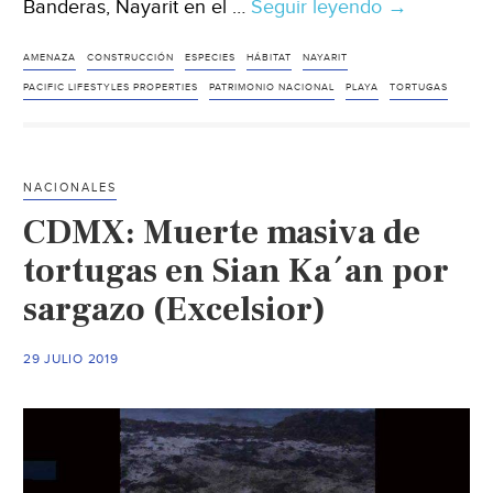
Banderas, Nayarit en el …
Seguir leyendo
Nayarit:
→
Amenazas
de
AMENAZA
CONSTRUCCIÓN
ESPECIES
HÁBITAT
NAYARIT
parte
PACIFIC LIFESTYLES PROPERTIES
PATRIMONIO NACIONAL
PLAYA
TORTUGAS
de
Desarrollad
Inmobiliario
NACIONALES
a
CDMX: Muerte masiva de
Defensores
de
tortugas en Sian Ka´an por
la
sargazo (Excelsior)
Playa.
(Riviera
29 JULIO 2019
Nayarit)