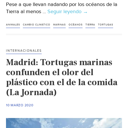
Pese a que llevan nadando por los océanos de la
Tierra al menos …
Seguir leyendo
España:
→
El
olor
ANIMALES
CAMBIO CLIMÁTICO
MARINAS
OCÉANOS
TIERRA
TORTUGAS
del
plástico
atrae
INTERNACIONALES
a
Madrid: Tortugas marinas
las
tortugas
confunden el olor del
marinas
plástico con el de la comida
(Foro
(La Jornada)
del
Agua)
10 MARZO 2020