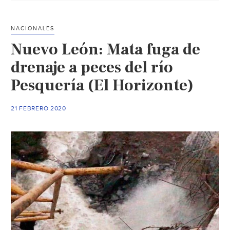
el
olor
NACIONALES
del
Nuevo León: Mata fuga de
plástico
con
drenaje a peces del río
el
Pesquería (El Horizonte)
de
la
21 FEBRERO 2020
comida
(La
Jornada)