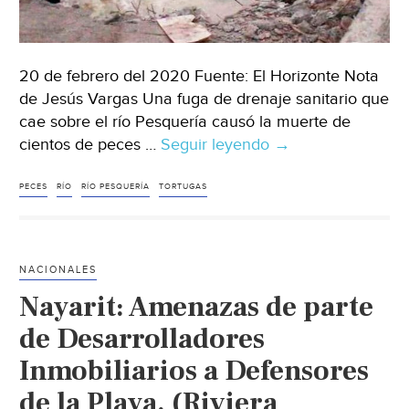
20 de febrero del 2020 Fuente: El Horizonte Nota
de Jesús Vargas Una fuga de drenaje sanitario que
cae sobre el río Pesquería causó la muerte de
cientos de peces …
Seguir leyendo
Nuevo
→
León:
Mata
PECES
RÍO
RÍO PESQUERÍA
TORTUGAS
fuga
de
drenaje
NACIONALES
a
Nayarit: Amenazas de parte
peces
del
de Desarrolladores
río
Inmobiliarios a Defensores
Pesquería
de la Playa. (Riviera
(El