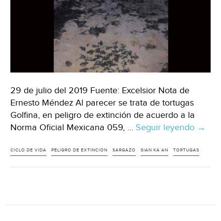
29 de julio del 2019 Fuente: Excelsior Nota de
Ernesto Méndez Al parecer se trata de tortugas
Golfina, en peligro de extinción de acuerdo a la
Norma Oficial Mexicana 059, …
Seguir leyendo
CDMX
→
Muert
masiv
CICLO DE VIDA
PELIGRO DE EXTINCIÓN
SARGAZO
SIAN KA´AN
TORTUGAS
de
tortug
en
Sian
Ka