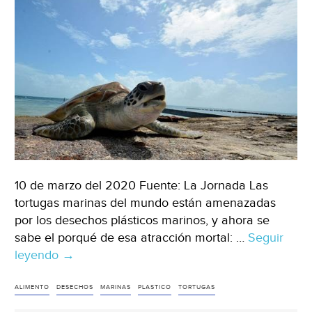
10 de marzo del 2020 Fuente: La Jornada Las
tortugas marinas del mundo están amenazadas
por los desechos plásticos marinos, y ahora se
sabe el porqué de esa atracción mortal: …
Seguir
leyendo
Madrid:
→
Tortugas
marinas
ALIMENTO
DESECHOS
MARINAS
PLASTICO
TORTUGAS
confunden