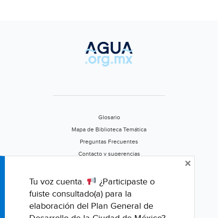
´an
por
sarga
(Excel
Glosario
Mapa de Biblioteca Temática
Preguntas Frecuentes
Contacto y sugerencias
×
Aviso de privacidad
Califica este portal
Tu voz cuenta.
¿Participaste o
fuiste consultado(a) para la
elaboración del Plan General de