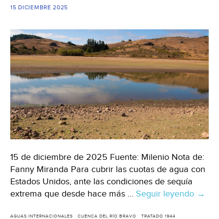
de
15 DICIEMBRE 2025
Monterrey
desde
‘El
Cuchillo’
(Milenio)
15 de diciembre de 2025 Fuente: Milenio Nota de:
Fanny Miranda Para cubrir las cuotas de agua con
Estados Unidos, ante las condiciones de sequía
extrema que desde hace más …
Seguir leyendo
Méxic
→
Por
sequí
AGUAS INTERNACIONALES
CUENCA DEL RÍO BRAVO
TRATADO 1944