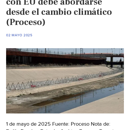
con EU debe abordarse
aranceles,
desde el cambio climático
aclara
(Proceso)
Sheinbaum
(La
Jornada)
02 MAYO 2025
1 de mayo de 2025 Fuente: Proceso Nota de: