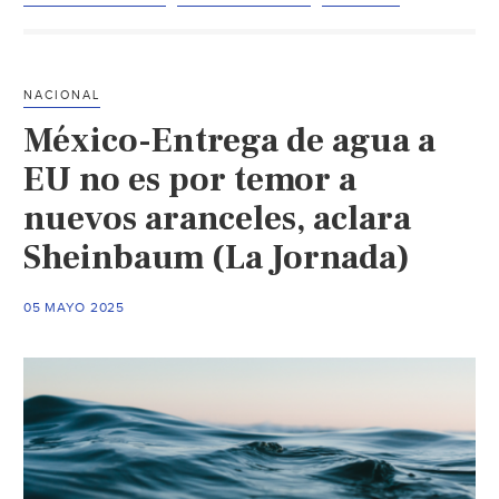
Méxi
pued
entre
NACIONAL
a
México-Entrega de agua a
EU
agua
EU no es por temor a
de
nuevos aranceles, aclara
ríos
Sheinbaum (La Jornada)
San
Juan
y
05 MAYO 2025
Álam
hasta
2029
(Milen