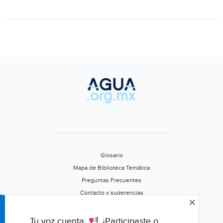
a
EU
hasta
donde
se
pueda:
Sheinbaum
(Excélsior)
Glosario
Mapa de Biblioteca Temática
Preguntas Frecuentes
Contacto y sugerencias
×
Aviso de privacidad
Califica este portal
Tu voz cuenta.
¿Participaste o