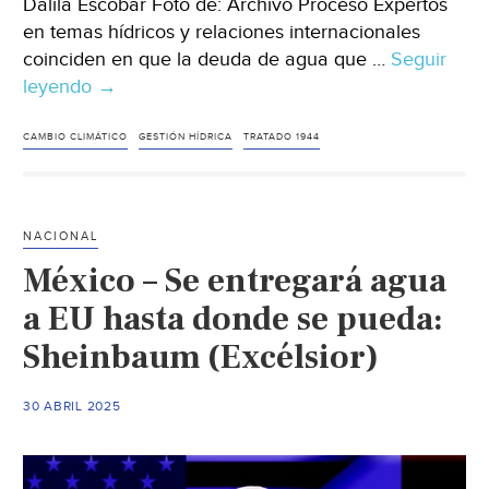
Dalila Escobar Foto de: Archivo Proceso Expertos
en temas hídricos y relaciones internacionales
coinciden en que la deuda de agua que …
Seguir
leyendo
Ciudad
→
de
México
CAMBIO CLIMÁTICO
GESTIÓN HÍDRICA
TRATADO 1944
–
Expertos:
deuda
NACIONAL
de
México – Se entregará agua
agua
con
a EU hasta donde se pueda:
EU
Sheinbaum (Excélsior)
debe
abordarse
30 ABRIL 2025
desde
el
cambio