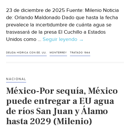
23 de diciembre de 2025 Fuente: Milenio Noticia
de: Orlando Maldonado Dado que hasta la fecha
prevalece la incertidumbre de cuánta agua se
trasvasará de la presa El Cuchillo a Estados
Unidos como …
Seguir leyendo
Nuevo
→
Leon
–
DEUDA HÍDRICA CON EE. UU.
MONTERREY
TRATADO 1944
Envían
a
EU
NACIONAL
agua
México-Por sequía, México
equivalente
a
puede entregar a EU agua
23
de ríos San Juan y Álamo
días
hasta 2029 (Milenio)
de
consumo