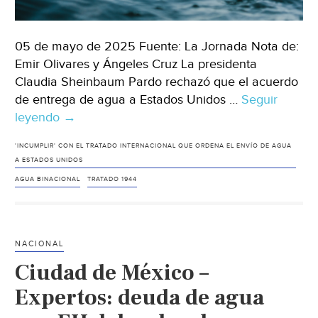
05 de mayo de 2025 Fuente: La Jornada Nota de:
Emir Olivares y Ángeles Cruz La presidenta
Claudia Sheinbaum Pardo rechazó que el acuerdo
de entrega de agua a Estados Unidos …
Seguir
leyendo
México-
→
Entrega
'INCUMPLIR' CON EL TRATADO INTERNACIONAL QUE ORDENA EL ENVÍO DE AGUA
de
A ESTADOS UNIDOS
agua
AGUA BINACIONAL
TRATADO 1944
a
EU
no
es
NACIONAL
por
Ciudad de México –
temor
Expertos: deuda de agua
a
nuevos