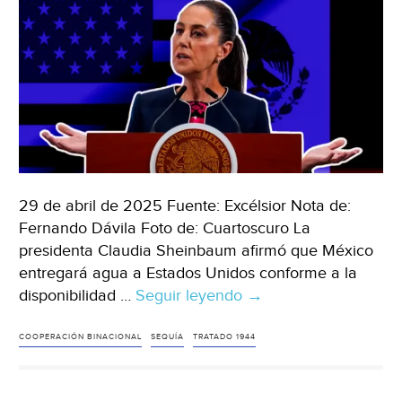
climático
(Proceso)
29 de abril de 2025 Fuente: Excélsior Nota de:
Fernando Dávila Foto de: Cuartoscuro La
presidenta Claudia Sheinbaum afirmó que México
entregará agua a Estados Unidos conforme a la
disponibilidad …
Seguir leyendo
México
→
–
Se
COOPERACIÓN BINACIONAL
SEQUÍA
TRATADO 1944
entregará
agua