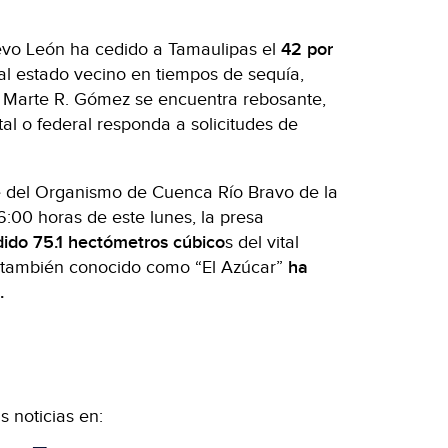
uevo León ha cedido a Tamaulipas el
42 por
al estado vecino en tiempos de sequía,
 Marte R. Gómez se encuentra rebosante,
al o federal responda a solicitudes de
e del Organismo de Cuenca Río Bravo de la
:00 horas de este lunes, la presa
dido 75.1 hectómetros cúbico
s del vital
e también conocido como “El Azúcar”
ha
.
 noticias en: