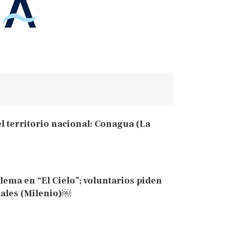
l territorio nacional: Conagua (La
ema en “El Cielo”; voluntarios piden
males (Milenio)￼