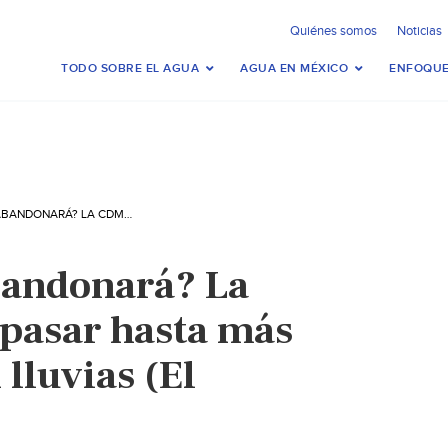
Quiénes somos
Noticias
TODO SOBRE EL AGUA
AGUA EN MÉXICO
ENFOQUE
¿TLÁLOC NOS ABANDONARÁ? LA CDMX PODRÍA PASAR HASTA MÁS DE UN SIGLO SIN LLUVIAS (EL FINANCIERO)
bandonará? La
pasar hasta más
 lluvias (El