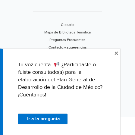
Glosario
Mapa de Biblioteca Temática
Preguntas Frecuentes
Contacto y sugerencias
×
Aviso de privacidad
Califica este portal
Tu voz cuenta.
¿Participaste o
fuiste consultado(a) para la
elaboración del Plan General de
Desarrollo de la Ciudad de México?
¡Cuéntanos!
Ir a la pregunta
© Fondo para la Comunicación y la Educación Ambiental, A.C.