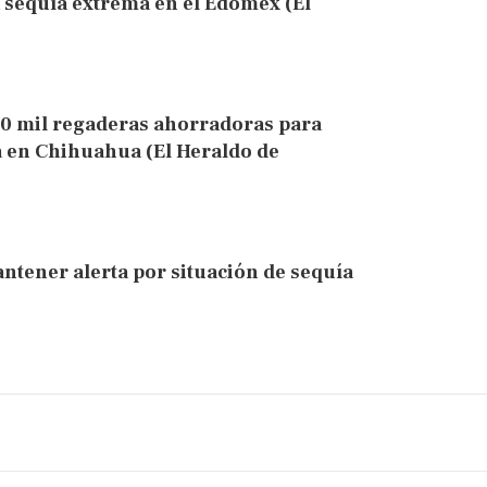
sequía extrema en el Edomex (El
0 mil regaderas ahorradoras para
 en Chihuahua (El Heraldo de
ntener alerta por situación de sequía