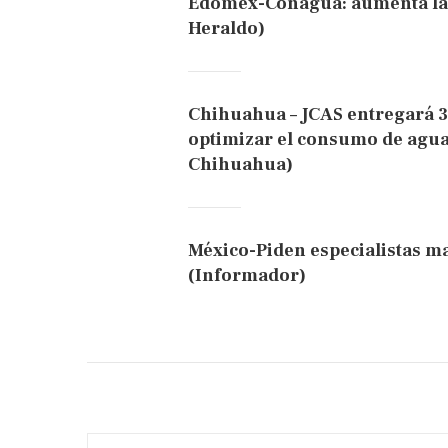
Edomex-Conagua: aumenta la 
Heraldo)
Chihuahua – JCAS entregará 3
optimizar el consumo de agua
Chihuahua)
México-Piden especialistas ma
(Informador)