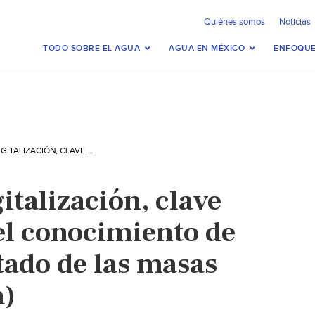
Quiénes somos
Noticias
TODO SOBRE EL AGUA
AGUA EN MÉXICO
ENFOQUE
GLOBAL – LA DIGITALIZACIÓN, CLAVE PARA MEJORAR EL CONOCIMIENTO DE LA CALIDAD Y ESTADO DE LAS MASAS DE AGUA (IAGUA)
gitalización, clave
el conocimiento de
stado de las masas
a)