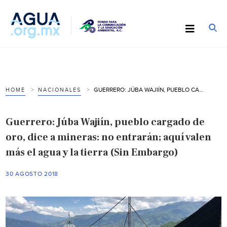
GUERRERO: JÚBA WAJIÍN, PUEBLO CARGADO DE ORO, DICE A MINERAS: NO ENTRARÁN; AQUÍ VALEN MÁS EL AGUA Y LA TIERRA (SIN EMBARGO)
HOME
NACIONALES
Guerrero: Júba Wajiín, pueblo cargado de
oro, dice a mineras: no entrarán; aquí valen
más el agua y la tierra (Sin Embargo)
30 AGOSTO 2018