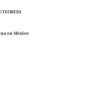
METEORED)
gua en México