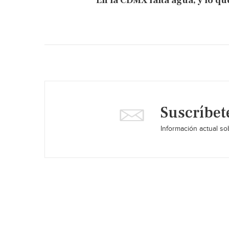
En la CDMX falta agua, y lo qu
Suscríbet
Información actual sob