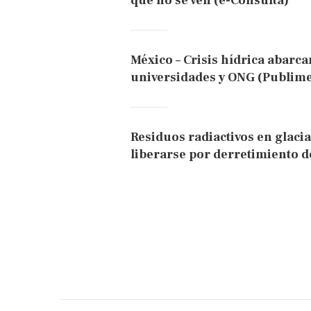
que no se ven (e-Consulta)
México – Crisis hídrica abarca
universidades y ONG (Publime
Residuos radiactivos en glac
liberarse por derretimiento de