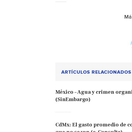
Más
ARTÍCULOS RELACIONADOS
México – Agua y crimen orga
(SinEmbargo)
CdMx: El gasto promedio de c