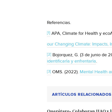
Referencias.
[1]
APA, Climate for Health y eco
our Changing Climate: Impacts, 
[2]
Bojorquez, G. (3 de junio de 2
identificarla y enfrentarla
.
[3]
OMS. (2022).
Mental Health a
ARTÍCULOS RELACIONADOS
Querétaro- Colaboran UAQ y la