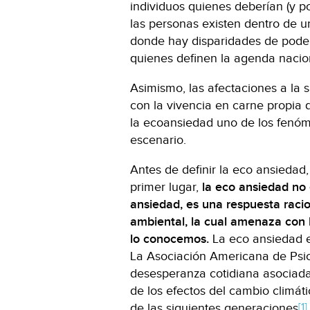
individuos quienes deberían (y po
las personas existen dentro de u
donde hay disparidades de pode
quienes definen la agenda nacion
Asimismo, las afectaciones a la 
con la vivencia en carne propia d
la ecoansiedad uno de los fenóm
escenario.
Antes de definir la eco ansiedad,
primer lugar,
la eco ansiedad no 
ansiedad, es una respuesta racio
ambiental, la cual amenaza con 
lo conocemos.
La eco ansiedad es
La Asociación Americana de Psic
desesperanza cotidiana asociada
de los efectos del cambio climáti
[1]
de las siguientes generaciones