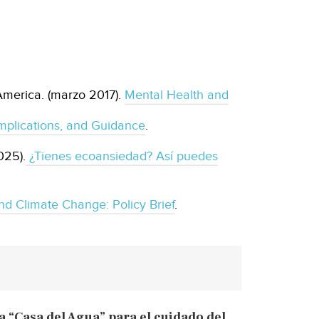
America. (marzo 2017).
Mental Health and
Implications, and Guidance
.
025).
¿Tienes ecoansiedad? Así puedes
nd Climate Change: Policy Brief
.
 “Casa del Agua” para el cuidado del