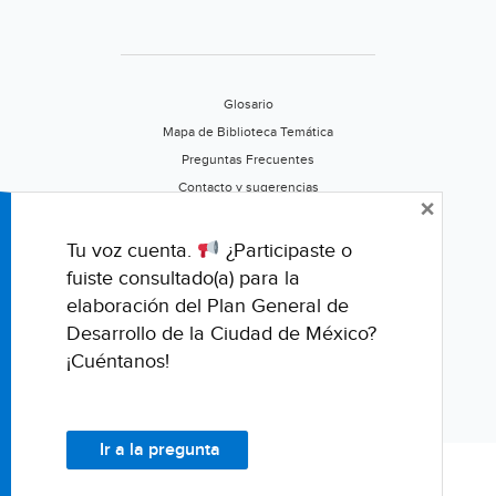
Glosario
Mapa de Biblioteca Temática
Preguntas Frecuentes
Contacto y sugerencias
×
Aviso de privacidad
Califica este portal
Tu voz cuenta.
¿Participaste o
fuiste consultado(a) para la
elaboración del Plan General de
Desarrollo de la Ciudad de México?
¡Cuéntanos!
Ir a la pregunta
© Fondo para la Comunicación y la Educación Ambiental, A.C.