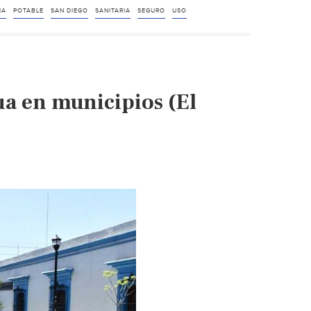
agua
IA
POTABLE
SAN DIEGO
SANITARIA
SEGURO
USO
de
la
llave
para
ua en municipios (El
beber
es
segura
durante
la
pandemia,
aseguran
autoridades
(The
San
Diego
Union-
Tribune)