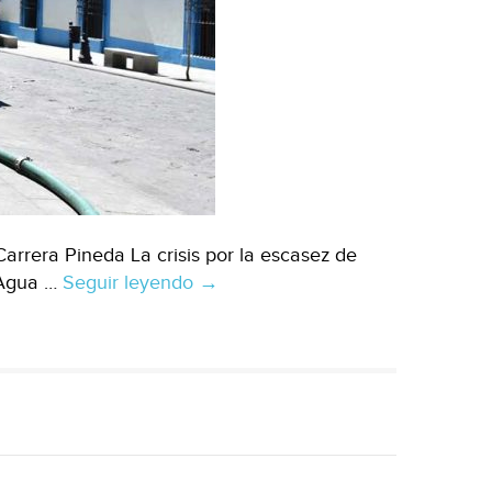
arrera Pineda La crisis por la escasez de
 Agua …
Seguir leyendo
Oaxaca:
→
Se
agudiza
escasez
de
agua
en
municipios