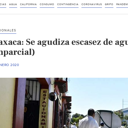
CIAS
AGUA
CALIFORNIA
CONSUMO
CONTINGENCIA
CORONAVIRUS
GRIFO
PANDEM
IONALES
axaca: Se agudiza escasez de ag
mparcial)
ENERO 2020