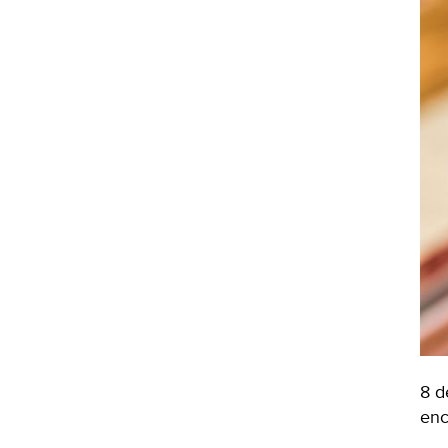
8 d
enc