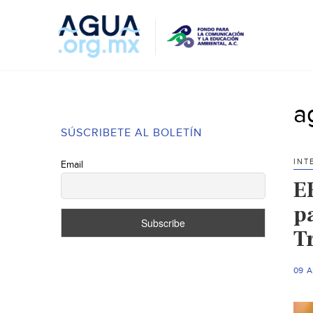
a
SÚSCRIBETE AL BOLETÍN
INT
Email
E
p
T
09 A