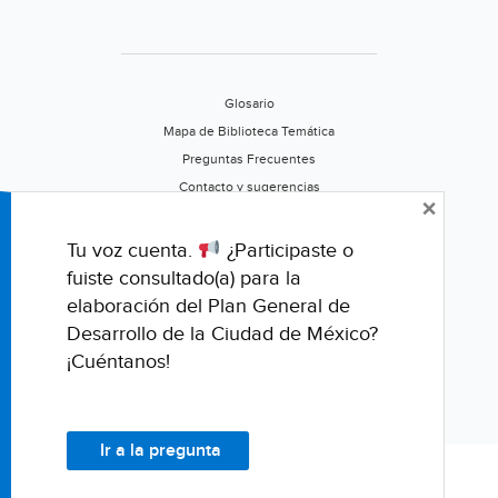
siglo
de
Torreón)
Glosario
Mapa de Biblioteca Temática
Preguntas Frecuentes
Contacto y sugerencias
×
Aviso de privacidad
Califica este portal
Tu voz cuenta.
¿Participaste o
fuiste consultado(a) para la
elaboración del Plan General de
Desarrollo de la Ciudad de México?
¡Cuéntanos!
Ir a la pregunta
© Fondo para la Comunicación y la Educación Ambiental, A.C.