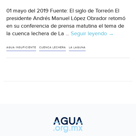
01 mayo del 2019 Fuente: El siglo de Torreón El
presidente Andrés Manuel López Obrador retomó
en su conferencia de prensa matutina el tema de
la cuenca lechera de La …
Seguir leyendo
Coahuila:
→
No
se
AGUA INSUFICIENTE
CUENCA LECHERA
LA LAGUNA
puede
seguir
creciendo
en
La
Laguna
con
cuencas
lecheras:
AMLO
(El