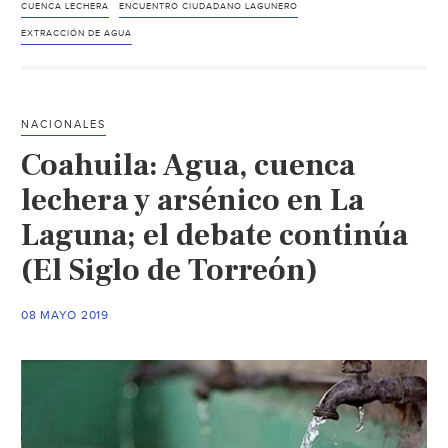
regular
CUENCA LECHERA
ENCUENTRO CIUDADANO LAGUNERO
extracción
EXTRACCIÓN DE AGUA
de
agua
en
NACIONALES
La
Coahuila: Agua, cuenca
Laguna
(El
lechera y arsénico en La
Siglo
Laguna; el debate continúa
de
(El Siglo de Torreón)
Torreón)
08 MAYO 2019