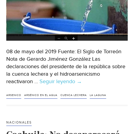
08 de mayo del 2019 Fuente: El Siglo de Torreón
Nota de Gerardo Jiménez González Las
declaraciones del presidente de la república sobre
la cuenca lechera y el hidroarsenicismo
reactivaron …
Seguir leyendo
Coahuila:
→
Agua,
cuenca
ARSENICO
ARSÉNICO EN EL AGUA
CUENCA LECHERA
LA LAGUNA
lechera
y
arsénico
NACIONALES
en
La