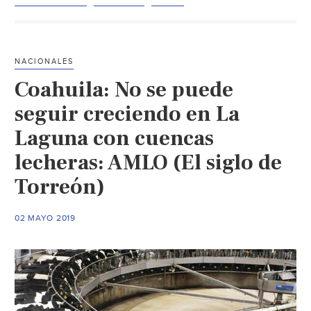
sena
en
medi
NACIONALES
agu
Coahuila: No se puede
para
prod
seguir creciendo en La
(El
Laguna con cuencas
Siglo
lecheras: AMLO (El siglo de
de
Torr
Torreón)
02 MAYO 2019