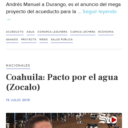
Andrés Manuel a Durango, es el anuncio del mega
proyecto del acueducto para la …
Seguir leyendo
Dura
→
El
acue
para
ACUEDUCTO
AGUA
COMARCA LAGUNERA
CUENCA LECHERA
ECONOMÍA
la
GANADO
PROYECTO
RIEGO
SALUD PÚBLICA
Com
Lagu
(Mile
NACIONALES
Coahuila: Pacto por el agua
(Zocalo)
15 JULIO 2019