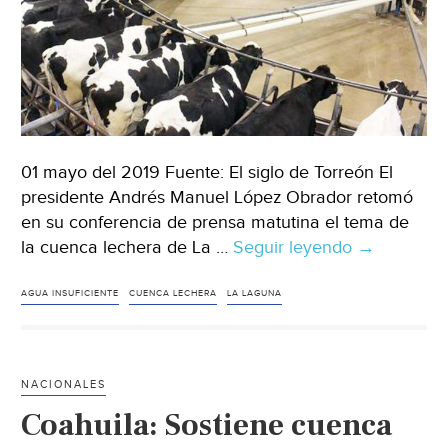
01 mayo del 2019 Fuente: El siglo de Torreón El
presidente Andrés Manuel López Obrador retomó
en su conferencia de prensa matutina el tema de
la cuenca lechera de La …
Seguir leyendo
Coahuila:
→
No
se
AGUA INSUFICIENTE
CUENCA LECHERA
LA LAGUNA
puede
seguir
creciendo
NACIONALES
en
Coahuila: Sostiene cuenca
La
Laguna