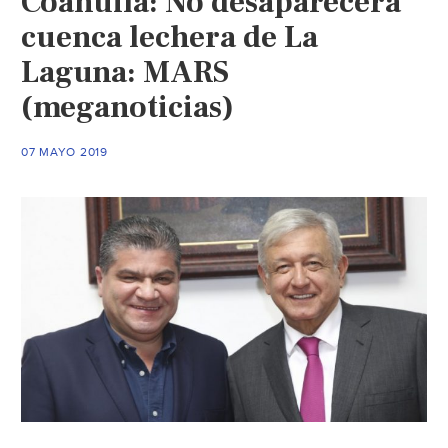
Coahuila: No desaparecerá
Laguna;
cuenca lechera de La
el
Laguna: MARS
debate
(meganoticias)
continúa
(El
Siglo
07 MAYO 2019
de
Torreón)