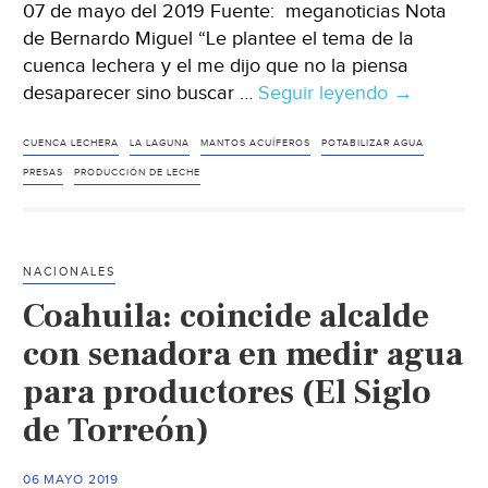
07 de mayo del 2019 Fuente: meganoticias Nota
de Bernardo Miguel “Le plantee el tema de la
cuenca lechera y el me dijo que no la piensa
desaparecer sino buscar …
Seguir leyendo
Coahuila:
→
No
desaparec
CUENCA LECHERA
LA LAGUNA
MANTOS ACUÍFEROS
POTABILIZAR AGUA
cuenca
PRESAS
PRODUCCIÓN DE LECHE
lechera
de
La
NACIONALES
Laguna:
Coahuila: coincide alcalde
MARS
(meganotic
con senadora en medir agua
para productores (El Siglo
de Torreón)
06 MAYO 2019