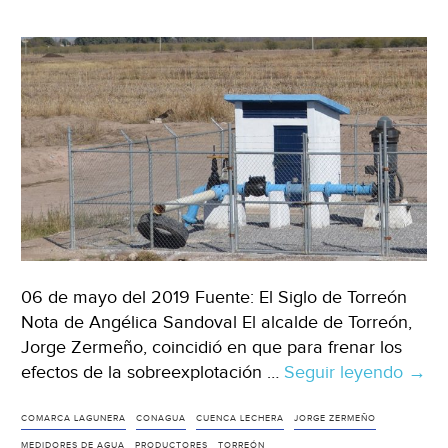
06 de mayo del 2019 Fuente: El Siglo de Torreón
Nota de Angélica Sandoval El alcalde de Torreón,
Jorge Zermeño, coincidió en que para frenar los
efectos de la sobreexplotación …
Seguir leyendo
Coah
→
coin
alca
COMARCA LAGUNERA
CONAGUA
CUENCA LECHERA
JORGE ZERMEÑO
con
MEDIDORES DE AGUA
PRODUCTORES
TORREÓN