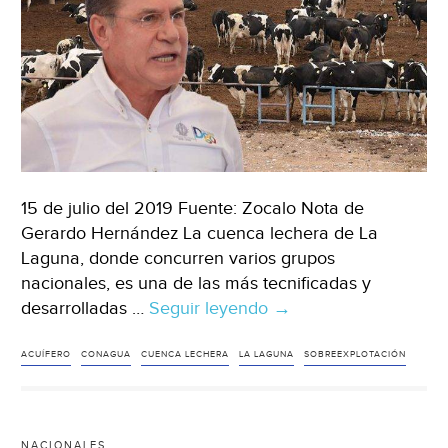
15 de julio del 2019 Fuente: Zocalo Nota de
Gerardo Hernández La cuenca lechera de La
Laguna, donde concurren varios grupos
nacionales, es una de las más tecnificadas y
desarrolladas …
Seguir leyendo
Coahuila:
→
Pacto
por
ACUÍFERO
CONAGUA
CUENCA LECHERA
LA LAGUNA
SOBREEXPLOTACIÓN
el
agua
(Zocalo)
NACIONALES