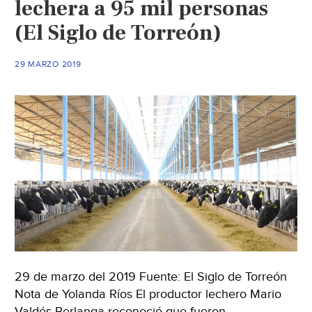
lechera a 95 mil personas
con
(El Siglo de Torreón)
cuencas
lecheras:
29 MARZO 2019
AMLO
(El
siglo
de
Torreón)
29 de marzo del 2019 Fuente: El Siglo de Torreón
Nota de Yolanda Ríos El productor lechero Mario
Valdés Berlanga reconoció que fueron