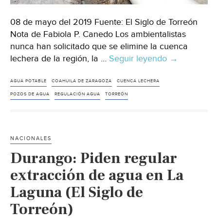
08 de mayo del 2019 Fuente: El Siglo de Torreón
Nota de Fabiola P. Canedo Los ambientalistas
nunca han solicitado que se elimine la cuenca
lechera de la región, la …
Seguir leyendo
Coahuila:
→
insisten
en
AGUA POTABLE
COAHUILA DE ZARAGOZA
CUENCA LECHERA
regulación
POZOS DE AGUA
REGULACIÓN AGUA
TORREÓN
de
extraccione
en
NACIONALES
pozos
Durango: Piden regular
de
agua
extracción de agua en La
(El
Laguna (El Siglo de
Siglo
Torreón)
de
Torreón)