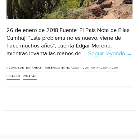
26 de enero de 2018 Fuente: El País Nota de Elías
Camhaji “Este problema no es nuevo, viene de
hace muchos años”, cuenta Édgar Moreno,
mientras levanta las manos de …
Seguir leyendo
Hida
→
Zima
la
AGUAS SUBTERRÁNEAS
ARSÉNICO EN EL AGUA
CONTAMINACIÓN AGUA
ciud
HIDALGO
ZIMAPÁN
mexi
del
agu
enve
(El
País)