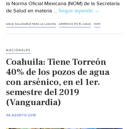
la Norma Oficial Mexicana (NOM) de la Secretaría
de Salud en materia …
Seguir leyendo
Durango-
→
Pozos
de
AGUA SALUDABLE PARA LA LAGUNA
ARSÉNICO EN EL AGUA
NOM
agua
en
Gómez
NACIONALES
Palacio
Coahuila: Tiene Torreón
y
Lerdo
40% de los pozos de agua
superan
con arsénico, en el 1er.
niveles
semestre del 2019
de
arsénico
(Vanguardia)
permitidos
(Milenio)
06 AGOSTO 2019