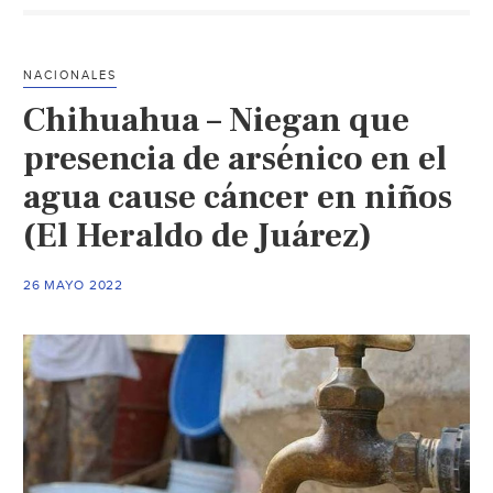
La
Lagun
super
NACIONALES
nivele
Chihuahua – Niegan que
de
arséni
presencia de arsénico en el
en
agua cause cáncer en niños
al
(El Heraldo de Juárez)
menos
93
pozos
26 MAYO 2022
(El
Siglo
de
Torreó