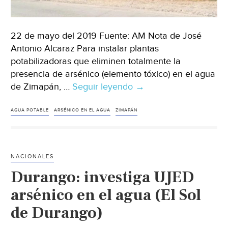
22 de mayo del 2019 Fuente: AM Nota de José
Antonio Alcaraz Para instalar plantas
potabilizadoras que eliminen totalmente la
presencia de arsénico (elemento tóxico) en el agua
de Zimapán, …
Seguir leyendo
Hidalgo:
→
Necesita
Zimapán
AGUA POTABLE
ARSÉNICO EN EL AGUA
ZIMAPÁN
140
mdp
para
NACIONALES
eliminar
Durango: investiga UJED
arsénico
en
arsénico en el agua (El Sol
agua
de Durango)
potable
(AM)