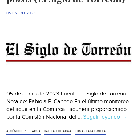
agua
(teleSUR)
05 ENERO 2023
05 de enero de 2023 Fuente: El Siglo de Torreón
Nota de: Fabiola P. Canedo En el último monitoreo
del agua en la Comarca Lagunera proporcionado
por la Comisión Nacional del …
Seguir leyendo
Coahui
→
Agua
en
ARSÉNICO EN EL AGUA
CALIDAD DE AGUA
COMARCALAGUNERA