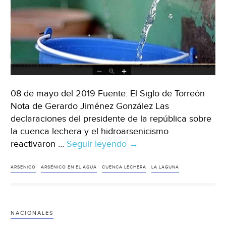
08 de mayo del 2019 Fuente: El Siglo de Torreón
Nota de Gerardo Jiménez González Las
declaraciones del presidente de la república sobre
la cuenca lechera y el hidroarsenicismo
reactivaron …
Seguir leyendo
Coahuila:
→
Agua,
cuenca
ARSENICO
ARSÉNICO EN EL AGUA
CUENCA LECHERA
LA LAGUNA
lechera
y
arsénico
NACIONALES
en