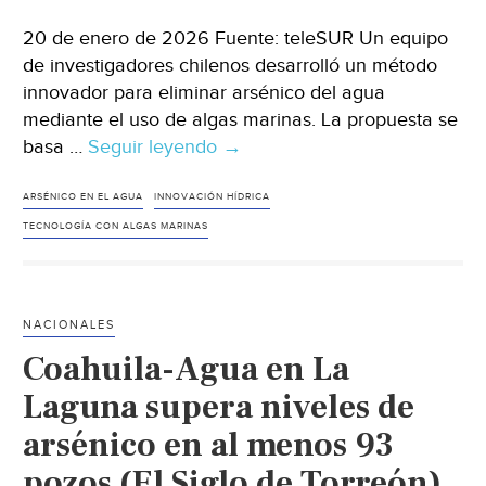
20 de enero de 2026 Fuente: teleSUR Un equipo
de investigadores chilenos desarrolló un método
innovador para eliminar arsénico del agua
mediante el uso de algas marinas. La propuesta se
basa …
Seguir leyendo
Internacional
→
–
Científicos
ARSÉNICO EN EL AGUA
INNOVACIÓN HÍDRICA
chilenos
TECNOLOGÍA CON ALGAS MARINAS
desarrollan
tecnología
con
NACIONALES
algas
Coahuila-Agua en La
marinas
para
Laguna supera niveles de
eliminar
arsénico en al menos 93
arsénico
pozos (El Siglo de Torreón)
del