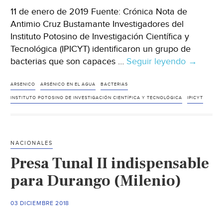
11 de enero de 2019 Fuente: Crónica Nota de
Antimio Cruz Bustamante Investigadores del
Instituto Potosino de Investigación Científica y
Tecnológica (IPICYT) identificaron un grupo de
bacterias que son capaces …
Seguir leyendo
San
→
Luis
Potosí:
ARSENICO
ARSÉNICO EN EL AGUA
BACTERIAS
Usan
INSTITUTO POTOSINO DE INVESTIGACIÓN CIENTÍFICA Y TECNOLÓGICA
IPICYT
bacteria
para
eliminar
NACIONALES
arsénico
Presa Tunal II indispensable
en
cuerpos
para Durango (Milenio)
de
agua
03 DICIEMBRE 2018
(Crónica)