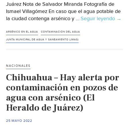
Juárez Nota de Salvador Miranda Fotografía de
Ismael Villagómez En caso que el agua potable de
la ciudad contenga arsénico y …
Seguir leyendo
Chih
→
–
Preo
ARSÉNICO EN EL AGUA
CONTAMINACIÓN DEL AGUA
posib
JUNTA MUNICIPAL DE AGUA Y SANEAMIENTO (JMAS)
prob
de
salud
NACIONALES
públi
Chihuahua – Hay alerta por
por
cont
contaminación en pozos de
de
agua con arsénico (El
agua
Heraldo de Juárez)
potab
(El
Hera
25 MAYO 2022
de