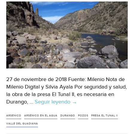
27 de noviembre de 2018 Fuente: Milenio Nota de
Milenio Digital y Silvia Ayala Por seguridad y salud,
la obra de la presa El Tunal II, es necesaria en
Durango, …
Seguir leyendo
Presa
→
Tunal
II
ARSENICO
ARSÉNICO EN EL AGUA
DURANGO
POZOS
PRESA EL TUNAL II
indispensable
VALLE DEL GUADIANA
para