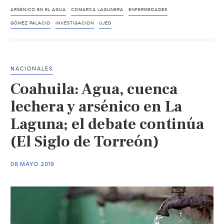
UJED
ARSÉNICO EN EL AGUA
COMARCA LAGUNERA
ENFERMEDADES
arsénico
GÓMEZ PALACIO
INVESTIGACION
UJED
en
el
agua
NACIONALES
(El
Coahuila: Agua, cuenca
Sol
de
lechera y arsénico en La
Durango)
Laguna; el debate continúa
(El Siglo de Torreón)
08 MAYO 2019