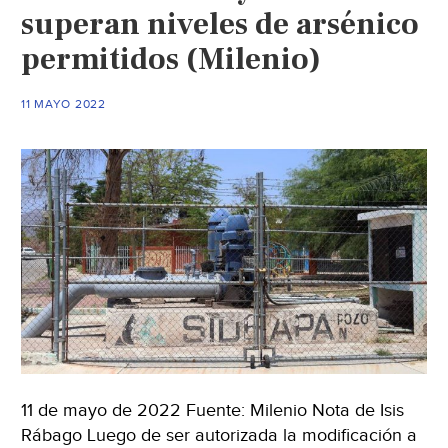
son
superan niveles de arsénico
dañinos:
permitidos (Milenio)
Investigador
(El
Heraldo
11 MAYO 2022
de
Juárez)
11 de mayo de 2022 Fuente: Milenio Nota de Isis
Rábago Luego de ser autorizada la modificación a