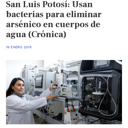
San Luis Potosí: Usan
La
Laguna;
bacterias para eliminar
el
arsénico en cuerpos de
debate
agua (Crónica)
continúa
(El
Siglo
16 ENERO 2019
de
Torreón)