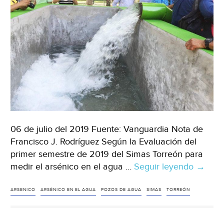
06 de julio del 2019 Fuente: Vanguardia Nota de
Francisco J. Rodríguez Según la Evaluación del
primer semestre de 2019 del Simas Torreón para
medir el arsénico en el agua …
Seguir leyendo
Coahui
→
Tiene
Torreó
ARSENICO
ARSÉNICO EN EL AGUA
POZOS DE AGUA
SIMAS
TORREÓN
40%
de