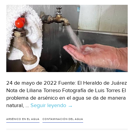
Juáre
24 de mayo de 2022 Fuente: El Heraldo de Juárez
Nota de Liliana Torreso Fotografía de Luis Torres El
problema de arsénico en el agua se da de manera
natural, …
Seguir leyendo
Chihuahua
→
–
Hay
ARSÉNICO EN EL AGUA
CONTAMINACIÓN DEL AGUA
alerta