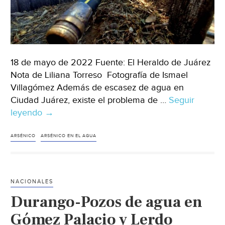
18 de mayo de 2022 Fuente: El Heraldo de Juárez
Nota de Liliana Torreso Fotografía de Ismael
Villagómez Además de escasez de agua en
Ciudad Juárez, existe el problema de …
Seguir
leyendo
Chihuahua-
→
Niveles
de
ARSÉNICO
ARSÉNICO EN EL AGUA
arsénico
en
agua
NACIONALES
potable
Durango-Pozos de agua en
de
Juárez
Gómez Palacio y Lerdo