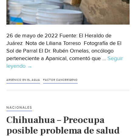
26 de mayo de 2022 Fuente: El Heraldo de
Juárez Nota de Liliana Torreso Fotografía de El
Sol de Parral El Dr. Rubén Ornelas, oncólogo
perteneciente a Apanical, comentó que …
Seguir
leyendo
Chihuahua
→
–
Niegan
ARSÉNICO EN EL AGUA
FACTOR CANCERÍGENO
que
presencia
de
NACIONALES
arsénico
Chihuahua – Preocupa
en
el
posible problema de salud
agua