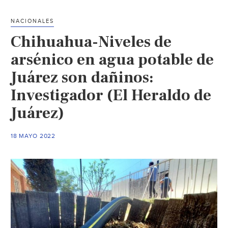
por
contaminación
NACIONALES
en
Chihuahua-Niveles de
pozos
de
arsénico en agua potable de
agua
Juárez son dañinos:
con
Investigador (El Heraldo de
arsénico
(El
Juárez)
Heraldo
de
18 MAYO 2022
Juárez)