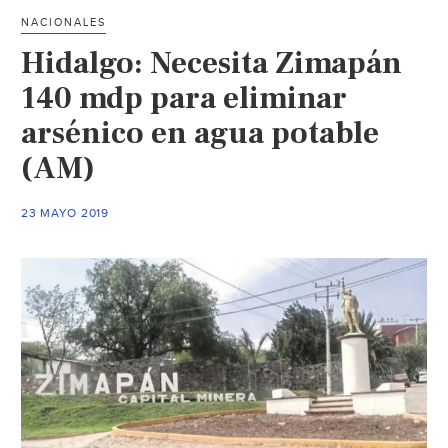
los
NACIONALES
pozos
Hidalgo: Necesita Zimapán
de
agua
140 mdp para eliminar
con
arsénico en agua potable
arsénic
(AM)
en
el
1er.
23 MAYO 2019
semest
del
2019
(Vangu