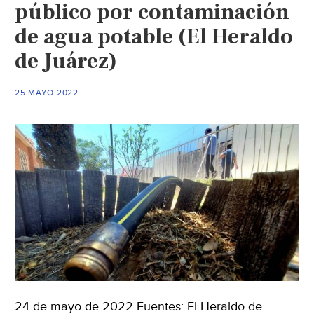
público por contaminación
cause
de agua potable (El Heraldo
cáncer
en
de Juárez)
niños
(El
25 MAYO 2022
Heraldo
de
Juárez)
24 de mayo de 2022 Fuentes: El Heraldo de