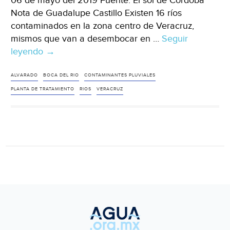
06 de mayo del 2019 Fuente: El sol de Córdoba
Nota de Guadalupe Castillo Existen 16 ríos
contaminados en la zona centro de Veracruz,
mismos que van a desembocar en …
Seguir
leyendo
Veracruz:
→
Existen
16
ALVARADO
BOCA DEL RIO
CONTAMINANTES PLUVIALES
ríos
PLANTA DE TRATAMIENTO
RIOS
VERACRUZ
contaminados
en
la
zona
centro
del
estado
(El
sol
de