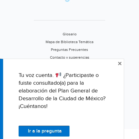
Córdoba)
Glosario
Mapa de Biblioteca Temática
Preguntas Frecuentes
Contacto y sugerencias
×
Aviso de privacidad
Califica este portal
Tu voz cuenta.
¿Participaste o
fuiste consultado(a) para la
elaboración del Plan General de
Desarrollo de la Ciudad de México?
¡Cuéntanos!
Ir a la pregunta