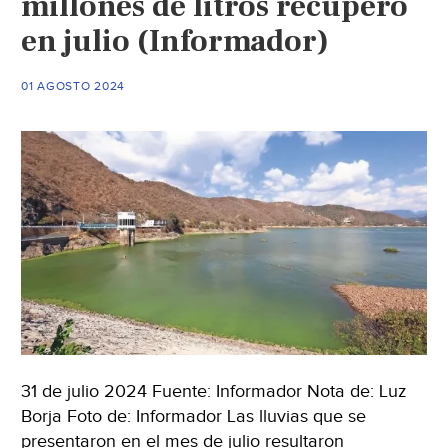
millones de litros recuperó
lluvias
en julio (Informador)
(Mi
Punto
de
01 AGOSTO 2024
Vista)
31 de julio 2024 Fuente: Informador Nota de: Luz
Borja Foto de: Informador Las lluvias que se
presentaron en el mes de julio resultaron