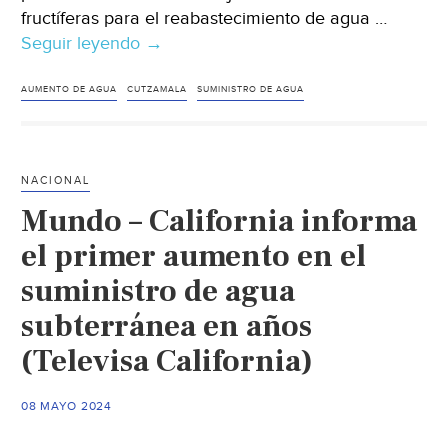
fructíferas para el reabastecimiento de agua …
Seguir leyendo
Ciudad
→
de
México-
AUMENTO DE AGUA
CUTZAMALA
SUMINISTRO DE AGUA
Sistema
Cutzamala:
cuántos
NACIONAL
millones
Mundo – California informa
de
litros
el primer aumento en el
recuperó
suministro de agua
en
subterránea en años
julio
(Informador)
(Televisa California)
08 MAYO 2024