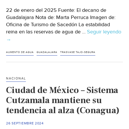
22 de enero del 2025 Fuente: El decano de
Guadalajara Nota de: Marta Perruca Imagen de:
Oficina de Turismo de Sacedón La estabilidad
reina en las reservas de agua de …
Seguir leyendo
Jal
→
–
La
est
AUMENTO DE AGUA
GUADALAJARA
TRASVASE TAJO-SEGURA
rei
en
las
NACIONAL
res
Ciudad de México – Sistema
de
ag
Cutzamala mantiene su
de
tendencia al alza (Conagua)
la
pro
26 SEPTIEMBRE 2024
de