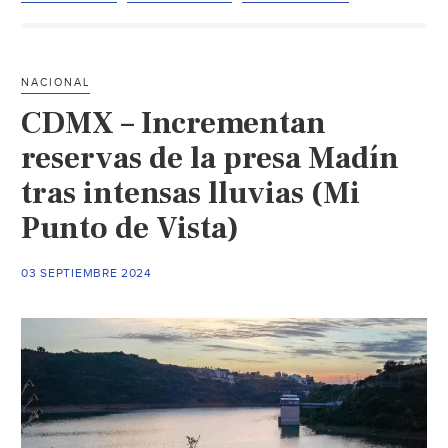
–
Sistema
Cutzamala
NACIONAL
mantiene
CDMX – Incrementan
su
tendencia
reservas de la presa Madín
al
tras intensas lluvias (Mi
alza
Punto de Vista)
(Conagua)
03 SEPTIEMBRE 2024