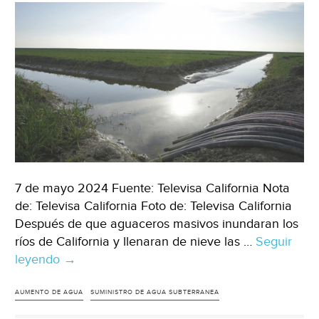
7 de mayo 2024 Fuente: Televisa California Nota
de: Televisa California Foto de: Televisa California
Después de que aguaceros masivos inundaran los
ríos de California y llenaran de nieve las …
Seguir
leyendo
Mundo
→
–
California
AUMENTO DE AGUA
SUMINISTRO DE AGUA SUBTERRANEA
informa