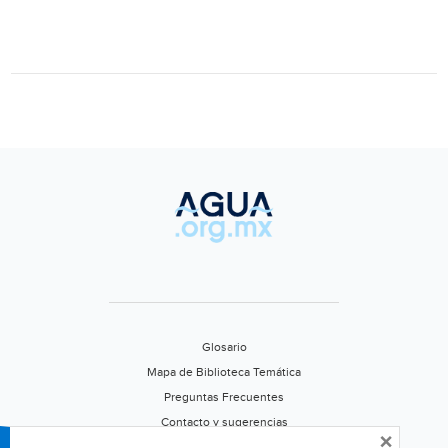
el
primer
aumento
en
el
suministro
de
agua
subterránea
en
años
(Televisa
California)
Glosario
Mapa de Biblioteca Temática
Preguntas Frecuentes
Contacto y sugerencias
×
Aviso de privacidad