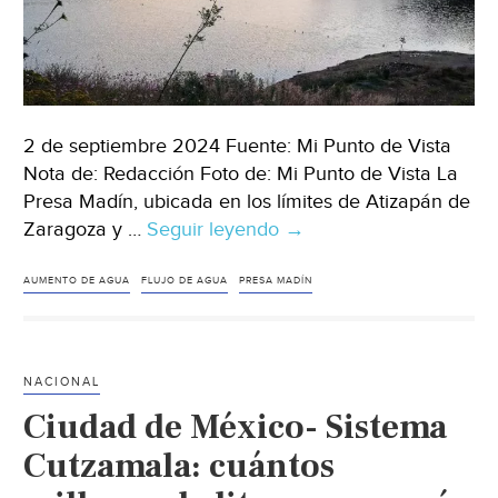
2 de septiembre 2024 Fuente: Mi Punto de Vista
Nota de: Redacción Foto de: Mi Punto de Vista La
Presa Madín, ubicada en los límites de Atizapán de
Zaragoza y …
Seguir leyendo
CDMX
→
–
Incrementan
AUMENTO DE AGUA
FLUJO DE AGUA
PRESA MADÍN
reservas
de
la
NACIONAL
presa
Ciudad de México- Sistema
Madín
tras
Cutzamala: cuántos
intensas