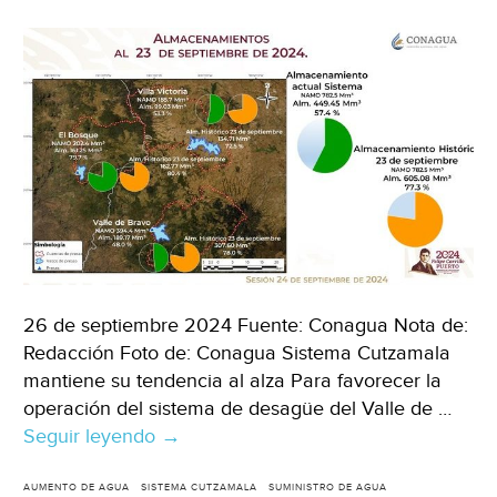
Gua
qu
sig
al
47,
(El
de
de
Gua
26 de septiembre 2024 Fuente: Conagua Nota de:
Redacción Foto de: Conagua Sistema Cutzamala
mantiene su tendencia al alza Para favorecer la
operación del sistema de desagüe del Valle de …
Seguir leyendo
Ciudad
→
de
México
AUMENTO DE AGUA
SISTEMA CUTZAMALA
SUMINISTRO DE AGUA