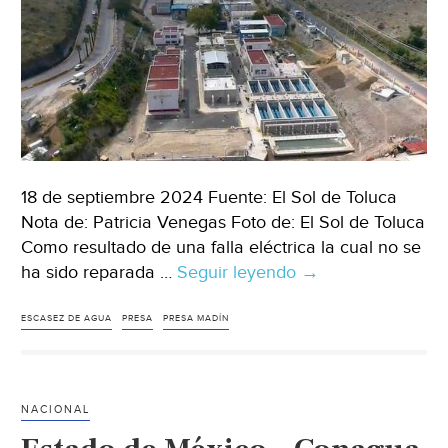
18 de septiembre 2024 Fuente: El Sol de Toluca
Nota de: Patricia Venegas Foto de: El Sol de Toluca
Como resultado de una falla eléctrica la cual no se
ha sido reparada …
Seguir leyendo
Edomex
→
–
Falla
ESCASEZ DE AGUA
PRESA
PRESA MADÍN
en
planta
potabilizadora
NACIONAL
de
la