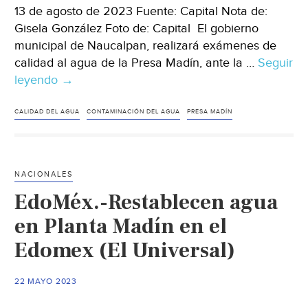
13 de agosto de 2023 Fuente: Capital Nota de:
Gisela González Foto de: Capital El gobierno
municipal de Naucalpan, realizará exámenes de
calidad al agua de la Presa Madín, ante la …
Seguir
leyendo
Edo.Méx.-
→
Examinarán
calidad
CALIDAD DEL AGUA
CONTAMINACIÓN DEL AGUA
PRESA MADÍN
del
agua
de
NACIONALES
Presa
EdoMéx.-Restablecen agua
Madín
tras
en Planta Madín en el
explosión
Edomex (El Universal)
en
tiradero
22 MAYO 2023
(Capital)