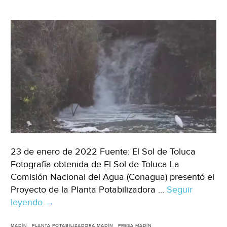
23 de enero de 2022 Fuente: El Sol de Toluca
Fotografía obtenida de El Sol de Toluca La
Comisión Nacional del Agua (Conagua) presentó el
Proyecto de la Planta Potabilizadora …
Seguir
leyendo
Estado
→
de
MADÍN
PLANTA POTABILIZADORA MADÍN
PRESA MADÍN