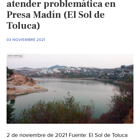
atender problemática en
santuari
Presa Madín (El Sol de
del
Toluca)
agua
y
área
03 NOVIEMBRE 2021
natural
protegid
(El
Sol
de
Toluca)
2 de noviembre de 2021 Fuente: El Sol de Toluca