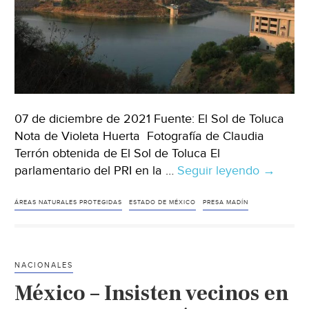
07 de diciembre de 2021 Fuente: El Sol de Toluca
Nota de Violeta Huerta Fotografía de Claudia
Terrón obtenida de El Sol de Toluca El
parlamentario del PRI en la …
Seguir leyendo
Estado
→
de
México-
ÁREAS NATURALES PROTEGIDAS
ESTADO DE MÉXICO
PRESA MADÍN
Pide
PRI
declarar
NACIONALES
la
México – Insisten vecinos en
presa
Madín