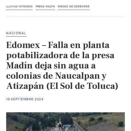
Méx
–
LLUVIAS INTENSAS
PRESA MADÍN
RIESGO DE DESBORDE
Pre
Mad
a
NACIONAL
pun
Edomex – Falla en planta
de
des
potabilizadora de la presa
vec
Madín deja sin agua a
de
colonias de Naucalpan y
tres
mun
Atizapán (El Sol de Toluca)
en
ries
19 SEPTIEMBRE 2024
de
inu
(El
Fina