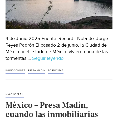
Hoy)
4 de Junio 2025 Fuente: Récord Nota de: Jorge
Reyes Padrón El pasado 2 de junio, la Ciudad de
México y el Estado de México vivieron una de las
tormentas …
Seguir leyendo
CDMX
→
–
Tromba
INUNDACIONES
PRESA MADÍN
TORMENTAS
histórica
en
CDMX:
NACIONAL
Cayó
México – Presa Madín,
tanta
agua
cuando las inmobiliarias
como