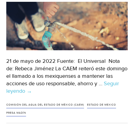
21 de mayo de 2022 Fuente: El Universal Nota
de: Rebeca Jiménez La CAEM reiteró este domingo
el llamado a los mexiquenses a mantener las
acciones de uso responsable, ahorro y …
Seguir
leyendo
EdoMéx.-
→
Restablecen
agua
COMISIÓN DEL AGUA DEL ESTADO DE MÉXICO (CAEM)
ESTADO DE MEXICO
en
PRESA MADÍN
Planta
Madín