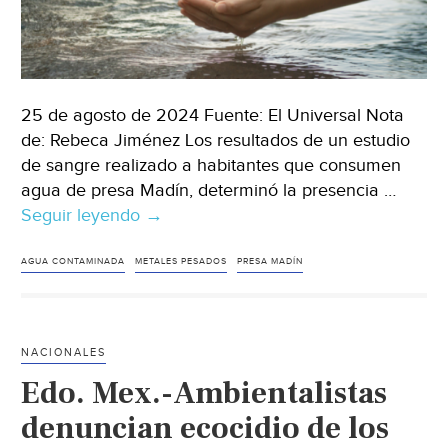
25 de agosto de 2024 Fuente: El Universal Nota
de: Rebeca Jiménez Los resultados de un estudio
de sangre realizado a habitantes que consumen
agua de presa Madín, determinó la presencia …
Seguir leyendo
Edomex.-
→
Hallan
metales
AGUA CONTAMINADA
METALES PESADOS
PRESA MADÍN
pesados
y
sustancias
NACIONALES
tóxicas
Edo. Mex.-Ambientalistas
en
agua
denuncian ecocidio de los
de