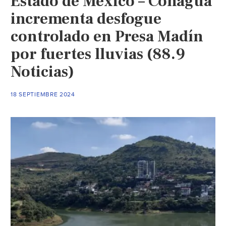
Estado de México – Conagua
presa
incrementa desfogue
Madín
controlado en Presa Madín
deja
por fuertes lluvias (88.9
sin
agua
Noticias)
a
colonias
18 SEPTIEMBRE 2024
de
Naucalpan
y
Atizapán
(El
Sol
de
Toluca)