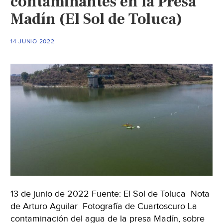
contaminantes en la Presa
Atizapán
Madín (El Sol de Toluca)
(Alcaldes
de
14 JUNIO 2022
México)
13 de junio de 2022 Fuente: El Sol de Toluca Nota
de Arturo Aguilar Fotografía de Cuartoscuro La
contaminación del agua de la presa Madín, sobre