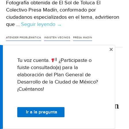
Fotografía obtenida de El Sol de Toluca El
Colectivo Presa Madín, conformado por
ciudadanos especializados en el tema, advirtieron
que …
Seguir leyendo
México
→
–
Insisten
ATENDER PROBLEMÁTICA
INSISTEN VECINOS
PRESA MADÍN
vecinos
×
en
Tu voz cuenta.
¿Participaste o
atender
NACIONALES
fuiste consultado(a) para la
problemática
Estado de México- Pedro
elaboración del Plan General de
en
Desarrollo de la Ciudad de México?
Presa
Rodríguez advirtió que se
¡Cuéntanos!
Madín
revisará el grado de
(El
contaminación en Atizapán
Sol
de
Ir a la pregunta
(La Jornada Estado de
Toluca)
México)