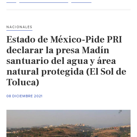
México-
Conagua
reinicia
la
NACIONALES
construcción
Estado de México-Pide PRI
de
la
declarar la presa Madín
Planta
santuario del agua y área
Potabilizadora
natural protegida (El Sol de
Madín
11
Toluca)
(El
Sol
08 DICIEMBRE 2021
de
Toluca)