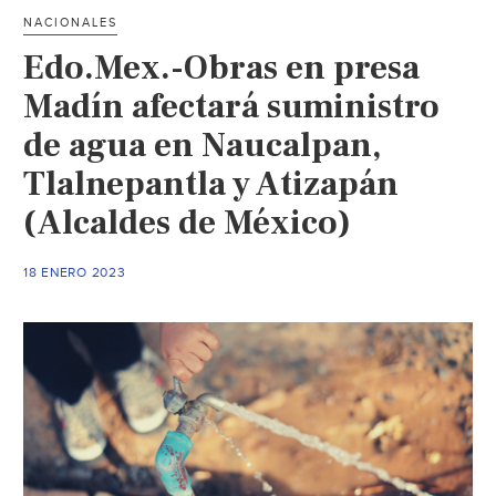
en
NACIONALES
el
Edo.Mex.-Obras en presa
Edomex
(El
Madín afectará suministro
Universal)
de agua en Naucalpan,
Tlalnepantla y Atizapán
(Alcaldes de México)
18 ENERO 2023