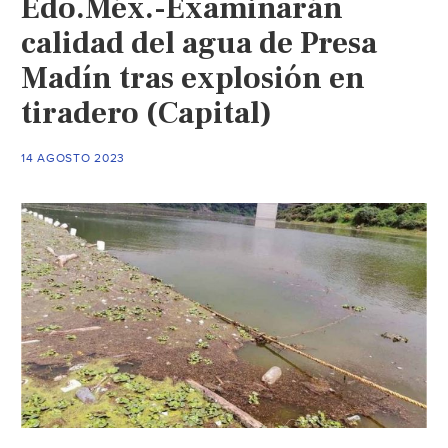
Edo.Méx.-Examinarán
agua
y
calidad del agua de Presa
pescado
Madín tras explosión en
de
tiradero (Capital)
presa
Madín
(La
14 AGOSTO 2023
Prensa)