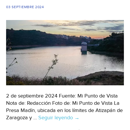
lluvias
03 SEPTIEMBRE 2024
(88.9
Noticias)
2 de septiembre 2024 Fuente: Mi Punto de Vista
Nota de: Redacción Foto de: Mi Punto de Vista La
Presa Madín, ubicada en los límites de Atizapán de
Zaragoza y …
Seguir leyendo
CDMX
→
–