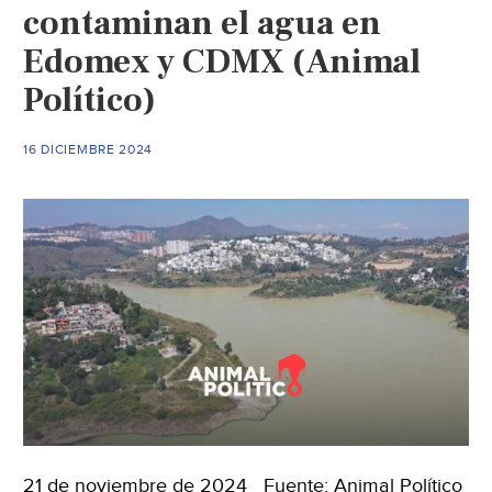
contaminan el agua en
para
Edomex y CDMX (Animal
llenar
una
Político)
presa
completa.
16 DICIEMBRE 2024
(Record)
21 de noviembre de 2024 Fuente: Animal Político