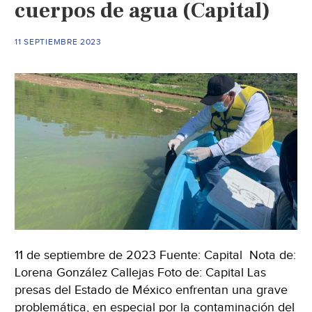
cuerpos de agua (Capital)
Presa
Madín;
11 SEPTIEMBRE 2023
peligra
salud
de
residentes
(El
Universal)
11 de septiembre de 2023 Fuente: Capital Nota de:
Lorena González Callejas Foto de: Capital Las
presas del Estado de México enfrentan una grave
problemática, en especial por la contaminación del