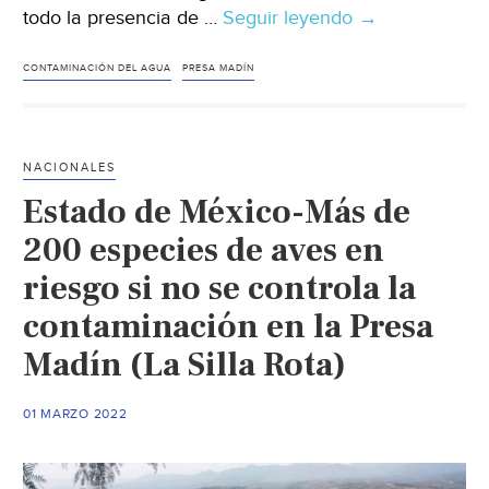
todo la presencia de …
Seguir leyendo
Estado
→
de
México
CONTAMINACIÓN DEL AGUA
PRESA MADÍN
–
Advierten
de
NACIONALES
la
Estado de México-Más de
presencia
de
200 especies de aves en
metales
riesgo si no se controla la
y
contaminación en la Presa
otros
contaminantes
Madín (La Silla Rota)
en
la
01 MARZO 2022
Presa
Madín
(El