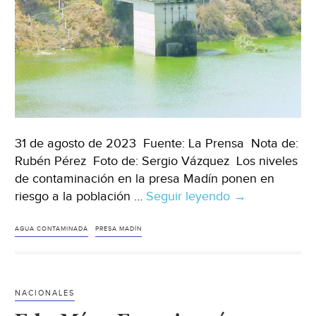
31 de agosto de 2023 Fuente: La Prensa Nota de:
Rubén Pérez Foto de: Sergio Vázquez Los niveles
de contaminación en la presa Madín ponen en
riesgo a la población …
Seguir leyendo
Edo.Méx
→
–
Existe
AGUA CONTAMINADA
PRESA MADÍN
alto
riesgo
por
NACIONALES
consumir