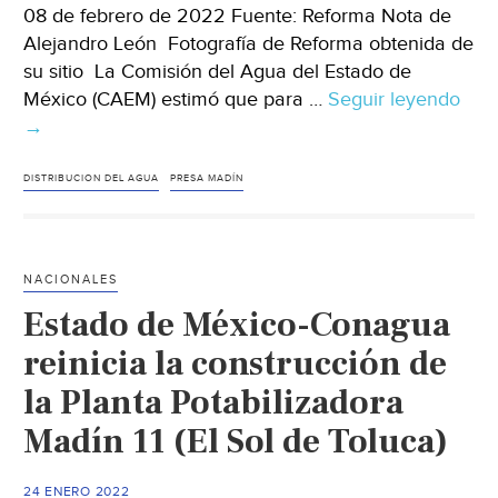
08 de febrero de 2022 Fuente: Reforma Nota de
Alejandro León Fotografía de Reforma obtenida de
su sitio La Comisión del Agua del Estado de
México (CAEM) estimó que para …
Seguir leyendo
CDM
→
Pre
par
202
DISTRIBUCION DEL AGUA
PRESA MADÍN
trae
agu
de
NACIONALES
Pre
Estado de México-Conagua
Mad
(Ref
reinicia la construcción de
la Planta Potabilizadora
Madín 11 (El Sol de Toluca)
24 ENERO 2022