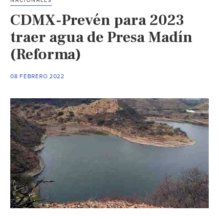
NACIONALES
especies
CDMX-Prevén para 2023
de
aves
traer agua de Presa Madín
en
(Reforma)
riesgo
si
08 FEBRERO 2022
no
se
controla
la
contaminación
en
la
Presa
Madín
(La
Silla
Rota)