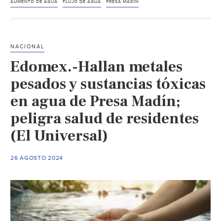
Incrementan
AUMENTO DE AGUA
FLUJO DE AGUA
PRESA MADÍN
reservas
de
la
NACIONAL
presa
Edomex.-Hallan metales
Madín
tras
pesados y sustancias tóxicas
intensas
en agua de Presa Madín;
lluvias
peligra salud de residentes
(Mi
Punto
(El Universal)
de
Vista)
26 AGOSTO 2024