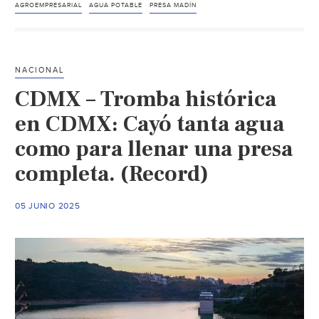
México
AGROEMPRESARIAL
AGUA POTABLE
PRESA MADÍN
–
Naucalpan
se
NACIONAL
suma
CDMX – Tromba histórica
a
limpieza
en CDMX: Cayó tanta agua
de
como para llenar una presa
la
completa. (Record)
presa
Madín
para
05 JUNIO 2025
preservar
el
agua
(La
Crónica
de