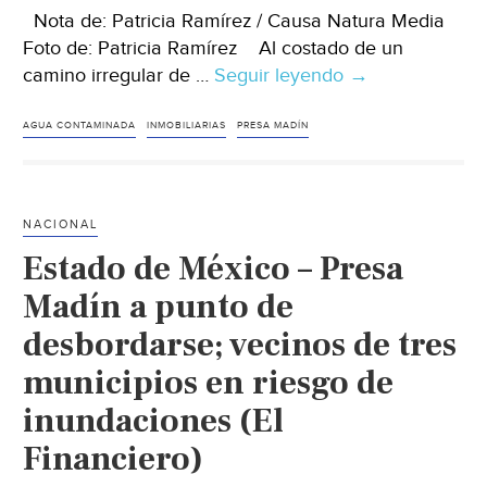
Nota de: Patricia Ramírez / Causa Natura Media
Foto de: Patricia Ramírez Al costado de un
camino irregular de …
Seguir leyendo
México
→
–
Presa
AGUA CONTAMINADA
INMOBILIARIAS
PRESA MADÍN
Madín,
cuando
las
NACIONAL
inmobiliarias
Estado de México – Presa
contaminan
el
Madín a punto de
agua
desbordarse; vecinos de tres
en
municipios en riesgo de
Edomex
y
inundaciones (El
CDMX
Financiero)
(Animal
Político)