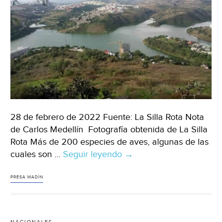
Sol
de
Toluca)
28 de febrero de 2022 Fuente: La Silla Rota Nota
de Carlos Medellín Fotografía obtenida de La Silla
Rota Más de 200 especies de aves, algunas de las
cuales son …
Seguir leyendo
Estado
→
de
México-
PRESA MADÍN
Más
de
200