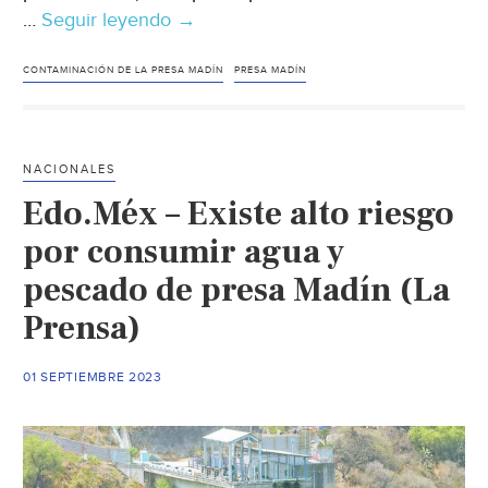
…
Seguir leyendo
Edo.
→
Mex.-
Ambientalistas
CONTAMINACIÓN DE LA PRESA MADÍN
PRESA MADÍN
denuncian
ecocidio
de
NACIONALES
los
Edo.Méx – Existe alto riesgo
cuerpos
de
por consumir agua y
agua
pescado de presa Madín (La
(Capital)
Prensa)
01 SEPTIEMBRE 2023