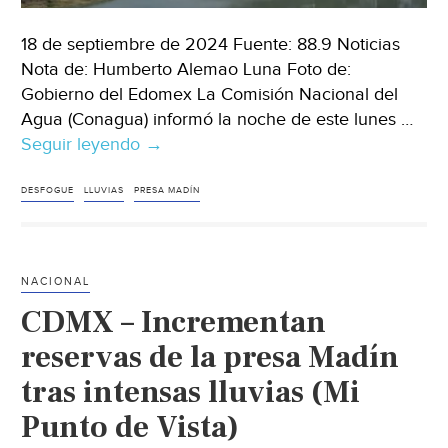
18 de septiembre de 2024 Fuente: 88.9 Noticias
Nota de: Humberto Alemao Luna Foto de:
Gobierno del Edomex La Comisión Nacional del
Agua (Conagua) informó la noche de este lunes …
Seguir leyendo
Estado
→
de
México
DESFOGUE
LLUVIAS
PRESA MADÍN
–
Conagua
incrementa
NACIONAL
desfogue
CDMX – Incrementan
controlado
en
reservas de la presa Madín
Presa
tras intensas lluvias (Mi
Madín
Punto de Vista)
por
fuertes