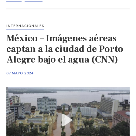
qué
México
estará
INTERNACIONALES
‘bajo
México – Imágenes aéreas
el
agua’?
captan a la ciudad de Porto
Estos
Alegre bajo el agua (CNN)
son
los
07 MAYO 2024
estados
que
esperan
lluvias
y
tormentas
(El
Financiero)