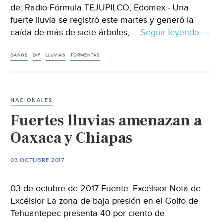
de
de: Radio Fórmula TEJUPILCO, Edomex.- Una
un
fuerte lluvia se registró este martes y generó la
mes:
caída de más de siete árboles, …
Seguir leyendo
Lluvi
→
CVC
deja
(El
fuert
DAÑOS
DIF
LLUVIAS
TORMENTAS
País
daño
Colombia)
en
Tejup
NACIONALES
Fuertes lluvias amenazan a
Oaxaca y Chiapas
03 OCTUBRE 2017
03 de octubre de 2017 Fuente: Excélsior Nota de:
Excélsior La zona de baja presión en el Golfo de
Tehuantepec presenta 40 por ciento de