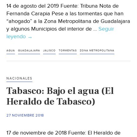
14 de agosto del 2019 Fuente: Tribuna Nota de
Fernanda Carapia Pese a las tormentas que han
“ahogado” a la Zona Metropolitana de Guadalajara
y algunos Municipios del interior de …
Seguir
leyendo
Guadalajara:
→
Están
presas
AGUA
GUADALAJARA
JALISCO
TORMENTAS
ZONA METROPOLITANA
de
Jalisco
por
NACIONALES
debajo
Tabasco: Bajo el agua (El
del
70
Heraldo de Tabasco)
%
(Tribuna)
27 NOVIEMBRE 2018
17 de noviembre de 2018 Fuente: El Heraldo de