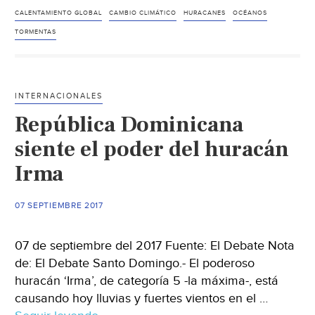
Combustible
CALENTAMIENTO GLOBAL
CAMBIO CLIMÁTICO
HURACANES
OCÉANOS
de
TORMENTAS
huracanes
INTERNACIONALES
República Dominicana
siente el poder del huracán
Irma
07 SEPTIEMBRE 2017
07 de septiembre del 2017 Fuente: El Debate Nota
de: El Debate Santo Domingo.- El poderoso
huracán ‘Irma’, de categoría 5 -la máxima-, está
causando hoy lluvias y fuertes vientos en el …