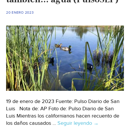
Alegre
bajo
20 ENERO 2023
el
agua
(CNN)
19 de enero de 2023 Fuente: Pulso Diario de San
Luis Nota de: AP Foto de: Pulso Diario de San
Luis Mientras los californianos hacen recuento de
los daños causados …
Seguir leyendo
Mundo
→