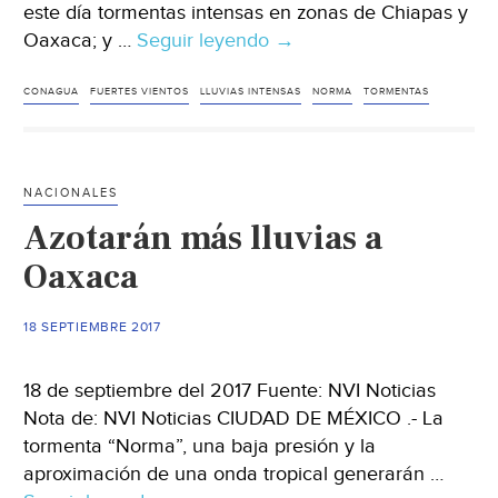
este día tormentas intensas en zonas de Chiapas y
Oaxaca; y …
Seguir leyendo
Pronostican
→
tormentas
intensas
CONAGUA
FUERTES VIENTOS
LLUVIAS INTENSAS
NORMA
TORMENTAS
en
Chiapas
y
NACIONALES
Oaxaca
Azotarán más lluvias a
Oaxaca
18 SEPTIEMBRE 2017
18 de septiembre del 2017 Fuente: NVI Noticias
Nota de: NVI Noticias CIUDAD DE MÉXICO .- La
tormenta “Norma”, una baja presión y la
aproximación de una onda tropical generarán …