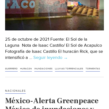
25 de octubre de 2021 Fuente: El Sol de la
Laguna Nota de Isaac Castillo/ El Sol de Acapulco
Fotografía de Isaac Castillo El huracán Rick, que se
intensificó a …
Seguir leyendo
Guerrero-
→
Huracán
Rick
GUERRERO
HURACÁN
INUNDACIONES
LLUVIAS TORRENCIALES
TORMENTAS
deja
severos
daños
NACIONALES
en
México-Alerta Greenpeace
nueve
municipios