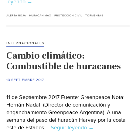
leyendo
Emiten
→
Alerta
Roja
ALERTA ROJA
HURACÁN MAX
PROTECCION CIVIL
TORMENTAS
en
Guerrero
por
INTERNACIONALES
huracán
Cambio climático:
‘Max’
Combustible de huracanes
13 SEPTIEMBRE 2017
11 de Septiembre 2017 Fuente: Greenpeace Nota:
Hernán Nadal (Director de comunicación y
enganchamiento Greenpeace Argentina). A una
semana del paso del huracán Harvey por la costa
este de Estados …
Seguir leyendo
Cambio
→
climático: