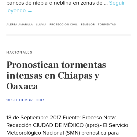
bancos de niebla o neblina en zonas de …
Seguir
leyendo
Protección
→
Civil
activa
ALERTA AMARILLA
LLUVIA
PROTECCION CIVIL
TEMBLOR
TORMENTAS
Alerta
Amarilla
por
NACIONALES
lluvias
Pronostican tormentas
en
CDMX
intensas en Chiapas y
Oaxaca
18 SEPTIEMBRE 2017
18 de Septiembre 2017 Fuente: Proceso Nota:
Redacción CIUDAD DE MÉXICO (apro).- El Servicio
Meteorológico Nacional (SMN) pronostica para