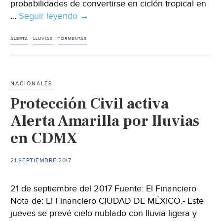
probabilidades de convertirse en ciclón tropical en
…
Seguir leyendo
Fuertes
→
lluvias
amenazan
ALERTA
LLUVIAS
TORMENTAS
a
Oaxaca
y
NACIONALES
Chiapas
Protección Civil activa
Alerta Amarilla por lluvias
en CDMX
21 SEPTIEMBRE 2017
21 de septiembre del 2017 Fuente: El Financiero
Nota de: El Financiero CIUDAD DE MÉXICO.- Este
jueves se prevé cielo nublado con lluvia ligera y