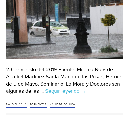
23 de agosto del 2019 Fuente: Milenio Nota de
Abadiel Martínez Santa María de las Rosas, Héroes
de 5 de Mayo, Seminario, La Mora y Doctores son
algunas de las …
Seguir leyendo
Toluca:
→
Tormentas
inundan
BAJO EL AGUA
TORMENTAS
VALLE DE TOLUCA
al
Valle
(Milenio)