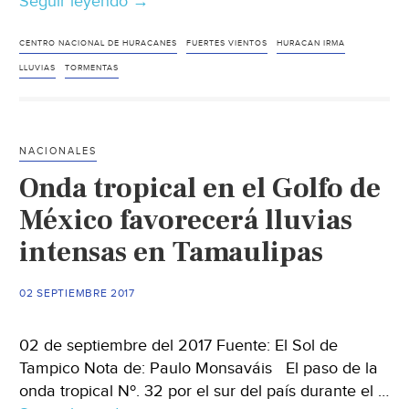
Seguir leyendo
República
→
Dominicana
siente
CENTRO NACIONAL DE HURACANES
FUERTES VIENTOS
HURACAN IRMA
el
LLUVIAS
TORMENTAS
poder
del
huracán
NACIONALES
Irma
Onda tropical en el Golfo de
México favorecerá lluvias
intensas en Tamaulipas
02 SEPTIEMBRE 2017
02 de septiembre del 2017 Fuente: El Sol de
Tampico Nota de: Paulo Monsaváis El paso de la
onda tropical Nº. 32 por el sur del país durante el …