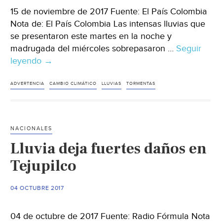
15 de noviembre de 2017 Fuente: El País Colombia
Nota de: El País Colombia Las intensas lluvias que
se presentaron este martes en la noche y
madrugada del miércoles sobrepasaron …
Seguir
leyendo
Colombia:
→
El
aguacero
ADVERTENCIA
CAMBIO CLIMÁTICO
LLUVIAS
TORMENTAS
que
cayó
este
NACIONALES
martes
Lluvia deja fuertes daños en
en
Cali
Tejupilco
equivale
a
04 OCTUBRE 2017
las
lluvias
04 de octubre de 2017 Fuente: Radio Fórmula Nota