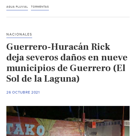
–
Tormentas
AGUA PLUVIAL
TORMENTAS
en
California
traen
NACIONALES
daños,
Guerrero-Huracán Rick
pero
también…
deja severos daños en nueve
agua
municipios de Guerrero (El
(PulsoSLP)
Sol de la Laguna)
26 OCTUBRE 2021