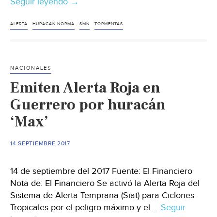
Seguir leyendo
Azotarán
→
más
lluvias
ALERTA
HURACAN NORMA
SMN
TORMENTAS
a
Oaxaca
NACIONALES
Emiten Alerta Roja en
Guerrero por huracán
‘Max’
14 SEPTIEMBRE 2017
14 de septiembre del 2017 Fuente: El Financiero
Nota de: El Financiero Se activó la Alerta Roja del
Sistema de Alerta Temprana (Siat) para Ciclones
Tropicales por el peligro máximo y el …
Seguir