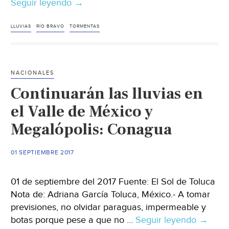
Seguir leyendo
Onda
→
tropical
en
LLUVIAS
RÍO BRAVO
TORMENTAS
el
Golfo
de
NACIONALES
México
Continuarán las lluvias en
favorecerá
lluvias
el Valle de México y
intensas
Megalópolis: Conagua
en
Tamaulipas
01 SEPTIEMBRE 2017
01 de septiembre del 2017 Fuente: El Sol de Toluca
Nota de: Adriana García Toluca, México.- A tomar
previsiones, no olvidar paraguas, impermeable y
botas porque pese a que no …
Seguir leyendo
Contin
→