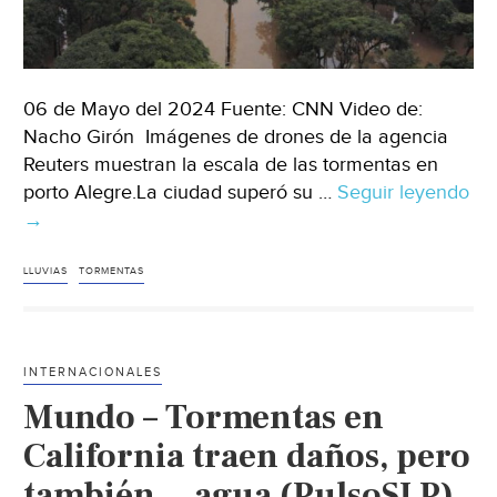
06 de Mayo del 2024 Fuente: CNN Video de:
Nacho Girón Imágenes de drones de la agencia
Reuters muestran la escala de las tormentas en
porto Alegre.La ciudad superó su …
Seguir leyendo
México
→
–
Imágenes
LLUVIAS
TORMENTAS
aéreas
captan
a
INTERNACIONALES
la
Mundo – Tormentas en
ciudad
de
California traen daños, pero
Porto
también… agua (PulsoSLP)