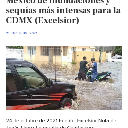
México de inundaciones y
de
sequías más intensas para la
Guerrero
CDMX (Excelsior)
(El
Sol
de
25 OCTUBRE 2021
la
Laguna)
24 de octubre de 2021 Fuente: Excelsior Nota de
Jonás López Fotografía de Cuartoscuro