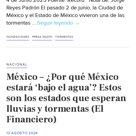
4 de Junio 2025 Fuente: Récord Nota de: Jorge
Reyes Padrón El pasado 2 de junio, la Ciudad de
México y el Estado de México vivieron una de las
tormentas …
Seguir leyendo
CDMX
→
–
Tromba
INUNDACIONES
PRESA MADÍN
TORMENTAS
histórica
en
CDMX:
NACIONAL
Cayó
México – ¿Por qué México
tanta
agua
estará ‘bajo el agua’? Estos
como
son los estados que esperan
para
lluvias y tormentas (El
llenar
una
Financiero)
presa
completa.
13 AGOSTO 2024