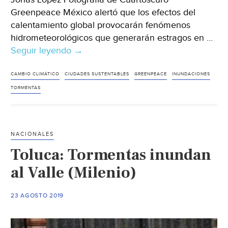
Greenpeace México alertó que los efectos del
calentamiento global provocarán fenómenos
hidrometeorológicos que generarán estragos en …
Seguir leyendo
México-
→
Alerta
Greenpeace
CAMBIO CLIMÁTICO
CIUDADES SUSTENTABLES
GREENPEACE
INUNDACIONES
México
TORMENTAS
de
inundaciones
y
NACIONALES
sequías
Toluca: Tormentas inundan
más
intensas
al Valle (Milenio)
para
la
23 AGOSTO 2019
CDMX
(Excelsior)