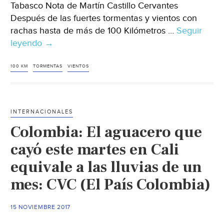
Tabasco Nota de Martín Castillo Cervantes
Después de las fuertes tormentas y vientos con
rachas hasta de más de 100 Kilómetros …
Seguir
leyendo
Tabasco:
→
Bajo
el
100 KM
TORMENTAS
VIENTOS
agua
(El
Heraldo
INTERNACIONALES
de
Colombia: El aguacero que
Tabasco)
cayó este martes en Cali
equivale a las lluvias de un
mes: CVC (El País Colombia)
15 NOVIEMBRE 2017