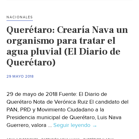
de
agua
NACIONALES
(El
Querétaro: Crearía Nava un
Diario
de
organismo para tratar el
Coahuila)
agua pluvial (El Diario de
Querétaro)
29 MAYO 2018
29 de mayo de 2018 Fuente: El Diario de
Querétaro Nota de Verónica Ruiz El candidato del
PAN, PRD y Movimiento Ciudadano a la
Presidencia municipal de Querétaro, Luis Nava
Guerrero, valora …
Seguir leyendo
Querétaro:
→
Crearía