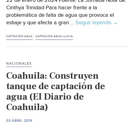
22 de enero de 2024 Fuente: La Jornada Nota de:
Cinthya Trinidad Para hacer frente a la
problemática de falta de agua que provoca el
estiaje y que afecta a gran …
Seguir leyendo
Veracruz
→
Plantean
que
CAPTACIÓN AGUA
CAPTACIÓN AGUA LLUVIA
nuevas
construc
capten
NACIONALES
y
Coahuila: Construyen
reutilice
el
tanque de captación de
agua
agua (El Diario de
de
Coahuila)
lluvia
(La
Jornada)
03 ABRIL 2019