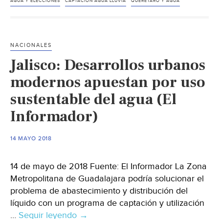
Nava
AGUA Y ELECCIONES
CAPTACIÓN AGUA LLUVIA
QUERÉTARO Y AGUA
un
organismo
para
NACIONALES
tratar
Jalisco: Desarrollos urbanos
el
agua
modernos apuestan por uso
pluvial
sustentable del agua (El
(El
Informador)
Diario
de
Querétaro)
14 MAYO 2018
14 de mayo de 2018 Fuente: El Informador La Zona
Metropolitana de Guadalajara podría solucionar el
problema de abastecimiento y distribución del
líquido con un programa de captación y utilización
…
Seguir leyendo
Jalisco:
→