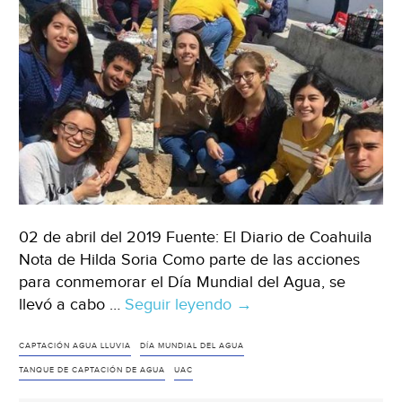
02 de abril del 2019 Fuente: El Diario de Coahuila
Nota de Hilda Soria Como parte de las acciones
para conmemorar el Día Mundial del Agua, se
llevó a cabo …
Seguir leyendo
Coahuila:
→
Construyen
tanque
CAPTACIÓN AGUA LLUVIA
DÍA MUNDIAL DEL AGUA
de
TANQUE DE CAPTACIÓN DE AGUA
UAC
captación