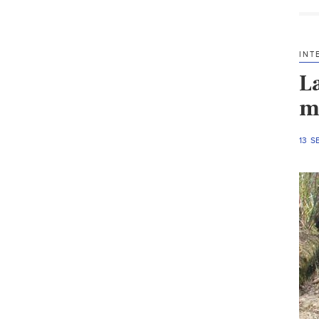
INT
La
m
13 S