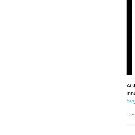
AGI
inn
Seg
AGUA