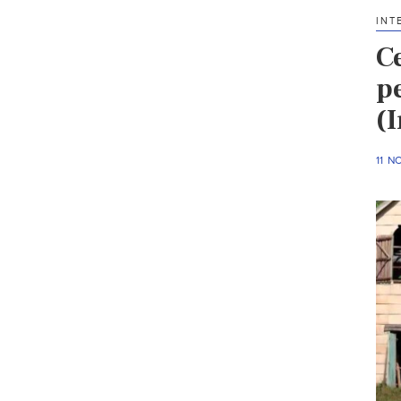
INT
C
p
(
11 N