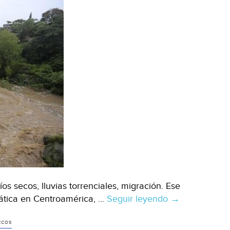
s secos, lluvias torrenciales, migración. Ese
imática en Centroamérica, …
Seguir leyendo
Crisis
→
climática
arrasa
ECOS