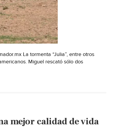
ador.mx La tormenta “Julia”, entre otros
americanos. Miguel rescató sólo dos
ica
na mejor calidad de vida