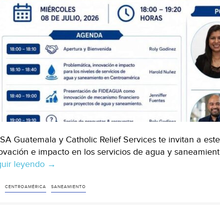
SA Guatemala y Catholic Relief Services te invitan a est
ovación e impacto en los servicios de agua y saneamient
uir leyendo
Impactos
→
del
agua
CENTROAMÉRICA
SANEAMIENTO
en
Centroamérica