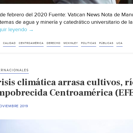
de febrero del 2020 Fuente: Vatican News Nota de Manue
 temas de agua y minería y catedrático universitario de 
uir leyendo
Mckinley.
→
Derecho
al
CALIDAD
CENTROAMÉRICA
DERECHO
MCKINLEY
POLITICAS
PÚBLICAS
UCA
agua,
por
una
ERNACIONALES
mejor
isis climática arrasa cultivos, 
calidad
de
mpobrecida Centroamérica (EF
vida
en
NOVIEMBRE 2019
Centroamérica
(Vatican
News)