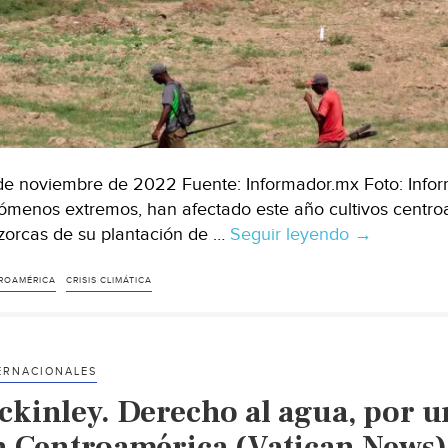
de noviembre de 2022 Fuente: Informador.mx Foto: Inform
ómenos extremos, han afectado este año cultivos centro
orcas de su plantación de …
Seguir leyendo
Centroamér
→
–
Cambio
ROAMÉRICA
CRISIS CLIMÁTICA
climático
lleva
a
ERNACIONALES
millones
ckinley. Derecho al agua, por u
de
personas
n Centroamérica (Vatican News)