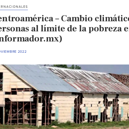
(AGISA
ERNACIONALES
&
entroamérica – Cambio climático
CRS)
ersonas al límite de la pobreza
Informador.mx)
OVIEMBRE 2022