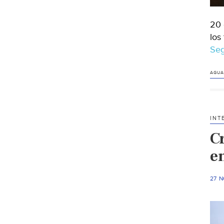
20 
los
Seg
AGUA
INT
Cr
e
27 