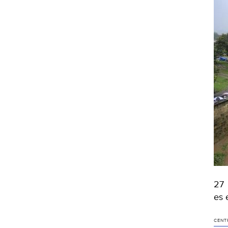
27 
es 
CENT