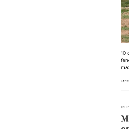
10 
fen
maz
CENT
INT
M
e