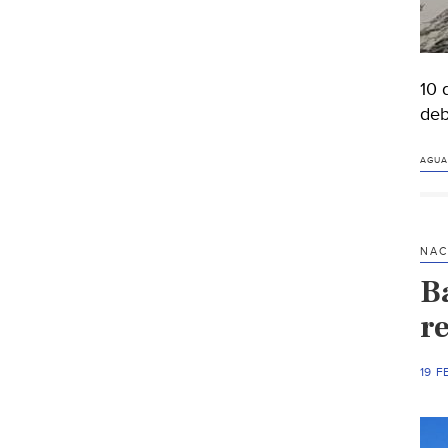
10 
deb
AGUA
NAC
B
re
19 