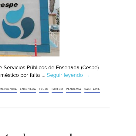
de Servicios Públicos de Ensenada (Cespe)
oméstico por falta …
Seguir leyendo
Baja
→
California:
No
MERGENCIA
ENSENADA
FLUJO
IMPAGO
PANDEMIA
SANITARIA
reducirán
flujo
por
impago
de
agua