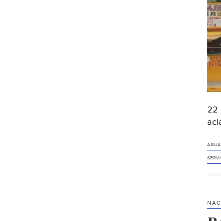
22 
acl
AGUA
SERV
NAC