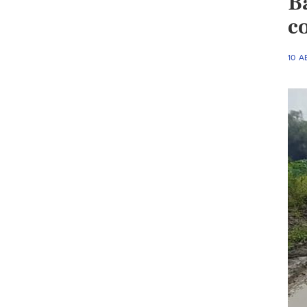
B
c
10 A