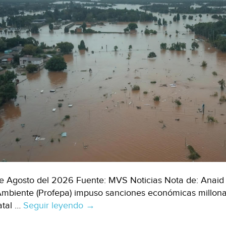
e Agosto del 2026 Fuente: MVS Noticias Nota de: Anaid 
Ambiente (Profepa) impuso sanciones económicas millona
atal …
Seguir leyendo
Tijuana
→
–