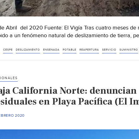
de Abril del 2020 Fuente: El Vigía Tras cuatro meses de 
ido a un fenómeno natural de deslizamiento de tierra, p
CESPE
DESLIZAMIENTO
ENSENADA
POTABLE
REAPERTURA
SERVICIO
SUMINISTRO
IONALES
aja California Norte: denuncian
siduales en Playa Pacífica (El I
FEBRERO 2020