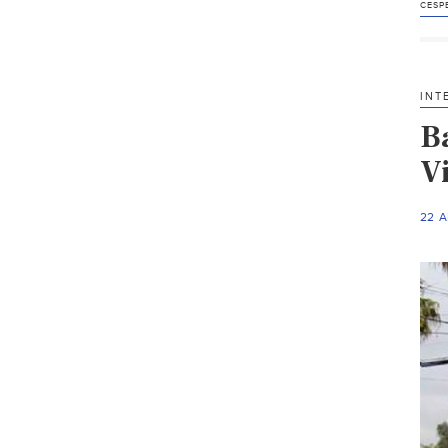
CESP
INT
B
V
22 A