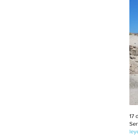
17 
Ser
le