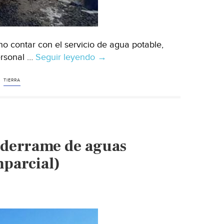
no contar con el servicio de agua potable,
ersonal …
Seguir leyendo
Baja
→
California:
Reanudan
TIERRA
suministro
de
agua
en
 derrame de aguas
la
colonia
mparcial)
Sexto
Ayuntamiento
(El
Vigía)