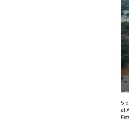
5 d
al 
Est