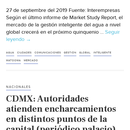
27 de septiembre del 2019 Fuente: Interempresas
Según el último informe de Market Study Report, el
mercado de la gestión inteligente del agua a nivel
global crecerá en el próximo quinquenio …
Seguir
leyendo
Mundo:
→
El
mercado
AGUA
CIUDADES
COMUNICACIONES
GESTIÓN
GLOBAL
INTELIGENTE
de
MATOOMA
MERCADO
la
gestión
inteligente
NACIONALES
del
CDMX: Autoridades
agua
alcanzará
atienden encharcamientos
los
en distintos puntos de la
3.490
capital (periódico palacio)
millones