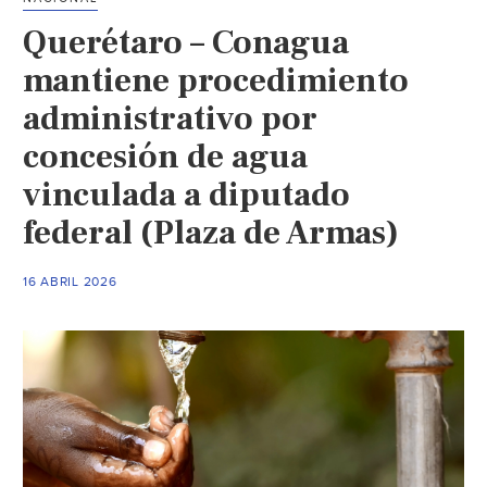
de
Querétaro – Conagua
agua
en
mantiene procedimiento
La
administrativo por
Laguna
concesión de agua
(El
Sol
vinculada a diputado
de
federal (Plaza de Armas)
La
Laguna)
16 ABRIL 2026