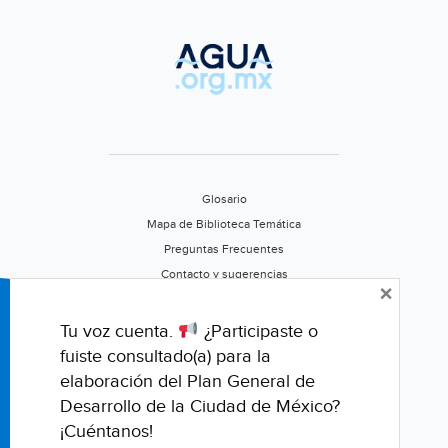
vinculada
a
diputado
federal
(Plaza
de
Armas)
Glosario
Mapa de Biblioteca Temática
Preguntas Frecuentes
Contacto y sugerencias
×
Aviso de privacidad
Califica este portal
Tu voz cuenta.
¿Participaste o
fuiste consultado(a) para la
elaboración del Plan General de
Desarrollo de la Ciudad de México?
¡Cuéntanos!