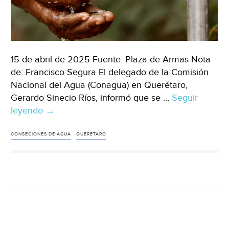
15 de abril de 2025 Fuente: Plaza de Armas Nota
de: Francisco Segura El delegado de la Comisión
Nacional del Agua (Conagua) en Querétaro,
Gerardo Sinecio Ríos, informó que se …
Seguir
leyendo
Querétaro
→
–
Conagua
CONSECIONES DE AGUA
QUERETARO
mantiene
procedimiento
administrativo
por
concesión
de
agua