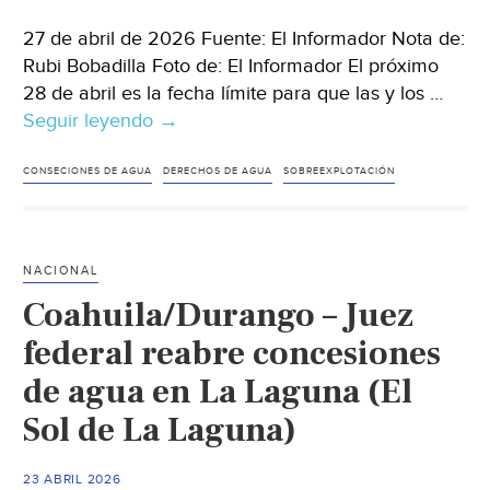
27 de abril de 2026 Fuente: El Informador Nota de:
Rubi Bobadilla Foto de: El Informador El próximo
28 de abril es la fecha límite para que las y los …
Seguir leyendo
México
→
–
Conagua:
CONSECIONES DE AGUA
DERECHOS DE AGUA
SOBREEXPLOTACIÓN
Especialistas
revelan
los
NACIONAL
principales
Coahuila/Durango – Juez
retos
del
federal reabre concesiones
organismo
de agua en La Laguna (El
en
Sol de La Laguna)
concesiones
de
pozos
23 ABRIL 2026