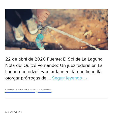
(El
Informador)
22 de abril de 2026 Fuente: El Sol de La Laguna
Nota de: Quitzé Fernandez Un juez federal en La
Laguna autorizó levantar la medida que impedía
otorgar prórrogas de …
Seguir leyendo
Coahuila/Dura
→
–
Juez
CONSECIONES DE AGUA
LA LAGUNA
federal
reabre
concesiones
NACIONAL