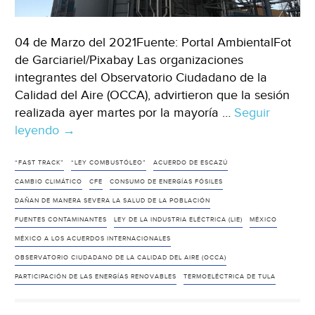
04 de Marzo del 2021Fuente: Portal AmbientalFot
de Garciariel/Pixabay Las organizaciones
integrantes del Observatorio Ciudadano de la
Calidad del Aire (OCCA), advirtieron que la sesión
realizada ayer martes por la mayoría …
Seguir
leyendo
México:
→
Organizaciones
denuncian
“FAST TRACK”
“LEY COMBUSTÓLEO”
ACUERDO DE ESCAZÚ
graves
CAMBIO CLIMÁTICO
CFE
CONSUMO DE ENERGÍAS FÓSILES
consecuencias
DAÑAN DE MANERA SEVERA LA SALUD DE LA POBLACIÓN
de
FUENTES CONTAMINANTES
LEY DE LA INDUSTRIA ELÉCTRICA (LIE)
MÉXICO
la
MÉXICO A LOS ACUERDOS INTERNACIONALES
“Ley
OBSERVATORIO CIUDADANO DE LA CALIDAD DEL AIRE (OCCA)
Combustóleo”
PARTICIPACIÓN DE LAS ENERGÍAS RENOVABLES
TERMOELÉCTRICA DE TULA
(Portal
Ambiental)