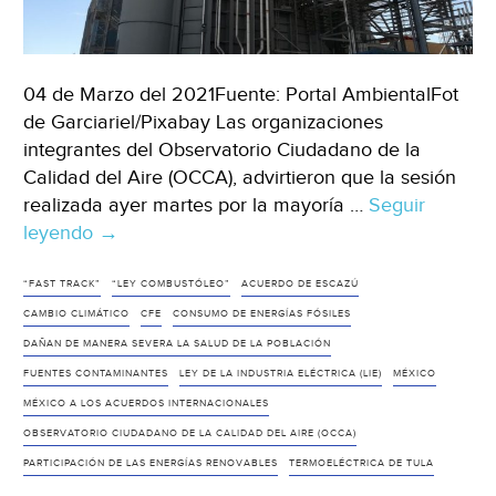
04 de Marzo del 2021Fuente: Portal AmbientalFot
de Garciariel/Pixabay Las organizaciones
integrantes del Observatorio Ciudadano de la
Calidad del Aire (OCCA), advirtieron que la sesión
realizada ayer martes por la mayoría …
Seguir
leyendo
México:
→
Organizaciones
denuncian
“FAST TRACK”
“LEY COMBUSTÓLEO”
ACUERDO DE ESCAZÚ
graves
CAMBIO CLIMÁTICO
CFE
CONSUMO DE ENERGÍAS FÓSILES
consecuencias
DAÑAN DE MANERA SEVERA LA SALUD DE LA POBLACIÓN
de
FUENTES CONTAMINANTES
LEY DE LA INDUSTRIA ELÉCTRICA (LIE)
MÉXICO
la
MÉXICO A LOS ACUERDOS INTERNACIONALES
“Ley
OBSERVATORIO CIUDADANO DE LA CALIDAD DEL AIRE (OCCA)
Combustóleo”
PARTICIPACIÓN DE LAS ENERGÍAS RENOVABLES
TERMOELÉCTRICA DE TULA
(Portal