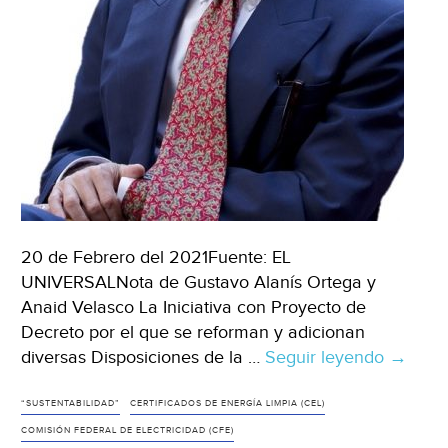
20 de Febrero del 2021Fuente: EL
UNIVERSALNota de Gustavo Alanís Ortega y
Anaid Velasco La Iniciativa con Proyecto de
Decreto por el que se reforman y adicionan
diversas Disposiciones de la …
Seguir leyendo
Consid
→
constit
y
“SUSTENTABILIDAD”
CERTIFICADOS DE ENERGÍA LIMPIA (CEL)
de
COMISIÓN FEDERAL DE ELECTRICIDAD (CFE)