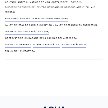
derech
CONTAMINANTES CLIMÁTICOS DE VIDA CORTA (CCVC)
COVID-19
human
DIRECTOR EJECUTIVO DEL CENTRO MEXICANO DE DERECHO AMBIENTAL; A.C.
(CEMDA)
de
EMISIONES DE GASES DE EFECTO INVERNADERO (GEI)
la
LA LEY GENERAL DE CAMBIO CLIMÁTICO Y LA LEY DE TRANSICIÓN ENERGÉTICA
Iniciati
(EL
LEY DE LA INDUSTRIA ELÉCTRICA (LIE)
UNIVE
OBSERVATORIO CIUDADANO DE LA CALIDAD DEL AIRE (OCCA)
PASADO 29 DE ENERO
POBREZA ENERGÉTICA
SISTEMA ELÉCTRICO
TRANSICIÓN ENERGÉTICA