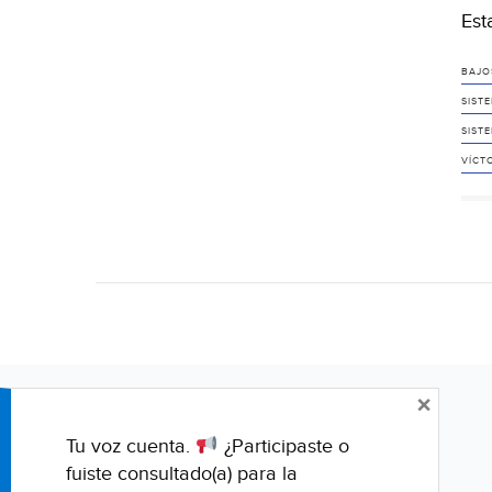
Est
BAJOS
SIST
SIST
VÍCT
×
Tu voz cuenta.
¿Participaste o
fuiste consultado(a) para la