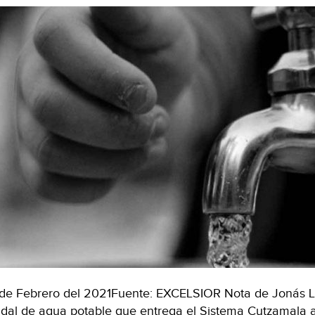
de Febrero del 2021Fuente: EXCELSIOR Nota de Jonás L
dal de agua potable que entrega el Sistema Cutzamala a