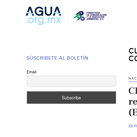
c
c
SÚSCRIBETE AL BOLETÍN
Email
NAC
C
r
(
25 