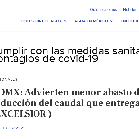
Quiénes somos
Noticias
TODO SOBRE EL AGUA
AGUA EN MÉXICO
ENFOQUE
umplir con las medidas sanita
ontagios de covid-19
IONALES
DMX: Advierten menor abasto d
educción del caudal que entrega
EXCELSIOR )
FEBRERO 2021