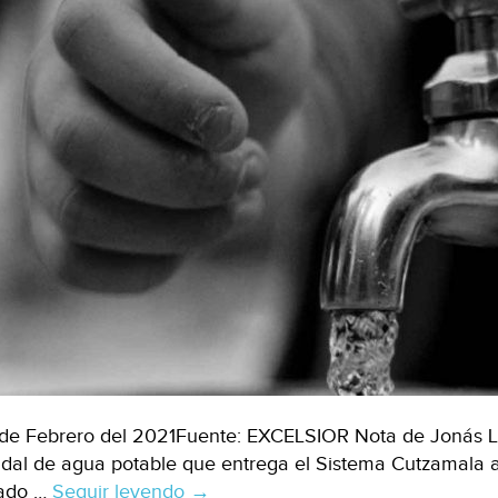
de Febrero del 2021Fuente: EXCELSIOR Nota de Jonás L
dal de agua potable que entrega el Sistema Cutzamala a
ado …
Seguir leyendo
CDMX:
→