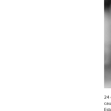
24 
cau
Est