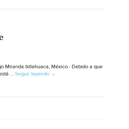
agua,
6
mil
hectáreas
de
e
cultivos
go Miranda Ixtlahuaca, México.- Debido a que
 está …
Seguir leyendo
Río
→
Lerma
a
punto
de
desbordarse