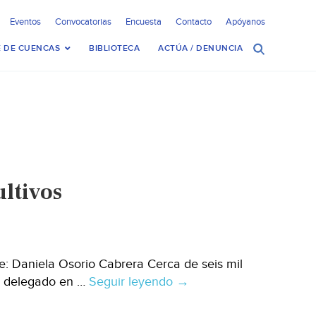
Eventos
Convocatorias
Encuesta
Contacto
Apóyanos
 DE CUENCAS
BIBLIOTECA
ACTÚA / DENUNCIA
ultivos
: Daniela Osorio Cabrera Cerca de seis mil
el delegado en …
Seguir leyendo
Bajo
→
el