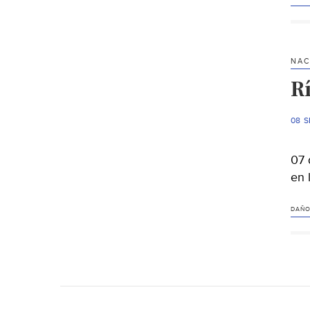
NAC
R
08 S
07 
en 
DAÑO