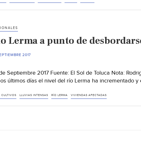
IONALES
ío Lerma a punto de desbordars
EPTIEMBRE 2017
de Septiembre 2017 Fuente: El Sol de Toluca Nota: Rodri
los últimos días el nivel del río Lerma ha incrementado y
 CULTIVOS
LLUVIAS INTENSAS
RÍO LERMA
VIVIENDAS AFECTADAS