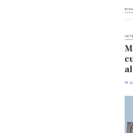
ECON
INT
M
c
a
14 J