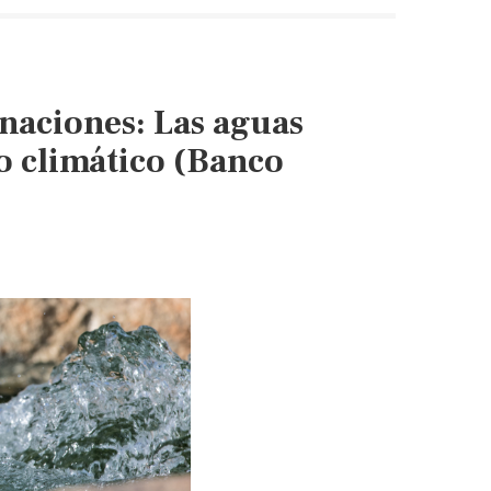
de
la
nueva
economía
 naciones: Las aguas
del
agua
o climático (Banco
(El
Financiero)