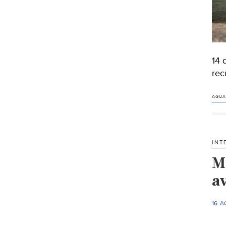
14 
rec
AGUA
INT
M
av
16 