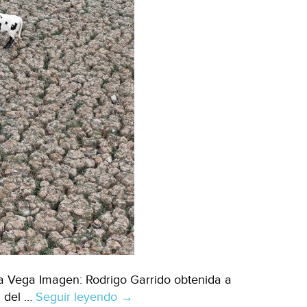
cambio
climático
(Banco
Mundial)
ía Vega Imagen: Rodrigo Garrido obtenida a
n del …
Seguir leyendo
Mundo
→