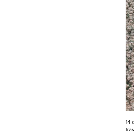
14 
tra