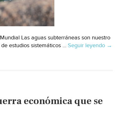
 Mundial Las aguas subterráneas son nuestro
 de estudios sistemáticos …
Seguir leyendo
Mundial-
→
La
riqueza
oculta
de
las
naciones:
guerra económica que se
Las
aguas
subterráneas
en
épocas
de