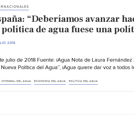
ERNACIONALES
ntificación,
spaña: “Deberíamos avanzar hac
ves
a
 política de agua fuese una polí
nzar
ULIO 2018
echo
de julio de 2018 Fuente: iAgua Nota de Laura Fernández 
mano
 Nueva Política del Agua”, iAgua quiere dar voz a todos 
ua
O INTEGRAL DEL AGUA
ECONOMÍA DEL AGUA
POLÍTICA DEL AGUA
cnoAgua)