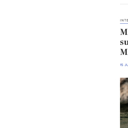
INT
M
s
M
15 J