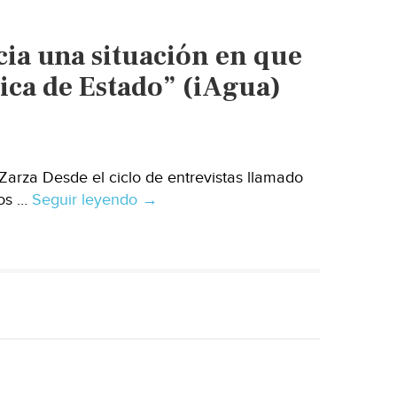
ia una situación en que
tica de Estado” (iAgua)
Zarza Desde el ciclo de entrevistas llamado
los …
Seguir leyendo
España:
→
“Deberíamos
avanzar
hacia
una
situación
en
que
la