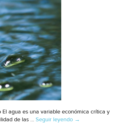
o El agua es una variable económica crítica y
ilidad de las …
Seguir leyendo
México-
→
Diez
señales