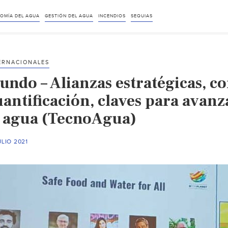
OMÍA DEL AGUA
GESTIÓN DEL AGUA
INCENDIOS
SEQUIAS
ERNACIONALES
undo – Alianzas estratégicas, co
uantificación, claves para avan
l agua (TecnoAgua)
ULIO 2021