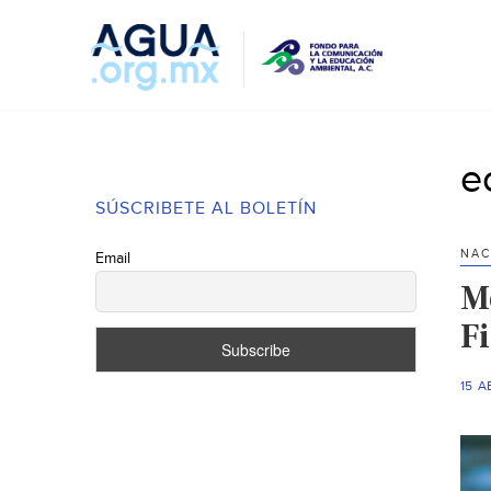
e
SÚSCRIBETE AL BOLETÍN
NAC
Email
M
F
15 A