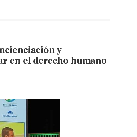
–
El
control
del
agua:
la
ncienciación y
guerra
económica
zar en el derecho humano
que
se
avecina
(El
País)