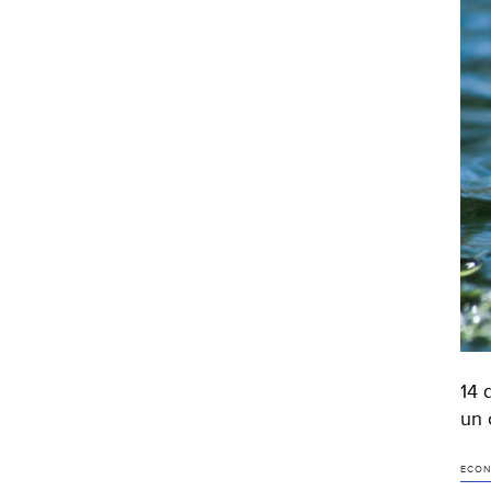
14 
un 
ECON