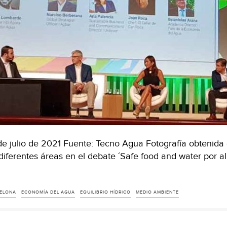
de julio de 2021 Fuente: Tecno Agua Fotografía obtenida
diferentes áreas en el debate ´Safe food and water por all
ndo
anzas
ELONA
ECONOMÍA DEL AGUA
EQUILIBRIO HÍDRICO
MEDIO AMBIENTE
ratégicas,
cienciación