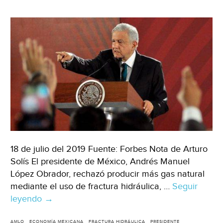
MEC:
UBS
(El
CEO)
18 de julio del 2019 Fuente: Forbes Nota de Arturo
Solís El presidente de México, Andrés Manuel
López Obrador, rechazó producir más gas natural
mediante el uso de fractura hidráulica, …
Seguir
leyendo
CDMX:
→
AMLO
AMLO
ECONOMÍA MEXICANA
FRACTURA HIDRÁULICA
PRESIDENTE