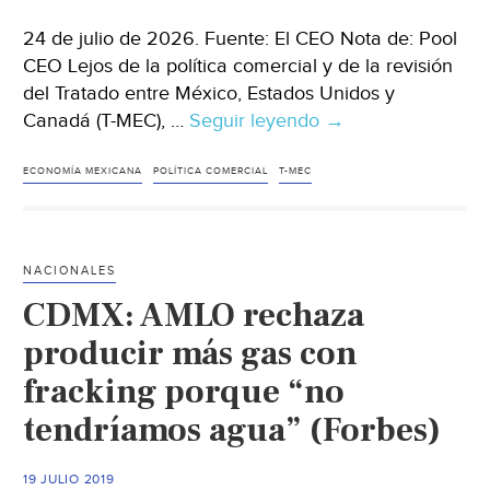
24 de julio de 2026. Fuente: El CEO Nota de: Pool
CEO Lejos de la política comercial y de la revisión
del Tratado entre México, Estados Unidos y
Canadá (T-MEC), …
Seguir leyendo
Internacional-
→
Energía,
agua
ECONOMÍA MEXICANA
POLÍTICA COMERCIAL
T-MEC
e
infraestructura
definirán
NACIONALES
el
CDMX: AMLO rechaza
crecimiento
de
producir más gas con
México
fracking porque “no
más
tendríamos agua” (Forbes)
allá
del
T-
19 JULIO 2019