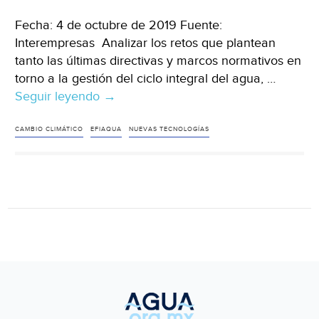
Fecha: 4 de octubre de 2019 Fuente:
Interempresas Analizar los retos que plantean
tanto las últimas directivas y marcos normativos en
torno a la gestión del ciclo integral del agua, …
Seguir leyendo
Facsa
→
apuesta
por
CAMBIO CLIMÁTICO
EFIAQUA
NUEVAS TECNOLOGÍAS
la
gestión
inteligente
del
agua
para
desarrollar
ciudades
y
entornos