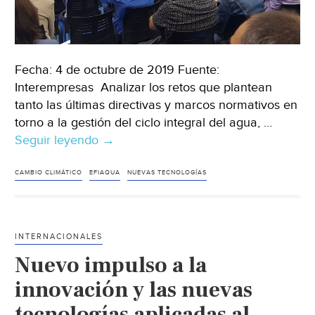
Fecha: 4 de octubre de 2019 Fuente:
Interempresas Analizar los retos que plantean
tanto las últimas directivas y marcos normativos en
torno a la gestión del ciclo integral del agua, …
Seguir leyendo
Facsa
→
apuesta
por
CAMBIO CLIMÁTICO
EFIAQUA
NUEVAS TECNOLOGÍAS
la
gestión
inteligente
INTERNACIONALES
del
Nuevo impulso a la
agua
para
innovación y las nuevas
desarrollar
tecnologías aplicadas al