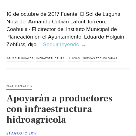
16 de octubre de 2017 Fuente: El Sol de Laguna
Nota de: Armando Cobián Lafont Torreón,
Coahuila.- El director del Instituto Municipal de
Planeación en el Ayuntamiento, Eduardo Holguín
Zehfuss, dijo …
Seguir leyendo
Coahuila:
→
Urge
infraestructura
AGUAS PLUVIALES
INFRAESTRUCTURA
LLUVIAS
NUEVAS TECNOLOGÍAS
verde
para
absorber
NACIONALES
aguas
Apoyarán a productores
pluviales
(El
con infraestructura
Sol
hidroagrícola
de
Laguna)
21 AGOSTO 2017