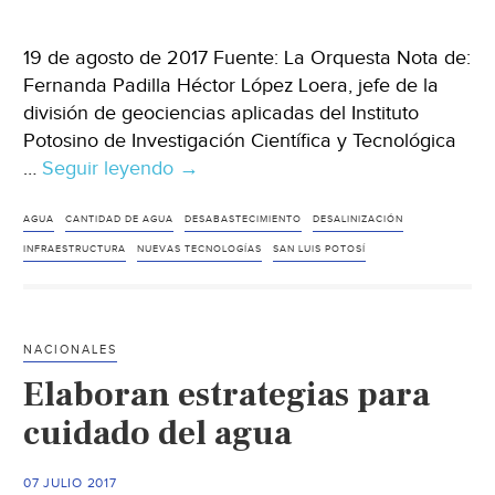
19 de agosto de 2017 Fuente: La Orquesta Nota de:
Fernanda Padilla Héctor López Loera, jefe de la
división de geociencias aplicadas del Instituto
Potosino de Investigación Científica y Tecnológica
…
Seguir leyendo
Cantidad
→
de
agua
AGUA
CANTIDAD DE AGUA
DESABASTECIMIENTO
DESALINIZACIÓN
en
INFRAESTRUCTURA
NUEVAS TECNOLOGÍAS
SAN LUIS POTOSÍ
SLP
es
la
NACIONALES
misma
Elaboran estrategias para
desde
hace
cuidado del agua
más
de
07 JULIO 2017