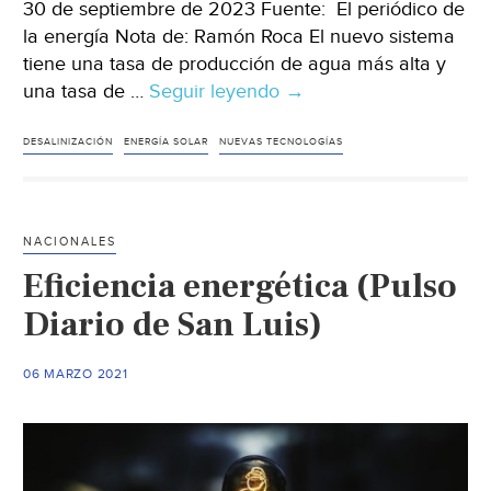
30 de septiembre de 2023 Fuente: El periódico de
la energía Nota de: Ramón Roca El nuevo sistema
tiene una tasa de producción de agua más alta y
una tasa de …
Seguir leyendo
Mundo-
→
Consiguen
desalinizar
DESALINIZACIÓN
ENERGÍA SOLAR
NUEVAS TECNOLOGÍAS
agua
del
mar
NACIONALES
más
Eficiencia energética (Pulso
barata
que
Diario de San Luis)
el
agua
06 MARZO 2021
del
grifo
gracias
a