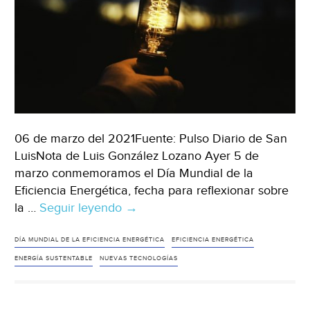
la
energía
solar
(El
periódico
de
la
energía)
06 de marzo del 2021Fuente: Pulso Diario de San
LuisNota de Luis González Lozano Ayer 5 de
marzo conmemoramos el Día Mundial de la
Eficiencia Energética, fecha para reflexionar sobre
la …
Seguir leyendo
Eficiencia
→
energética
(Pulso
DÍA MUNDIAL DE LA EFICIENCIA ENERGÉTICA
EFICIENCIA ENERGÉTICA
Diario
ENERGÍA SUSTENTABLE
NUEVAS TECNOLOGÍAS
de
San