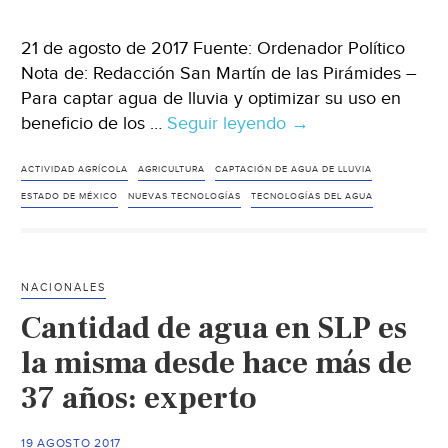
21 de agosto de 2017 Fuente: Ordenador Político
Nota de: Redacción San Martín de las Pirámides –
Para captar agua de lluvia y optimizar su uso en
beneficio de los …
Seguir leyendo
Apoyarán
→
a
productores
ACTIVIDAD AGRÍCOLA
AGRICULTURA
CAPTACIÓN DE AGUA DE LLUVIA
con
ESTADO DE MÉXICO
NUEVAS TECNOLOGÍAS
TECNOLOGÍAS DEL AGUA
infraestructura
hidroagrícola
NACIONALES
Cantidad de agua en SLP es
la misma desde hace más de
37 años: experto
19 AGOSTO 2017