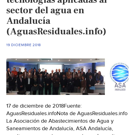
ciudades
sector del agua en
y
entornos
Andalucía
más
(AguasResiduales.info)
sostenibles
(Interempresas)
19 DICIEMBRE 2018
17 de diciembre de 2018Fuente:
AguasResiduales.infoNota de AguasResiduales.info
La Asociación de Abastecimientos de Agua y
Saneamientos de Andalucía, ASA Andalucía,