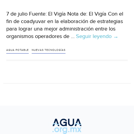
37
años:
7 de julio Fuente: El Vigía Nota de: El Vigía Con el
experto
fin de coadyuvar en la elaboración de estrategias
para lograr una mejor administración entre los
organismos operadores de …
Seguir leyendo
Elabora
→
estrateg
para
AGUA POTABLE
NUEVAS TECNOLOGÍAS
cuidado
del
agua