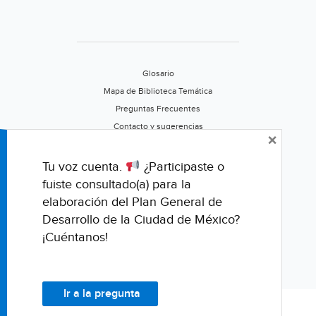
Glosario
Mapa de Biblioteca Temática
Preguntas Frecuentes
Contacto y sugerencias
×
Aviso de privacidad
Califica este portal
Tu voz cuenta.
¿Participaste o
fuiste consultado(a) para la
elaboración del Plan General de
Desarrollo de la Ciudad de México?
¡Cuéntanos!
Ir a la pregunta
© Fondo para la Comunicación y la Educación Ambiental, A.C.