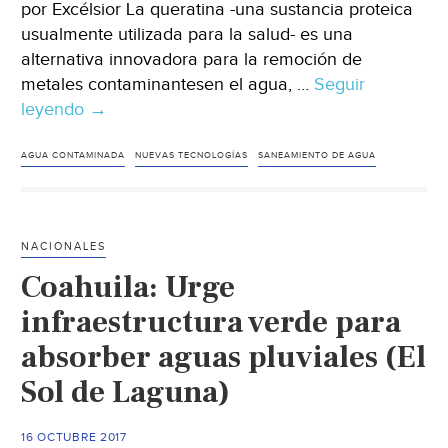
por Excélsior La queratina -una sustancia proteica
usualmente utilizada para la salud- es una
alternativa innovadora para la remoción de
metales contaminantesen el agua, …
Seguir
leyendo
Investigan
→
uso
de
AGUA CONTAMINADA
NUEVAS TECNOLOGÍAS
SANEAMIENTO DE AGUA
queratina
para
descontaminar
NACIONALES
agua
Coahuila: Urge
en
México
infraestructura verde para
(Excélsior)
absorber aguas pluviales (El
Sol de Laguna)
16 OCTUBRE 2017