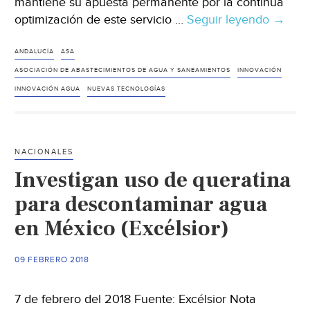
mantiene su apuesta permanente por la continua
optimización de este servicio …
Seguir leyendo
Nuevo
→
impuls
a
ANDALUCÍA
ASA
la
ASOCIACIÓN DE ABASTECIMIENTOS DE AGUA Y SANEAMIENTOS
INNOVACIÓN
innova
INNOVACIÓN AGUA
NUEVAS TECNOLOGÍAS
y
las
nueva
NACIONALES
tecnol
Investigan uso de queratina
aplica
al
para descontaminar agua
sector
en México (Excélsior)
del
agua
09 FEBRERO 2018
en
Andalu
(Aguas
7 de febrero del 2018 Fuente: Excélsior Nota