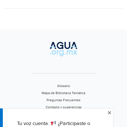
de
agua
potable
Glosario
Mapa de Biblioteca Temática
Preguntas Frecuentes
Contacto y sugerencias
×
Aviso de privacidad
Califica este portal
Tu voz cuenta.
¿Participaste o