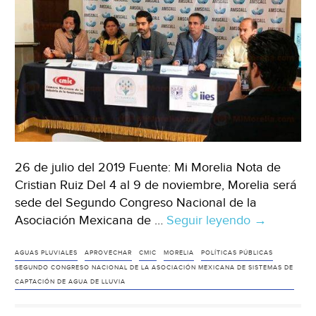
26 de julio del 2019 Fuente: Mi Morelia Nota de
Cristian Ruiz Del 4 al 9 de noviembre, Morelia será
sede del Segundo Congreso Nacional de la
Asociación Mexicana de …
Seguir leyendo
Michoacán
→
Morelia
será
AGUAS PLUVIALES
APROVECHAR
CMIC
MORELIA
POLÍTICAS PÚBLICAS
SEGUNDO CONGRESO NACIONAL DE LA ASOCIACIÓN MEXICANA DE SISTEMAS DE
sede
CAPTACIÓN DE AGUA DE LLUVIA
del
Segundo