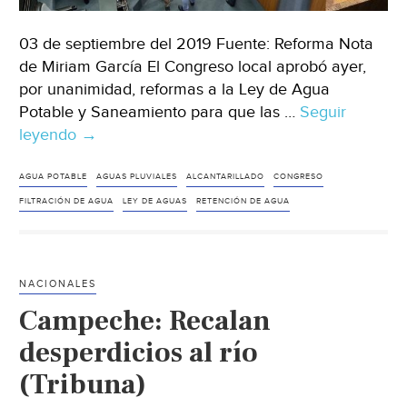
03 de septiembre del 2019 Fuente: Reforma Nota
de Miriam García El Congreso local aprobó ayer,
por unanimidad, reformas a la Ley de Agua
Potable y Saneamiento para que las …
Seguir
leyendo
Monterrey:
→
Reforman
Ley
AGUA POTABLE
AGUAS PLUVIALES
ALCANTARILLADO
CONGRESO
de
FILTRACIÓN DE AGUA
LEY DE AGUAS
RETENCIÓN DE AGUA
Agua;
obligan
a
NACIONALES
captar
Campeche: Recalan
lluvia
(Reforma)
desperdicios al río
(Tribuna)