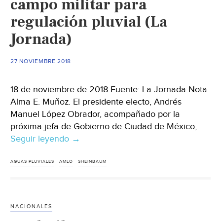
campo militar para
regulación pluvial (La
Jornada)
27 NOVIEMBRE 2018
18 de noviembre de 2018 Fuente: La Jornada Nota
Alma E. Muñoz. El presidente electo, Andrés
Manuel López Obrador, acompañado por la
próxima jefa de Gobierno de Ciudad de México, …
Seguir leyendo
CdMx:
→
Pide
Sheinbaum
AGUAS PLUVIALES
AMLO
SHEINBAUM
a
Sedena
donar
NACIONALES
predio