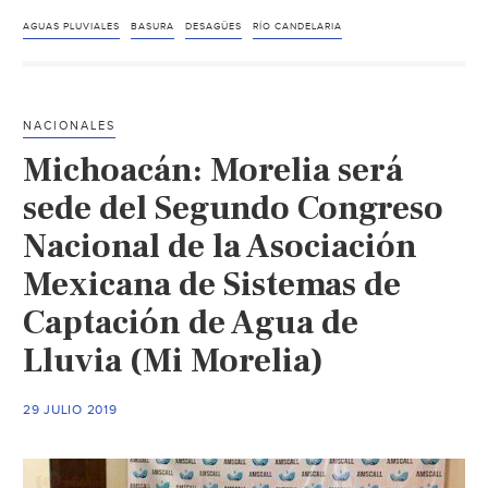
Recalan
desperdicios
AGUAS PLUVIALES
BASURA
DESAGÜES
RÍO CANDELARIA
al
río
(Tribuna)
NACIONALES
Michoacán: Morelia será
sede del Segundo Congreso
Nacional de la Asociación
Mexicana de Sistemas de
Captación de Agua de
Lluvia (Mi Morelia)
29 JULIO 2019