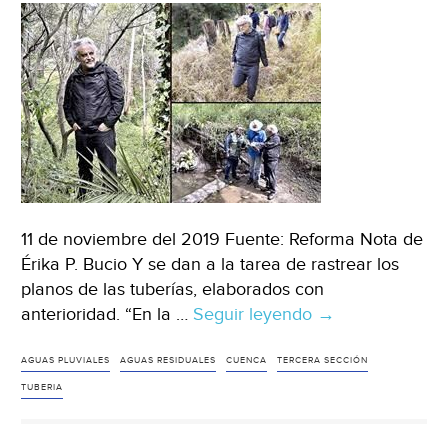
el
campo
(La
Jornada)
11 de noviembre del 2019 Fuente: Reforma Nota de
Érika P. Bucio Y se dan a la tarea de rastrear los
planos de las tuberías, elaborados con
anterioridad. “En la …
Seguir leyendo
CDMX:
→
Van
al
AGUAS PLUVIALES
AGUAS RESIDUALES
CUENCA
TERCERA SECCIÓN
rescate
TUBERIA
del
Bosque