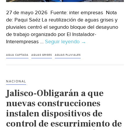
27 de mayo 2026 Fuente: inter empresas Nota
de: Paqui Saéz La reutilización de aguas grises y
pluviales centró el segundo bloque del desayuno
de trabajo organizado por El Instalador-
Interempresas …
Seguir leyendo
Nacional-
→
Reutilización
de
AGUA CAPTADA
AGUAS GRISES
AGUAS PLUVIALES
aguas
grises
y
NACIONAL
pluviales:
Jalisco-Obligarán a que
entre
el
nuevas construcciones
potencial
instalen dispositivos de
de
control de escurrimiento de
ahorro
y