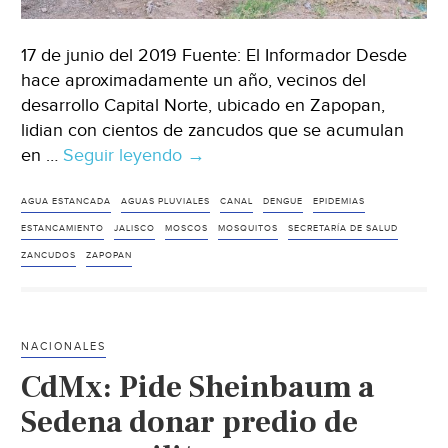
17 de junio del 2019 Fuente: El Informador Desde
hace aproximadamente un año, vecinos del
desarrollo Capital Norte, ubicado en Zapopan,
lidian con cientos de zancudos que se acumulan
en …
Seguir leyendo
Jalisco:
→
Vecinos
de
AGUA ESTANCADA
AGUAS PLUVIALES
CANAL
DENGUE
EPIDEMIAS
Zapopan
ESTANCAMIENTO
JALISCO
MOSCOS
MOSQUITOS
SECRETARÍA DE SALUD
lidian
ZANCUDOS
ZAPOPAN
con
moscos
por
NACIONALES
agua
CdMx: Pide Sheinbaum a
estancada
(El
Sedena donar predio de
Informador)