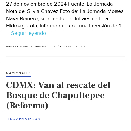
27 de noviembre de 2024 Fuente: La Jornada
Nota de: Silvia Chávez Foto de: La Jornada Moisés
Nava Romero, subdirector de Infraestructura
Hidroagrícola, informó que con una inversión de 2
…
Seguir leyendo
Estado
→
de
México
AGUAS PLUVIALES
GANADO
HECTÁREAS DE CULTIVO
–
Invierte
Edomex
NACIONALES
2
CDMX: Van al rescate del
mdp
en
Bosque de Chapultepec
captación
(Reforma)
de
agua
11 NOVIEMBRE 2019
pluvial
para