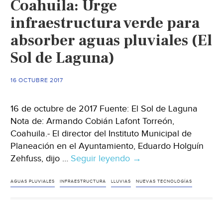
Coahuila: Urge
de
campo
infraestructura verde para
militar
absorber aguas pluviales (El
para
Sol de Laguna)
regulación
pluvial
(La
16 OCTUBRE 2017
Jornada)
16 de octubre de 2017 Fuente: El Sol de Laguna
Nota de: Armando Cobián Lafont Torreón,
Coahuila.- El director del Instituto Municipal de
Planeación en el Ayuntamiento, Eduardo Holguín
Zehfuss, dijo …
Seguir leyendo
Coahuila:
→
Urge
infraestructura
AGUAS PLUVIALES
INFRAESTRUCTURA
LLUVIAS
NUEVAS TECNOLOGÍAS
verde
para
absorber