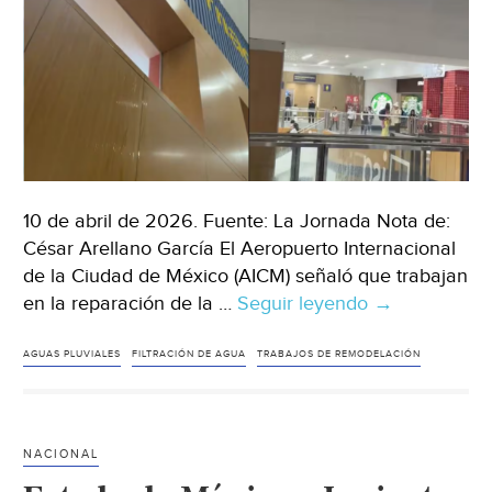
10 de abril de 2026. Fuente: La Jornada Nota de:
César Arellano García El Aeropuerto Internacional
de la Ciudad de México (AICM) señaló que trabajan
en la reparación de la …
Seguir leyendo
México-
→
Lluvia
provoca
AGUAS PLUVIALES
FILTRACIÓN DE AGUA
TRABAJOS DE REMODELACIÓN
filtraciones
en
el
NACIONAL
AICM;