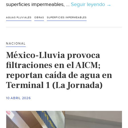
superficies impermeables, …
Seguir leyendo
Jalisco-
→
Obligará
a
AGUAS PLUVIALES
OBRAS
SUPERFICIES IMPERMEABLES
que
nuevas
construc
NACIONAL
instalen
México-Lluvia provoca
dispositiv
de
filtraciones en el AICM;
control
reportan caída de agua en
de
Terminal 1 (La Jornada)
escurrimi
de
agua
10 ABRIL 2026
de
lluvia
(La
Crónica)