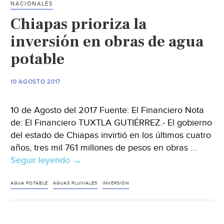
NACIONALES
aguas
Chiapas prioriza la
pluviales
(El
inversión en obras de agua
Sol
potable
de
Laguna)
10 AGOSTO 2017
10 de Agosto del 2017 Fuente: El Financiero Nota
de: El Financiero TUXTLA GUTIÉRREZ.- El gobierno
del estado de Chiapas invirtió en los últimos cuatro
años, tres mil 761 millones de pesos en obras …
Seguir leyendo
Chiapas
→
prioriza
la
AGUA POTABLE
AGUAS PLUVIALES
INVERSIÓN
inversión
en
obras