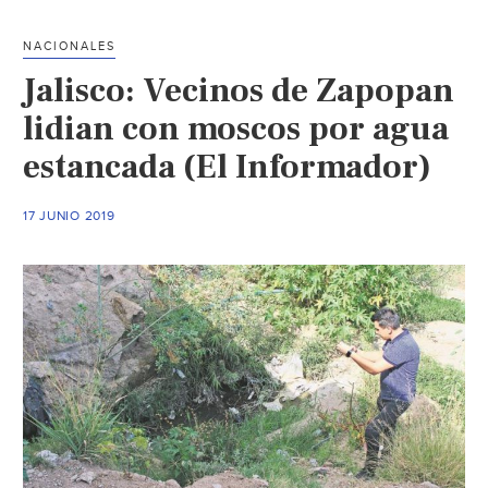
Congreso
Nacional
NACIONALES
de
Jalisco: Vecinos de Zapopan
la
lidian con moscos por agua
Asociación
Mexicana
estancada (El Informador)
de
Sistemas
17 JUNIO 2019
de
Captación
de
Agua
de
Lluvia
(Mi
Morelia)