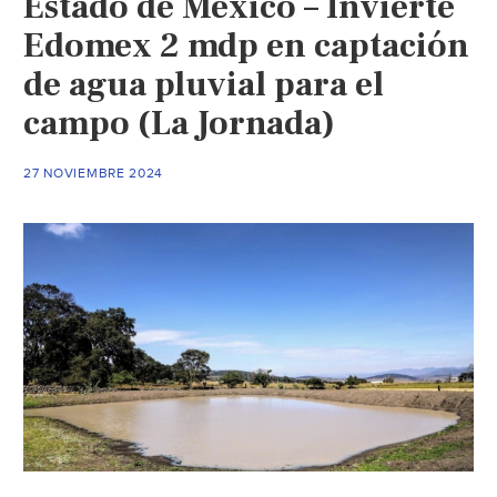
Estado de México – Invierte
reportan
caída
Edomex 2 mdp en captación
de
de agua pluvial para el
agua
campo (La Jornada)
en
Terminal
1
27 NOVIEMBRE 2024
(La
Jornada)