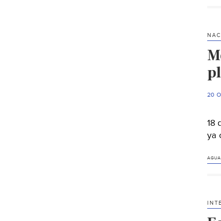
NAC
M
p
20 
18 
ya 
AGUA
INT