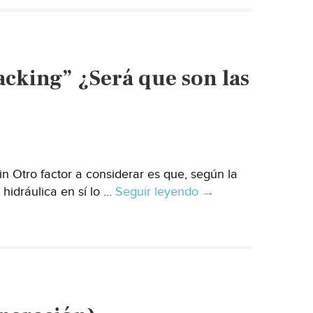
el
agua
en
la
acking” ¿Será que son las
Sierra
Norte
(Municipios
Puebla)
n Otro factor a considerar es que, según la
 hidráulica en sí lo …
Seguir leyendo
México:
→
Opinión
no
culpes
al
“Fracking”
¿Será