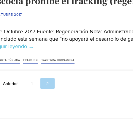
scocia prohíbe el fracking (reg
CTUBRE 2017
e Octubre 2017 Fuente: Regeneración Nota: Administrad
nciado esta semana que “no apoyará el desarrollo de gas
uir leyendo
Escocia
→
prohíbe
el
ULTA PÚBLICA
FRACKING
FRACTURA HIDRÁULICA
fracking
(regeneración)
 Anterior
1
2