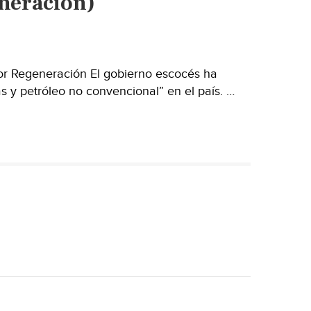
eneración)
que
son
las
placas?
(Expansión)
or Regeneración El gobierno escocés ha
 y petróleo no convencional” en el país. …