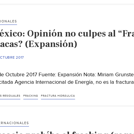
IONALES
éxico: Opinión no culpes al “Fr
lacas? (Expansión)
OCTUBRE 2017
de Octubre 2017 Fuente: Expansión Nota: Miriam Grunstei
citada Agencia Internacional de Energía, no es la fractura
S RESIDUALES
FRACKING
FRACTURA HIDRÁULICA
ERNACIONALES