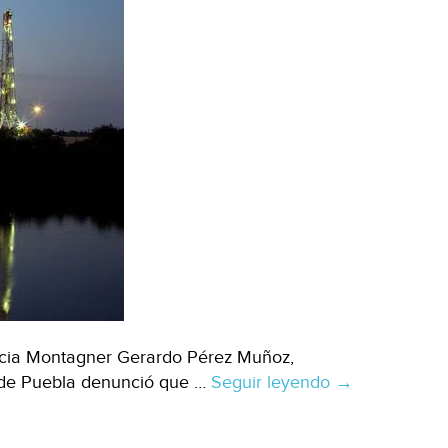
ticia Montagner Gerardo Pérez Muñoz,
te de Puebla denunció que …
Seguir leyendo
El
→
“fracking”
amenaza