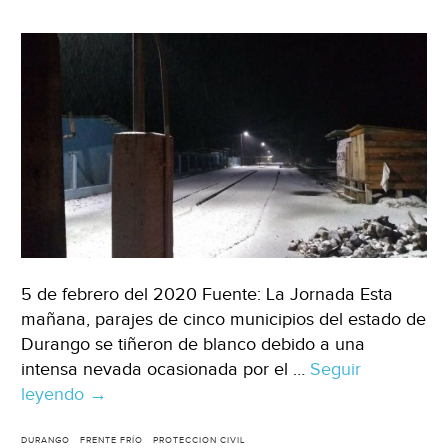
habrá
ambiente
cálido
en
el
Valle
de
México
(Sinembargo)
5 de febrero del 2020 Fuente: La Jornada Esta
mañana, parajes de cinco municipios del estado de
Durango se tiñeron de blanco debido a una
intensa nevada ocasionada por el …
Seguir
leyendo
Durango:
→
Reportan
nevadas
DURANGO
FRENTE FRÍO
PROTECCION CIVIL