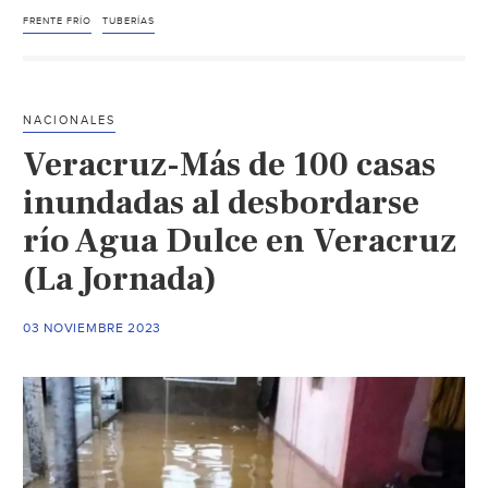
Nuevo
FRENTE FRÍO
TUBERÍAS
Laredo:
así
puedes
NACIONALES
proteger
Veracruz-Más de 100 casas
las
tuberías
inundadas al desbordarse
de
río Agua Dulce en Veracruz
agua
(La Jornada)
para
que
no
03 NOVIEMBRE 2023
exploten
por
el
frío
(El