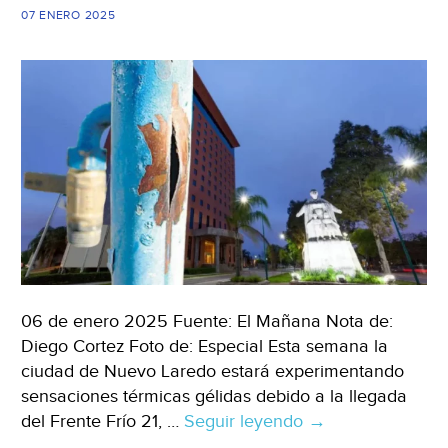
(TecnoEmpresa)
07 ENERO 2025
06 de enero 2025 Fuente: El Mañana Nota de:
Diego Cortez Foto de: Especial Esta semana la
ciudad de Nuevo Laredo estará experimentando
sensaciones térmicas gélidas debido a la llegada
del Frente Frío 21, …
Seguir leyendo
Tamaulipas
→
–