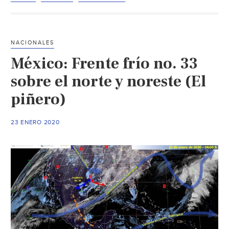
en
cinco
municipios
NACIONALES
del
México: Frente frío no. 33
estado
(La
sobre el norte y noreste (El
Jornada)
piñero)
23 ENERO 2020