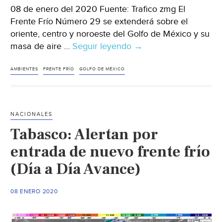
08 de enero del 2020 Fuente: Trafico zmg El
Frente Frío Número 29 se extenderá sobre el
oriente, centro y noroeste del Golfo de México y su
masa de aire …
Seguir leyendo
México:
→
Nuevo
Frente
AMBIENTES
FRENTE FRÍO
GOLFO DE MÉXICO
Frío
llegará
al
NACIONALES
final
Tabasco: Alertan por
del
día
entrada de nuevo frente frío
(Trafico
(Día a Día Avance)
zmg)
08 ENERO 2020