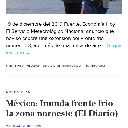
19 de diciembre del 2019 Fuente: Economía Hoy
El Servicio Meteorológico Nacional anunció que
hoy se espera una extensión del Frente frío
número 23, a demás de una masa de aire …
Seguir
leyendo
México:
→
Se
prevén
FRENTE FRÍO
HELADAS
SERVICIO METEOROLÓGICO
TEMPERATURAS
bajas
temperaturas
en
NACIONALES
gran
México: Inunda frente frío
parte
del
la zona noroeste (El Diario)
país
(Economía
29 NOVIEMBRE 2019