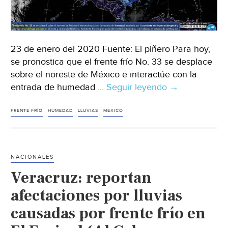
23 de enero del 2020 Fuente: El piñero Para hoy,
se pronostica que el frente frío No. 33 se desplace
sobre el noreste de México e interactúe con la
entrada de humedad …
Seguir leyendo
México:
→
Frente
frío
FRENTE FRÍO
HUMEDAD
LLUVIAS
MEXICO
no.
33
sobre
NACIONALES
el
Veracruz: reportan
norte
y
afectaciones por lluvias
noreste
causadas por frente frío en
(El
piñero)