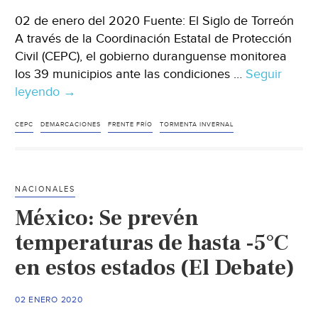
02 de enero del 2020 Fuente: El Siglo de Torreón
A través de la Coordinación Estatal de Protección
Civil (CEPC), el gobierno duranguense monitorea
los 39 municipios ante las condiciones …
Seguir
leyendo
Durango:
→
Arranca
el
CEPC
DEMARCACIONES
FRENTE FRÍO
TORMENTA INVERNAL
2020
con
nieve
NACIONALES
y
México: Se prevén
agua
(El
temperaturas de hasta -5°C
Siglo
en estos estados (El Debate)
de
Torreón)
02 ENERO 2020