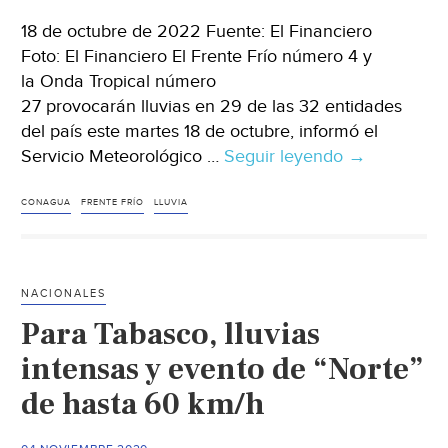
18 de octubre de 2022 Fuente: El Financiero
Foto: El Financiero El Frente Frío número 4 y
la Onda Tropical número
27 provocarán lluvias en 29 de las 32 entidades
del país este martes 18 de octubre, informó el
Servicio Meteorológico …
Seguir leyendo
México
→
–
¡Bajo
CONAGUA
FRENTE FRÍO
LLUVIA
el
agua!
Frente
NACIONALES
Frío
Para Tabasco, lluvias
No.
4
intensas y evento de “Norte”
y
de hasta 60 km/h
la
Onda