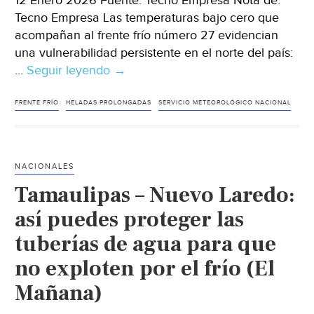
12 Enero 2026 Fuente: Tecno Empresa Nota de:
Tecno Empresa Las temperaturas bajo cero que
acompañan al frente frío número 27 evidencian
una vulnerabilidad persistente en el norte del país:
…
Seguir leyendo
México-
→
Olas
de
FRENTE FRÍO
HELADAS PROLONGADAS
SERVICIO METEOROLÓGICO NACIONAL
frío
extremo
exponen
NACIONALES
fallas
Tamaulipas – Nuevo Laredo:
estructurales
en
así puedes proteger las
redes
tuberías de agua para que
de
no exploten por el frío (El
agua
del
Mañana)
norte