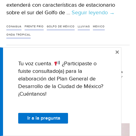
extenderá con características de estacionario
sobre el sur del Golfo de …
Seguir leyendo
México:
→
Prevén
intensas
CONAGUA
FRENTE FRÍO
GOLFO DE MÉXICO
LLUVIAS
MEXICO
lluvias
ONDA TRÓPICAL
en
×
varios
estados
Tu voz cuenta.
¿Participaste o
NACIONALES
del
fuiste consultado(a) para la
México: CONAGUA y CNPC
país
elaboración del Plan General de
(La
prevén lluvias y frente frío
Desarrollo de la Ciudad de México?
Jornada)
número 5 (mvs noticias)
¡Cuéntanos!
16 OCTUBRE 2019
Ir a la pregunta