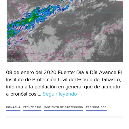
08 de enero del 2020 Fuente: Día a Día Avance El
Instituto de Protección Civil del Estado de Tabasco,
informa a la población en general que de acuerdo
a pronósticos …
Seguir leyendo
Tabasco:
→
Alertan
por
CONAGUA
FRENTE FRÍO
INSTITUTO DE PROTECCIÓN
PRONOSTICOS
entrada
de