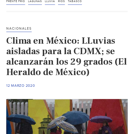
lluvias
FRENTE FRÍO
LAGUNAS
LLUVIA
RÍOS
TABASCO
intensas
y
evento
NACIONALES
de
Clima en México: LLuvias
“Norte”
de
aisladas para la CDMX; se
hasta
alcanzarán los 29 grados (El
60
Heraldo de México)
km/h
12 MARZO 2020