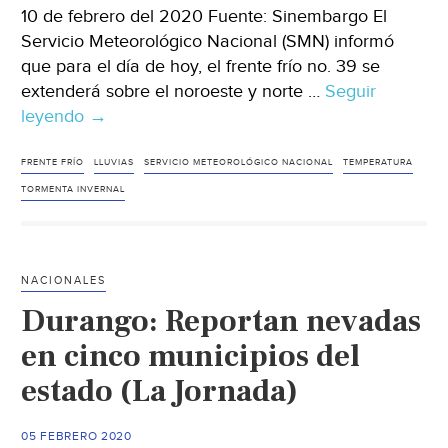
10 de febrero del 2020 Fuente: Sinembargo El
Servicio Meteorológico Nacional (SMN) informó
que para el día de hoy, el frente frío no. 39 se
extenderá sobre el noroeste y norte …
Seguir
leyendo
México:
→
El
frente
FRENTE FRÍO
LLUVIAS
SERVICIO METEOROLÓGICO NACIONAL
TEMPERATURA
frío
TORMENTA INVERNAL
39
se
extenderá
NACIONALES
por
Durango: Reportan nevadas
el
noroeste
en cinco municipios del
y
estado (La Jornada)
norte
del
05 FEBRERO 2020
país;