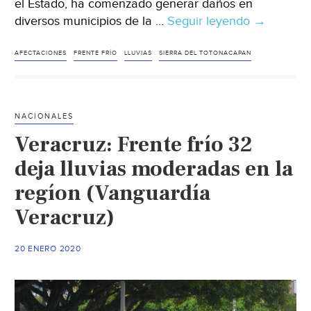
el Estado, ha comenzado generar daños en
diversos municipios de la …
Seguir leyendo
Veracruz:
→
reportan
afectacio
AFECTACIONES
FRENTE FRÍO
LLUVIAS
SIERRA DEL TOTONACAPAN
por
lluvias
causadas
NACIONALES
por
Veracruz: Frente frío 32
frente
frío
deja lluvias moderadas en la
en
regíon (Vanguardía
El
Veracruz)
Espinal
(Al
Calor
20 ENERO 2020
Político)