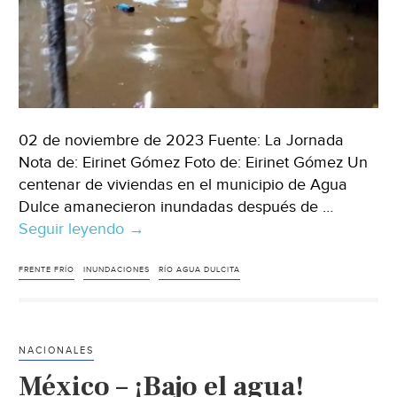
Mañana)
02 de noviembre de 2023 Fuente: La Jornada
Nota de: Eirinet Gómez Foto de: Eirinet Gómez Un
centenar de viviendas en el municipio de Agua
Dulce amanecieron inundadas después de …
Seguir leyendo
Veracruz-
→
Más
de
FRENTE FRÍO
INUNDACIONES
RÍO AGUA DULCITA
100
casas
inundadas
NACIONALES
al
México – ¡Bajo el agua!
desbordarse