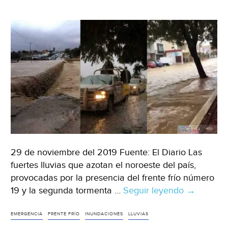
Hoy)
29 de noviembre del 2019 Fuente: El Diario Las
fuertes lluvias que azotan el noroeste del país,
provocadas por la presencia del frente frío número
19 y la segunda tormenta …
Seguir leyendo
México:
→
Inunda
frente
EMERGENCIA
FRENTE FRÍO
INUNDACIONES
LLUVIAS