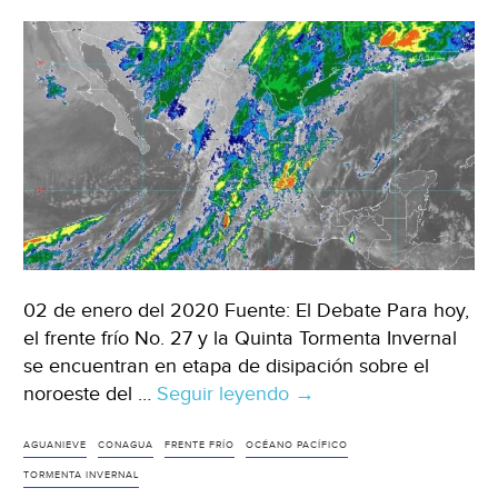
02 de enero del 2020 Fuente: El Debate Para hoy,
el frente frío No. 27 y la Quinta Tormenta Invernal
se encuentran en etapa de disipación sobre el
noroeste del …
Seguir leyendo
México:
→
Se
prevén
AGUANIEVE
CONAGUA
FRENTE FRÍO
OCÉANO PACÍFICO
temperaturas
TORMENTA INVERNAL