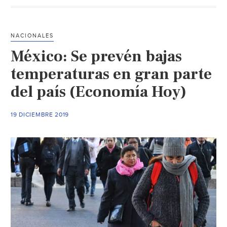
de
hasta
-5°C
NACIONALES
en
México: Se prevén bajas
estos
estados
temperaturas en gran parte
(El
del país (Economía Hoy)
Debate)
19 DICIEMBRE 2019