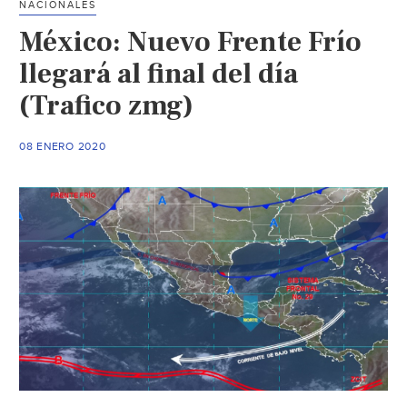
NACIONALES
moderadas
México: Nuevo Frente Frío
en
la
llegará al final del día
regíon
(Trafico zmg)
(Vanguardía
Veracruz)
08 ENERO 2020