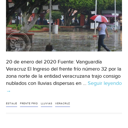
20 de enero del 2020 Fuente: Vanguardía
Veracruz El Ingreso del frente frío número 32 por la
zona norte de la entidad veracruzana trajo consigo
nublados con lluvias dispersas en …
Seguir leyendo
Veracruz:
→
Frente
frío
ESTIAJE
FRENTE FRÍO
LLUVIAS
VERACRUZ
32
deja
lluvias