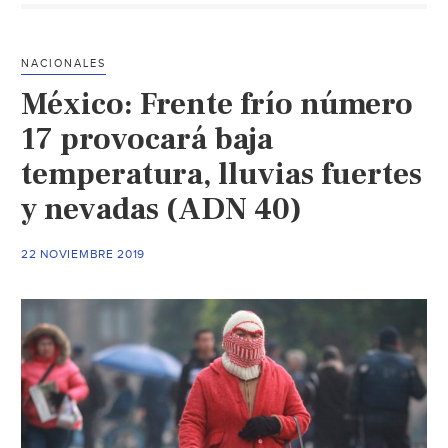
frío
la
zona
NACIONALES
noroeste
México: Frente frío número
(El
Diario)
17 provocará baja
temperatura, lluvias fuertes
y nevadas (ADN 40)
22 NOVIEMBRE 2019