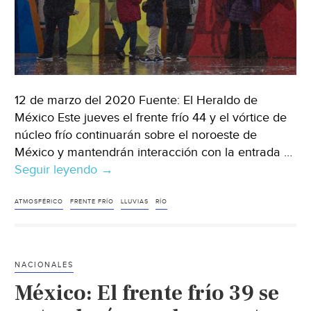
12 de marzo del 2020 Fuente: El Heraldo de
México Este jueves el frente frío 44 y el vórtice de
núcleo frío continuarán sobre el noroeste de
México y mantendrán interacción con la entrada …
Seguir leyendo
Clima
→
en
México:
ATMOSFÉRICO
FRENTE FRÍO
LLUVIAS
RÍO
LLuvias
aisladas
para
NACIONALES
la
México: El frente frío 39 se
CDMX;
se