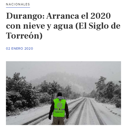
nuevo
NACIONALES
frente
Durango: Arranca el 2020
frío
(Día
con nieve y agua (El Siglo de
a
Torreón)
Día
Avance)
02 ENERO 2020