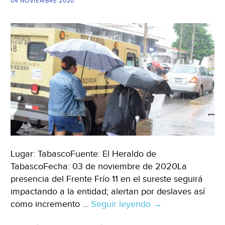
04 NOVIEMBRE 2020
Tropical
No.
27
provocarán
lluvias
en
29
estados
del
país
(El
Financiero)
Lugar: TabascoFuente: El Heraldo de
TabascoFecha: 03 de noviembre de 2020La
presencia del Frente Frío 11 en el sureste seguirá
impactando a la entidad; alertan por deslaves así
como incremento …
Seguir leyendo
Para
→
Tabasco,