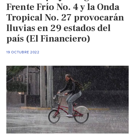
río
Frente Frío No. 4 y la Onda
Agua
Tropical No. 27 provocarán
Dulce
lluvias en 29 estados del
en
Veracruz
país (El Financiero)
(La
Jornada)
19 OCTUBRE 2022