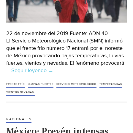
22 de noviembre del 2019 Fuente: ADN 40
El Servicio Meteorológico Nacional (SMN) informó
que el frente frío número 17 entrará por el noreste
de México provocando bajas temperaturas, lluvias
fuertes, vientos y nevadas. El fenómeno provocará
…
Seguir leyendo
México:
→
Frente
frío
FRENTE FRÍO
LLUVIAS FUERTES
SERVICIO METEOROLÓGICO
TEMPERATURAS
número
VIENTOS NEVADAS.
17
provocará
baja
NACIONALES
temperatura,
México: Prevén intensas
lluvias