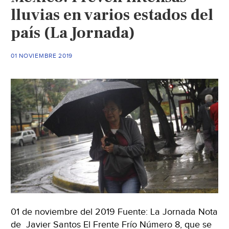
fuertes
lluvias en varios estados del
y
país (La Jornada)
nevadas
(ADN
01 NOVIEMBRE 2019
40)
01 de noviembre del 2019 Fuente: La Jornada Nota
de Javier Santos El Frente Frío Número 8, que se