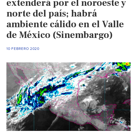
extenderá por el noroeste y
alcanzarán
norte del país; habrá
los
ambiente cálido en el Valle
29
grados
de México (Sinembargo)
(El
Heraldo
10 FEBRERO 2020
de
México)