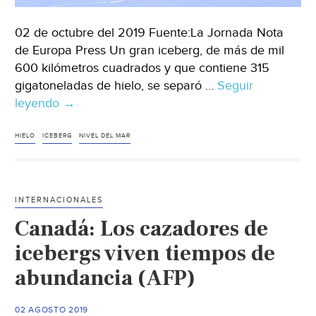
02 de octubre del 2019 Fuente:La Jornada Nota
de Europa Press Un gran iceberg, de más de mil
600 kilómetros cuadrados y que contiene 315
gigatoneladas de hielo, se separó …
Seguir
leyendo
Iceberg
→
con
315
HIELO
ICEBERG
NIVEL DEL MAR
gigatoneladas
de
hielo
INTERNACIONALES
se
Canadá: Los cazadores de
desprende
de
icebergs viven tiempos de
plataforma
abundancia (AFP)
de
la
02 AGOSTO 2019
Antártida