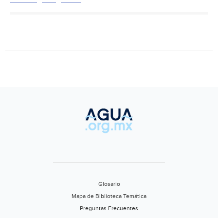
la
Antártica
el
gigantesco
iceberg
que
científicos
observaban
desde
hace
meses
Glosario
Mapa de Biblioteca Temática
Preguntas Frecuentes