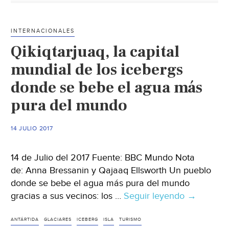
iceberg
viven
INTERNACIONALES
tiempo
Qikiqtarjuaq, la capital
de
abunda
mundial de los icebergs
(AFP)
donde se bebe el agua más
pura del mundo
14 JULIO 2017
14 de Julio del 2017 Fuente: BBC Mundo Nota
de: Anna Bressanin y Qajaaq Ellsworth Un pueblo
donde se bebe el agua más pura del mundo
gracias a sus vecinos: los …
Seguir leyendo
Qikiqtarju
→
la
capital
ANTÁRTIDA
GLACIARES
ICEBERG
ISLA
TURISMO