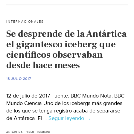
mundial
de
los
INTERNACIONALES
icebergs
Se desprende de la Antártica
donde
se
el gigantesco iceberg que
bebe
científicos observaban
el
desde hace meses
agua
más
pura
13 JULIO 2017
del
mundo
12 de julio de 2017 Fuente: BBC Mundo Nota: BBC
Mundo Ciencia Uno de los icebergs más grandes
de los que se tenga registro acaba de separarse
de Antártica. El …
Seguir leyendo
Se
→
desprende
de
ANTÁRTIDA
HIELO
ICEBERG