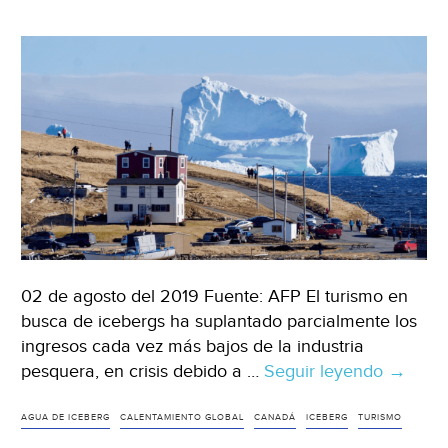
(La
Jornada)
02 de agosto del 2019 Fuente: AFP El turismo en
busca de icebergs ha suplantado parcialmente los
ingresos cada vez más bajos de la industria
pesquera, en crisis debido a …
Seguir leyendo
Canadá
→
Los
cazado
AGUA DE ICEBERG
CALENTAMIENTO GLOBAL
CANADÁ
ICEBERG
TURISMO
de