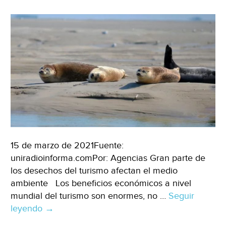
(Causa
Natura)
15 de marzo de 2021Fuente:
uniradioinforma.comPor: Agencias Gran parte de
los desechos del turismo afectan el medio
ambiente Los beneficios económicos a nivel
mundial del turismo son enormes, no …
Seguir
leyendo
Turismo
→
perjudica