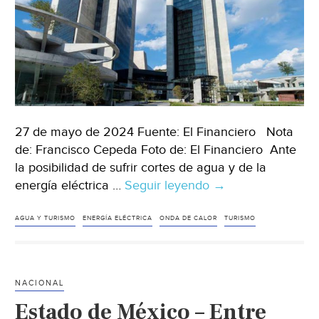
27 de mayo de 2024 Fuente: El Financiero Nota
de: Francisco Cepeda Foto de: El Financiero Ante
la posibilidad de sufrir cortes de agua y de la
energía eléctrica …
Seguir leyendo
México
→
–
Buscan
AGUA Y TURISMO
ENERGÍA ELÉCTRICA
ONDA DE CALOR
TURISMO
en
huéspedes
‘socios’
NACIONAL
para
Estado de México – Entre
ahorrar