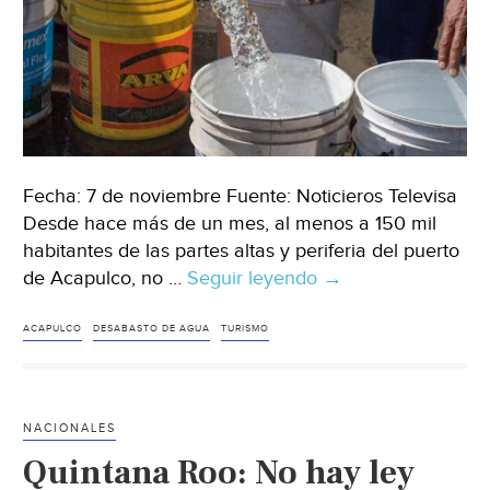
Fecha: 7 de noviembre Fuente: Noticieros Televisa
Desde hace más de un mes, al menos a 150 mil
habitantes de las partes altas y periferia del puerto
de Acapulco, no …
Seguir leyendo
Continúa
→
desabasto
de
ACAPULCO
DESABASTO DE AGUA
TURISMO
agua
en
Acapulco
NACIONALES
(Noticieros
Quintana Roo: No hay ley
Televisa)