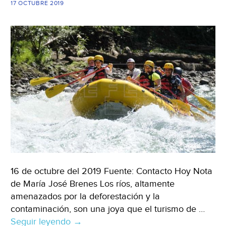
Franco
17 OCTUBRE 2019
(La
Jornada
Maya)
16 de octubre del 2019 Fuente: Contacto Hoy Nota
de María José Brenes Los ríos, altamente
amenazados por la deforestación y la
contaminación, son una joya que el turismo de …
Seguir leyendo
Costa
→