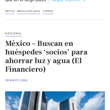
–
Urge
MÉXICO
REGULACIÓN AGUA
TURISMO
regulación
y
conciencia
NACIONAL
en
México – Buscan en
el
uso
huéspedes ‘socios’ para
de
ahorrar luz y agua (El
agua
Financiero)
en
los
hoteles:
28 MAYO 2024
directivo
(Forbes)