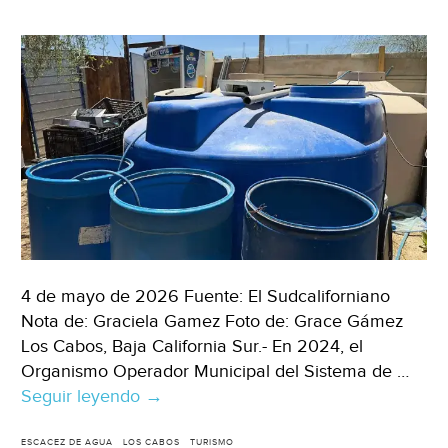
el
cliente
esté
dispuesto
a
pagarla
(El
País)
4 de mayo de 2026 Fuente: El Sudcaliforniano
Nota de: Graciela Gamez Foto de: Grace Gámez
Los Cabos, Baja California Sur.- En 2024, el
Organismo Operador Municipal del Sistema de …
Seguir leyendo
Baja
→
California
Sur
ESCACEZ DE AGUA
LOS CABOS
TURISMO