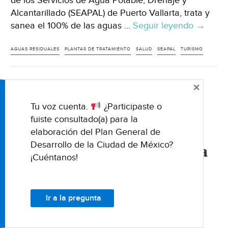
de los Servicios de Agua Potable, Drenaje y
Alcantarillado (SEAPAL) de Puerto Vallarta, trata y
sanea el 100% de las aguas …
Seguir leyendo
Jalisco:
→
Sanea
Seapal
AGUAS RESIDUALES
PLANTAS DE TRATAMIENTO
SALUD
SEAPAL
TURISMO
100%
de
×
las
NACIONALES
Aguas
Tu voz cuenta.
¿Participaste o
Quintana Roo: ‘Inyectan’
Residua
fuiste consultado(a) para la
(NNC.m
agua azul al mar para
elaboración del Plan General de
Desarrollo de la Ciudad de México?
recuperar el tono turquesa
¡Cuéntanos!
de las playas (Novedades
Quintana Roo)
Ir a la pregunta
04 OCTUBRE 2019