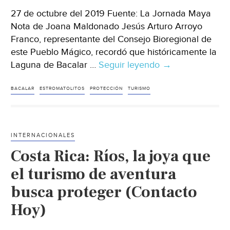
27 de octubre del 2019 Fuente: La Jornada Maya
Nota de Joana Maldonado Jesús Arturo Arroyo
Franco, representante del Consejo Bioregional de
este Pueblo Mágico, recordó que históricamente la
Laguna de Bacalar …
Seguir leyendo
Quintana
→
Roo:
No
BACALAR
ESTROMATOLITOS
PROTECCIÓN
TURISMO
hay
ley
para
INTERNACIONALES
proteger
Costa Rica: Ríos, la joya que
a
los
el turismo de aventura
estromatolitos
busca proteger (Contacto
de
Hoy)
Bacalar:
Arroyo