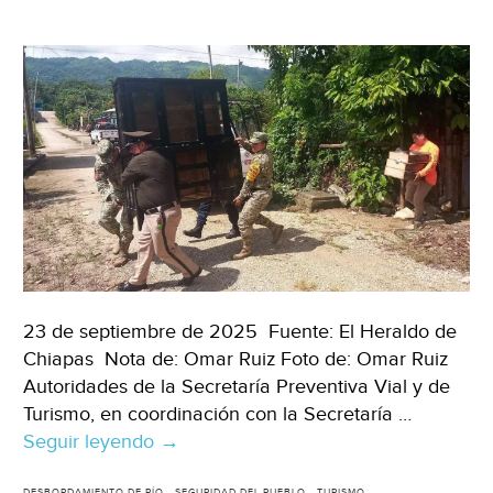
Lagartos
(Sinembargo)
23 de septiembre de 2025 Fuente: El Heraldo de
Chiapas Nota de: Omar Ruiz Foto de: Omar Ruiz
Autoridades de la Secretaría Preventiva Vial y de
Turismo, en coordinación con la Secretaría …
Seguir leyendo
Chiapas
→
–
DESBORDAMIENTO DE RÍO
SEGURIDAD DEL PUEBLO
TURISMO