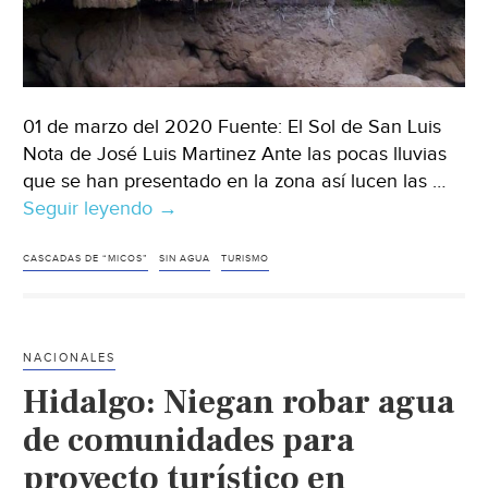
01 de marzo del 2020 Fuente: El Sol de San Luis
Nota de José Luis Martinez Ante las pocas lluvias
que se han presentado en la zona así lucen las …
Seguir leyendo
San
→
Luis
Potosí:
CASCADAS DE “MICOS”
SIN AGUA
TURISMO
sin
agua
cascadas
NACIONALES
de
Hidalgo: Niegan robar agua
la
Huasteca
de comunidades para
Potosina
proyecto turístico en
(El