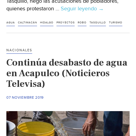
Tasquillo, negó las acusaciones de pobladores,
quienes protestaron …
Seguir leyendo
Hidalgo:
→
Niegan
robar
AGUA
CALTIMACÁN
HIDALGO
PROYECTOS
ROBO
TASQUILLO
TURISMO
agua
de
comunidades
NACIONALES
para
Continúa desabasto de agua
proyecto
turístico
en Acapulco (Noticieros
en
Televisa)
Tasquillo
(am)
07 NOVIEMBRE 2019