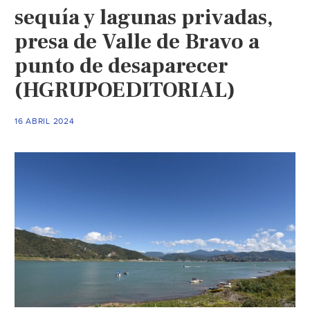
luz
sequía y lagunas privadas,
y
presa de Valle de Bravo a
agua
punto de desaparecer
(El
Financiero)
(HGRUPOEDITORIAL)
16 ABRIL 2024