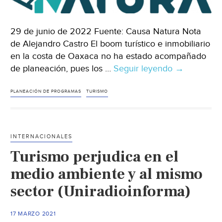
29 de junio de 2022 Fuente: Causa Natura Nota
de Alejandro Castro El boom turístico e inmobiliario
en la costa de Oaxaca no ha estado acompañado
de planeación, pues los …
Seguir leyendo
Oaxaca
→
–
Temen
PLANEACIÓN DE PROGRAMAS
TURISMO
efectos
de
“tulumnizac
INTERNACIONALES
de
Turismo perjudica en el
Oaxaca
por
medio ambiente y al mismo
falta
sector (Uniradioinforma)
de
planeación
17 MARZO 2021
ambiental