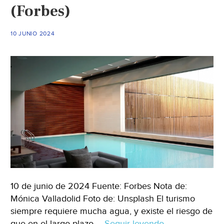
(Forbes)
de
golf
para
10 JUNIO 2024
turistas
y
barrios
muertos
de
sed
(El
País)
10 de junio de 2024 Fuente: Forbes Nota de:
Mónica Valladolid Foto de: Unsplash El turismo
siempre requiere mucha agua, y existe el riesgo de
que en el largo plazo …
Seguir leyendo
México
→