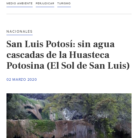
en
MEDIO AMBIENTE
PERJUDICAR
TURISMO
el
medio
ambiente
NACIONALES
y
San Luis Potosí: sin agua
al
mismo
cascadas de la Huasteca
sector
Potosina (El Sol de San Luis)
(Uniradioinforma)
02 MARZO 2020