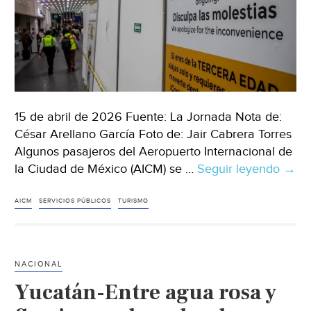
15 de abril de 2026 Fuente: La Jornada Nota de:
César Arellano García Foto de: Jair Cabrera Torres
Algunos pasajeros del Aeropuerto Internacional de
la Ciudad de México (AICM) se …
Seguir leyendo
Ciud
→
de
Méxi
AICM
SERVICIOS PÚBLICOS
TURISMO
–
Falta
de
NACIONAL
agua
Yucatán-Entre agua rosa y
caos
ante