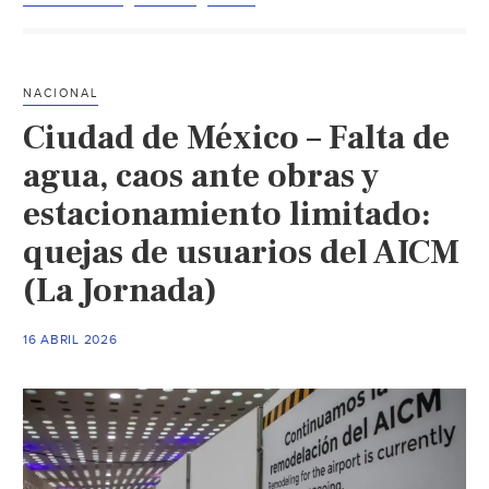
–
El
costo
NACIONAL
del
Ciudad de México – Falta de
boom
turístico:
agua, caos ante obras y
escasez
estacionamiento limitado:
de
quejas de usuarios del AICM
agua
en
(La Jornada)
Los
Cabos
16 ABRIL 2026
(El
Sudcaliforniano)