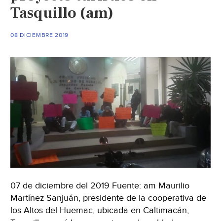
Tasquillo (am)
Sol
de
San
08 DICIEMBRE 2019
Luis)
07 de diciembre del 2019 Fuente: am Maurilio
Martínez Sanjuán, presidente de la cooperativa de
los Altos del Huemac, ubicada en Caltimacán,