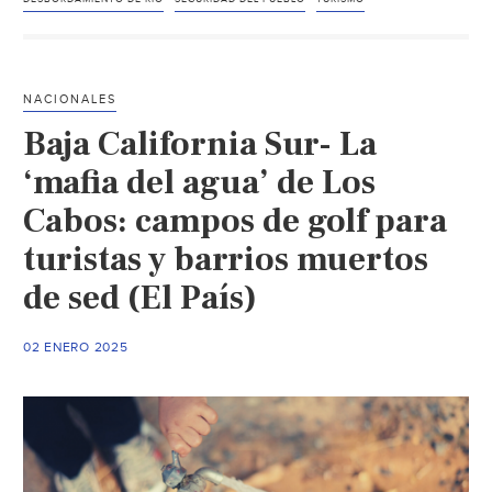
Riesgo
de
desbordamiento
del
NACIONALES
río
Baja California Sur- La
Tulijá
moviliza
‘mafia del agua’ de Los
a
Cabos: campos de golf para
autoridades
turistas y barrios muertos
en
Salto
de sed (El País)
de
Agua.
02 ENERO 2025
(El
Heraldo)