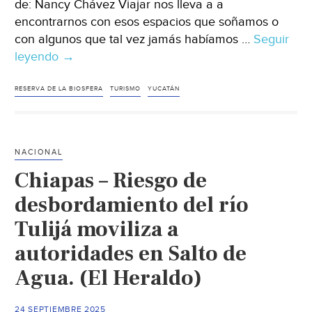
de: Nancy Chávez Viajar nos lleva a a
encontrarnos con esos espacios que soñamos o
con algunos que tal vez jamás habíamos …
Seguir
leyendo
Yucatán-
→
Entre
agua
RESERVA DE LA BIOSFERA
TURISMO
YUCATÁN
rosa
y
flamingos:
NACIONAL
descubre
Chiapas – Riesgo de
la
belleza
desbordamiento del río
de
Tulijá moviliza a
Las
autoridades en Salto de
Coloradas
y
Agua. (El Heraldo)
la
Ría
24 SEPTIEMBRE 2025