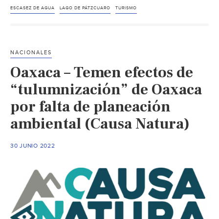
Suspenden
ESCASEZ DE AGUA
LAGO DE PÁTZCUARO
TURISMO
la
navegación
en
NACIONALES
el
Oaxaca – Temen efectos de
Lago
de
“tulumnización” de Oaxaca
Pátzcuaro
por falta de planeación
por
ambiental (Causa Natura)
bajo
nivel
de
30 JUNIO 2022
agua
(Milenio)