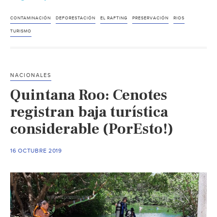
Rica:
Ríos,
CONTAMINACIÓN
DEFORESTACIÓN
EL RAFTING
PRESERVACIÓN
RIOS
la
TURISMO
joya
que
el
NACIONALES
turismo
Quintana Roo: Cenotes
de
aventura
registran baja turística
busca
considerable (PorEsto!)
proteger
(Contacto
16 OCTUBRE 2019
Hoy)