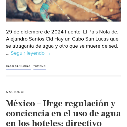
29 de diciembre de 2024 Fuente: El País Nota de:
Alejandro Santos Cid Hay un Cabo San Lucas que
se atraganta de agua y otro que se muere de sed.
…
Seguir leyendo
Baja
→
California
Sur-
CABO SAN LUCAS
TURISMO
La
‘mafia
del
NACIONAL
agua’
México – Urge regulación y
de
Los
conciencia en el uso de agua
Cabos:
en los hoteles: directivo
campos