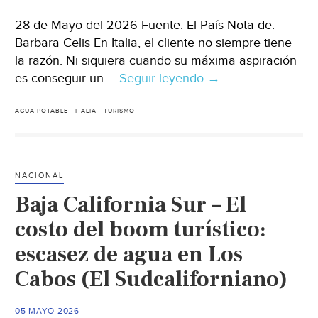
28 de Mayo del 2026 Fuente: El País Nota de:
Barbara Celis En Italia, el cliente no siempre tiene
la razón. Ni siquiera cuando su máxima aspiración
es conseguir un …
Seguir leyendo
Mundo
→
–
Los
AGUA POTABLE
ITALIA
TURISMO
restaurantes
italianos
podrán
NACIONAL
negarse
Baja California Sur – El
a
servir
costo del boom turístico:
agua
escasez de agua en Los
del
Cabos (El Sudcaliforniano)
grifo
incluso
cuando
05 MAYO 2026