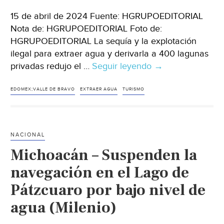
15 de abril de 2024 Fuente: HGRUPOEDITORIAL
Nota de: HGRUPOEDITORIAL Foto de:
HGRUPOEDITORIAL La sequía y la explotación
ilegal para extraer agua y derivarla a 400 lagunas
privadas redujo el …
Seguir leyendo
Estado
→
de
México
EDOMEX;VALLE DE BRAVO
EXTRAER AGUA
TURISMO
–
Entre
sequía
NACIONAL
y
Michoacán – Suspenden la
lagunas
privadas,
navegación en el Lago de
presa
Pátzcuaro por bajo nivel de
de
agua (Milenio)
Valle
de