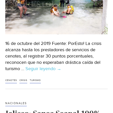
16 de octubre del 2019 Fuente: PorEsto! La crisis
alcanza hasta los prestadores de servicios de
cenotes, al registrar 30 puntos porcentuales,
reconocen que no esperaban drástica caída del
turismo …
Seguir leyendo
Quintana
→
Roo:
Cenotes
CENOTES
CRISIS
TURISMO
registran
baja
turística
NACIONALES
considerable
(PorEsto!)