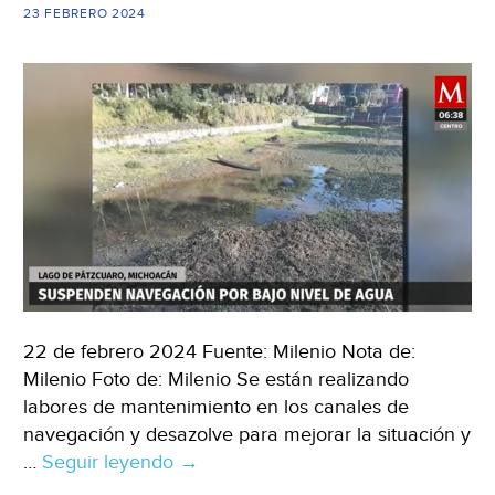
Bravo
23 FEBRERO 2024
a
punto
de
desaparecer
(HGRUPOEDITOR
22 de febrero 2024 Fuente: Milenio Nota de:
Milenio Foto de: Milenio Se están realizando
labores de mantenimiento en los canales de
navegación y desazolve para mejorar la situación y
…
Seguir leyendo
Michoacán
→
–