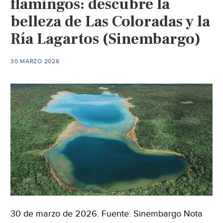
flamingos: descubre la
obra
belleza de Las Coloradas y la
y
Ría Lagartos (Sinembargo)
esta
limit
quej
30 MARZO 2026
de
usua
del
AIC
(La
Jorn
30 de marzo de 2026. Fuente: Sinembargo Nota